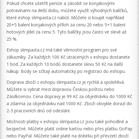
Pokud chcete ušetřit peníze a zásobit se konjakovými
potravinami na delší dobu, můžete využít výhodných balíčků,
které eshop slimpasta.cz nabízí. Můžete si koupit například
20+5 balení konjakových příloh za cenu 20 nebo 5+1 balení
hotových jídel za cenu 5. Tyto balíčky jsou často ve slevě až
25 %.
Eshop slimpasta.cz má také věrnostní program pro své
zákazníky. Za každých 100 Kč utracených v eshopu dostanete
1 bod. Za každých 10 bodů dostanete slevu 50 Kč na další
nákup. Body se sčítají automaticky po registraci do eshopu.
Doprava zboží z eshopu slimpasta.cz je rychlá a spolehlivá.
Můžete si vybrat mezi dopravou Českou poštou nebo
Zásilkovnou. Cena dopravy je 99 Kč za objednávku do 1000 Kč
a zdarma za objednávku nad 1000 Kč. Zboží obvykle dorazí do
2-3 pracovních dnů od odeslání.
Možnosti platby v eshopu slimpasta.cz jsou také pohodlné a
bezpečné. Můžete platit online kartou nebo přes platbu GoPay
nebo PayPal. Můžete také platit na dobírku při převzetí zboží