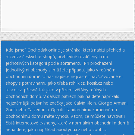
Kdo jsme? Obchodak.online je stránka, která nabízí přehled a
recenze českých e-shopů, přehledně rozdělených do
jednotlivých kategorií podle sortimentu. Při procházení
jednotlivými obchody si můžete připadat jako v reálném
obchodním domě. U nás najdete nejčastěji navštěvované e-
shopy s potravinami, jako třeba rohlik.cz, kosik.cz nebo
tesco.cz, přesně tak jako v přízemí většiny reálných
obchodních domů. V dalších patrech pak najdete napříkald
nejznámější oděvního značky jako Calvin Klein, Giorgio Armani,
Gant nebo Calzedonia. Oproti standardnímu kamennému
obchodnímu domu máte výhodu v tom, že můžete navštívit i
čistě internetové e-shopy, které v normálním obchodním domě
nenajdete, jako například aboutyou.cz nebo zoot.cz.