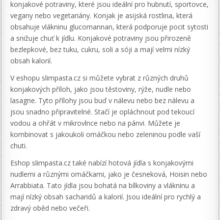
konjakové potraviny, které jsou ideální pro hubnutí, sportovce,
vegany nebo vegetariány. Konjak je asijská rostlina, která
obsahuje vlákninu glucomannan, která podporuje pocit sytosti
a snižuje chuť k jídlu. Konjakové potraviny jsou přirozeně
bezlepkové, bez tuku, cukru, soli a sóji a mají velmi nízký
obsah kalorií.
V eshopu slimpasta.cz si můžete vybrat z různých druhů
konjakových příloh, jako jsou těstoviny, rýže, nudle nebo
lasagne. Tyto přílohy jsou buď v nálevu nebo bez nálevu a
jsou snadno připravitelné. Stačí je opláchnout pod tekoucí
vodou a ohřát v mikrovlnce nebo na pánvi. Můžete je
kombinovat s jakoukoli omáčkou nebo zeleninou podle vaší
chuti.
Eshop slimpasta.cz také nabízí hotová jídla s konjakovými
nudlemi a různými omáčkami, jako je česneková, Hoisin nebo
Arrabbiata. Tato jídla jsou bohatá na bílkoviny a vlákninu a
mají nízký obsah sacharidů a kalorií. Jsou ideální pro rychlý a
zdravý oběd nebo večeři.