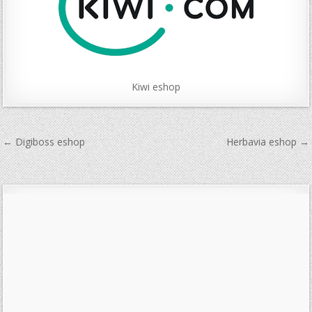
Kiwi eshop
Navigace
← Digiboss eshop
Herbavia eshop →
pro
příspěvek