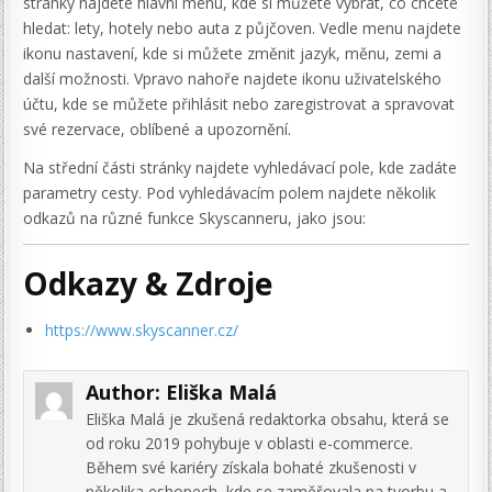
stránky najdete hlavní menu, kde si můžete vybrat, co chcete
hledat: lety, hotely nebo auta z půjčoven. Vedle menu najdete
ikonu nastavení, kde si můžete změnit jazyk, měnu, zemi a
další možnosti. Vpravo nahoře najdete ikonu uživatelského
účtu, kde se můžete přihlásit nebo zaregistrovat a spravovat
své rezervace, oblíbené a upozornění.
Na střední části stránky najdete vyhledávací pole, kde zadáte
parametry cesty. Pod vyhledávacím polem najdete několik
odkazů na různé funkce Skyscanneru, jako jsou:
Odkazy & Zdroje
https://www.skyscanner.cz/
Author:
Eliška Malá
Eliška Malá je zkušená redaktorka obsahu, která se
od roku 2019 pohybuje v oblasti e-commerce.
Během své kariéry získala bohaté zkušenosti v
několika eshopech, kde se zaměřovala na tvorbu a