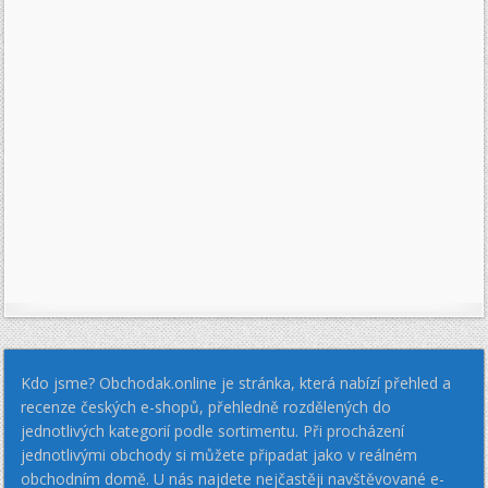
Kdo jsme? Obchodak.online je stránka, která nabízí přehled a
recenze českých e-shopů, přehledně rozdělených do
jednotlivých kategorií podle sortimentu. Při procházení
jednotlivými obchody si můžete připadat jako v reálném
obchodním domě. U nás najdete nejčastěji navštěvované e-