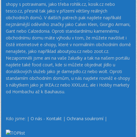
shopy s potravinami, jako třeba rohlik.cz, kosik.cz nebo
tesco.cz, přesně tak jako v přízemí většiny reálných
obchodních domů. V dalších patrech pak najdete napříkald
nejznámější oděvního značky jako Calvin Klein, Giorgio Armani,
Gant nebo Calzedonia. Oproti standardnímu kamennému
obchodnímu domu máte výhodu v tom, že můžete navštívit i
čistě internetové e-shopy, které v normálním obchodním domě
nenajdete, jako například aboutyou.cz nebo zoot.cz.
Nezapomněli jsme ani na vaše žaludky a tak na našem portálu
najdete také food court, kde si můžete objednat jídlo u
donáškových služeb jako je damejidlo.cz nebo wolt. Oproti
standarním obchodním domům, u nás najdete rovněž e-shopy
s nábytkem jako je IKEA.cz nebo XXXLutz, ale i Hobby markety
od Hornbachu až k Bauhausu.
Kdo jsme: |
O nás - Kontakt
|
Ochrana soukromí
|