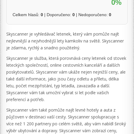
0%
Celkem hlasů:
0
| Doporučeno:
0
| Nedoporučeno:
0
Skyscanner je vyhledávač letenek, který vám pomůže najít
nejlevnější a nejvhodnější lety kamkoliv na světě. Skyscanner
je zdarma, rychlý a snadno použitelný.
Skyscanner je služba, která porovnává ceny letenek od stovek
leteckých společností, online cestovních kanceláří a dalších
poskytovatelů. Skyscanner vám ukáže nejen nejnižší ceny, ale
také další informace, jako jsou časy odletu a příletu, délka
letu, počet mezipřistání, typ letadla, zavazadla a další.
Skyscanner vám tak umožní vybrat si let podle vašich
preferencí a potřeb.
Skyscanner vám také pomůže najít levné hotely a auta z
půjčoven v destinaci vaší cesty. Skyscanner spolupracuje s
více než 1 200 partnery po celém světě, aby vám nabídl široký
výběr ubytování a dopravy. Skyscanner vám zobrazí ceny,