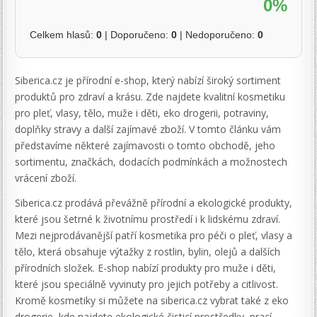
0%
Celkem hlasů:
0
| Doporučeno:
0
| Nedoporučeno:
0
Siberica.cz je přírodní e-shop, který nabízí široký sortiment
produktů pro zdraví a krásu. Zde najdete kvalitní kosmetiku
pro pleť, vlasy, tělo, muže i děti, eko drogerii, potraviny,
doplňky stravy a další zajímavé zboží. V tomto článku vám
představíme některé zajímavosti o tomto obchodě, jeho
sortimentu, značkách, dodacích podmínkách a možnostech
vrácení zboží.
Siberica.cz prodává převážně přírodní a ekologické produkty,
které jsou šetrné k životnímu prostředí i k lidskému zdraví.
Mezi nejprodávanější patří kosmetika pro péči o pleť, vlasy a
tělo, která obsahuje výtažky z rostlin, bylin, olejů a dalších
přírodních složek. E-shop nabízí produkty pro muže i děti,
které jsou speciálně vyvinuty pro jejich potřeby a citlivost.
Kromě kosmetiky si můžete na siberica.cz vybrat také z eko
drogerie, kde najdete ekologické čisticí prostředky, prací