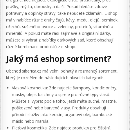
prášky, mýdla, ubrousky a další. Pokud hledáte zdravé
potraviny a doplňky stravy, také nebudete zklamáni. E-shop
má v nabídce různé druhy čajů, kávy, medu, olejů, semínek,
ořechů, sušeného ovoce a zeleniny, proteinů, vitamínů a
minerálů. A pokud máte rádi zajímavé a originální dárky,
můžete si vybrat z nabídky dárkových sad, které obsahují
různé kombinace produktů z e-shopu.
Jaký má eshop sortiment?
Obchod siberica.cz má velmi bohatý a rozmanitý sortiment,
který je rozdělen do následujících hlavních kategorií:
Vlasová kosmetika: Zde najdete šampony, kondicionéry,
masky, oleje, balzámy a spreje pro různé typy vlasů.
Můžete si vybrat podle toho, jestli máte suché, mastné,
poškozené nebo barvené vlasy. Produkty obsahují
přírodní složky jako keratin, arganový olej, bambucké
máslo nebo marula.
Pleťová kosmetika: Zde najdete produkty pro čištění,