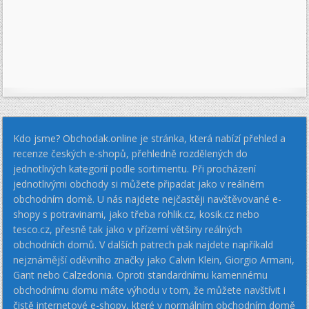
Kdo jsme? Obchodak.online je stránka, která nabízí přehled a
recenze českých e-shopů, přehledně rozdělených do
jednotlivých kategorií podle sortimentu. Při procházení
jednotlivými obchody si můžete připadat jako v reálném
obchodním domě. U nás najdete nejčastěji navštěvované e-
shopy s potravinami, jako třeba rohlik.cz, kosik.cz nebo
tesco.cz, přesně tak jako v přízemí většiny reálných
obchodních domů. V dalších patrech pak najdete napříkald
nejznámější oděvního značky jako Calvin Klein, Giorgio Armani,
Gant nebo Calzedonia. Oproti standardnímu kamennému
obchodnímu domu máte výhodu v tom, že můžete navštívit i
čistě internetové e-shopy, které v normálním obchodním domě