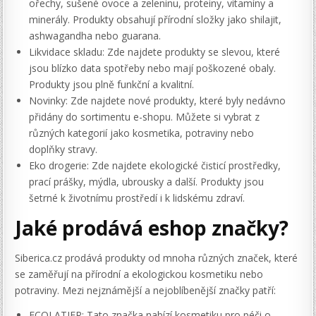
ořechy, sušené ovoce a zeleninu, proteiny, vitamíny a
minerály. Produkty obsahují přírodní složky jako shilajit,
ashwagandha nebo guarana.
Likvidace skladu: Zde najdete produkty se slevou, které
jsou blízko data spotřeby nebo mají poškozené obaly.
Produkty jsou plně funkční a kvalitní.
Novinky: Zde najdete nové produkty, které byly nedávno
přidány do sortimentu e-shopu. Můžete si vybrat z
různých kategorií jako kosmetika, potraviny nebo
doplňky stravy.
Eko drogerie: Zde najdete ekologické čisticí prostředky,
prací prášky, mýdla, ubrousky a další. Produkty jsou
šetrné k životnímu prostředí i k lidskému zdraví.
Jaké prodává eshop značky?
Siberica.cz prodává produkty od mnoha různých značek, které
se zaměřují na přírodní a ekologickou kosmetiku nebo
potraviny. Mezi nejznámější a nejoblíbenější značky patří:
ECOLATIER: Tato značka nabízí kosmetiku pro péči o