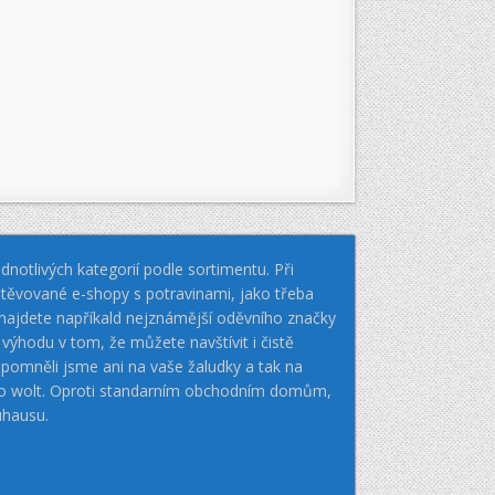
notlivých kategorií podle sortimentu. Při
těvované e-shopy s potravinami, jako třeba
k najdete napříkald nejznámější oděvního značky
hodu v tom, že můžete navštívit i čistě
pomněli jsme ani na vaše žaludky a tak na
nebo wolt. Oproti standarním obchodním domům,
uhausu.