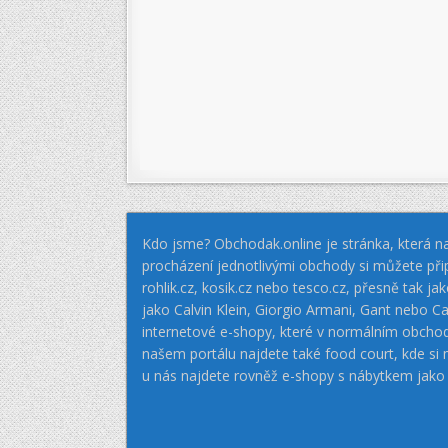
Kdo jsme? Obchodak.online je stránka, která na
procházení jednotlivými obchody si můžete při
rohlik.cz, kosik.cz nebo tesco.cz, přesně tak 
jako Calvin Klein, Giorgio Armani, Gant nebo
internetové e-shopy, které v normálním obcho
našem portálu najdete také food court, kde si
u nás najdete rovněž e-shopy s nábytkem jako