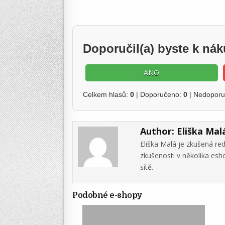
Doporučil(a) byste k ná
ANO
Celkem hlasů:
0
| Doporučeno:
0
| Nedopor
Author:
Eliška Mal
Eliška Malá je zkušená re
zkušenosti v několika es
sítě.
Podobné e-shopy