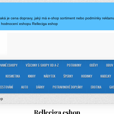
Jaká je cena dopravy, jaký má e-shop sortiment nebo podmínky reklam
a hodnocení eshopu Relleciga eshop
VANÉ ESHOPY
VŠECHNY E-SHOPY OD A-Z
POTRAVINY
ODĚVY
OBUV
KOSMETIKA
KNIHY
NÁBYTEK
ŠPERKY
HODINKY
KABELKY
CESTOVÁNÍ
AUTO
DÁRKY
POTRAVINOVÉ DOPLŇKY
EROTIKA
GA
op
Relleciga eshop