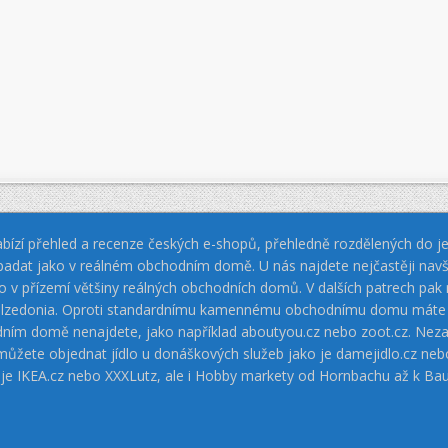
bízí přehled a recenze českých e-shopů, přehledně rozdělených do jed
padat jako v reálném obchodním domě. U nás najdete nejčastěji navš
jako v přízemí většiny reálných obchodních domů. V dalších patrech pa
 Calzedonia. Oproti standardnímu kamennému obchodnímu domu máte vý
dním domě nenajdete, jako například aboutyou.cz nebo zoot.cz. Neza
 můžete objednat jídlo u donáškových služeb jako je damejidlo.cz 
 je IKEA.cz nebo XXXLutz, ale i Hobby markety od Hornbachu až k Ba