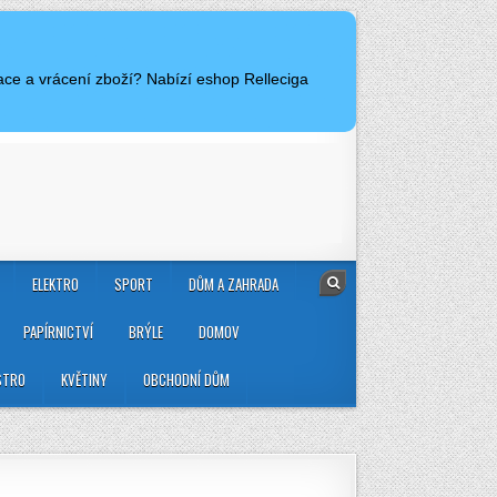
ace a vrácení zboží? Nabízí eshop Relleciga
ELEKTRO
SPORT
DŮM A ZAHRADA
PAPÍRNICTVÍ
BRÝLE
DOMOV
STRO
KVĚTINY
OBCHODNÍ DŮM