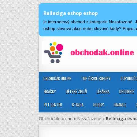
Relleciga eshop eshop
je internetový obchod z kategorie Nezařazené. 
eshop slevové akce nebo slevové kódy? Popis 
OBCHOĎÁK ONLINE
TOP ČESKÉ ESHOPY
DOPORUČO
HRAČKY
DĚTSKÉ ZBOŽÍ
LÉKÁRNA
DROGERIE
PET CENTER
STAVBA
HOBBY
FINANCE
Obchoďák online
»
Nezařazené
»
Relleciga esh