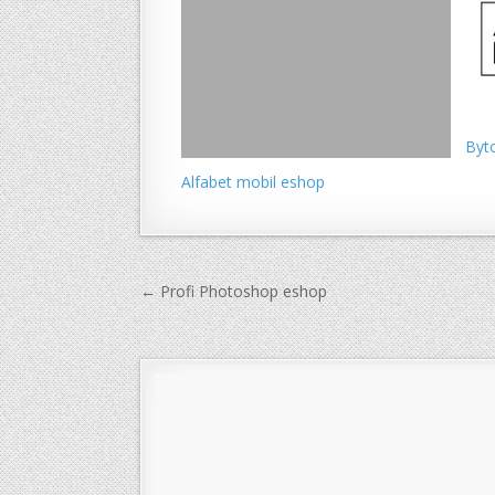
Byt
Alfabet mobil eshop
Navigace
← Profi Photoshop eshop
pro
příspěvek