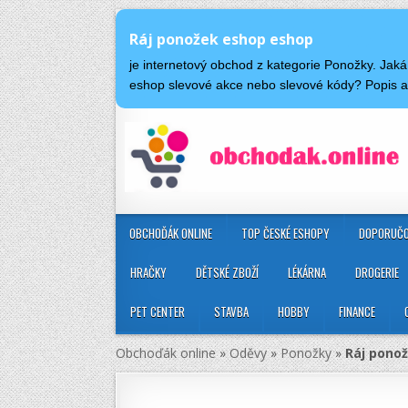
Ráj ponožek eshop eshop
je internetový obchod z kategorie Ponožky. Jak
eshop slevové akce nebo slevové kódy? Popis 
OBCHOĎÁK ONLINE
TOP ČESKÉ ESHOPY
DOPORUČO
HRAČKY
DĚTSKÉ ZBOŽÍ
LÉKÁRNA
DROGERIE
PET CENTER
STAVBA
HOBBY
FINANCE
Obchoďák online
»
Oděvy
»
Ponožky
»
Ráj pono