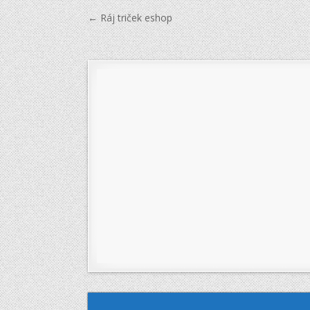
Navigace
← Ráj triček eshop
pro
příspěvek