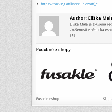
https://tracking.affiliateclub.cz/aff_c
Author:
Eliška Mal
Eliška Malá je zkušená re
zkušenosti v několika es
sítě.
Podobné e-shopy
Fusakle eshop
Slipp