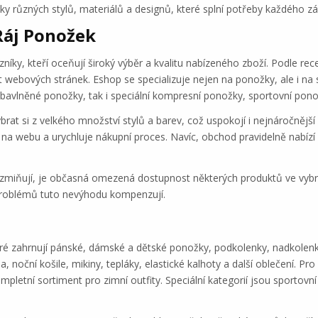
ky různých stylů, materiálů a designů, které splní potřeby každého zá
Ráj Ponožek
ky, kteří oceňují široký výběr a kvalitu nabízeného zboží. Podle rec
t webových stránek. Eshop se specializuje nejen na ponožky, ale i na s
é bavlněné ponožky, tak i speciální kompresní ponožky, sportovní pono
t si z velkého množství stylů a barev, což uspokojí i nejnáročnější 
 na webu a urychluje nákupní proces. Navíc, obchod pravidelně nabízí 
ci zmiňují, je občasná omezená dostupnost některých produktů ve vyb
 problémů tuto nevýhodu kompenzují.
teré zahrnují pánské, dámské a dětské ponožky, podkolenky, nadkole
, noční košile, mikiny, tepláky, elastické kalhoty a další oblečení. Pr
ompletní sortiment pro zimní outfity. Speciální kategorií jsou sportovn