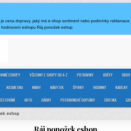
á je cena dopravy, jaký má e-shop sortiment nebo podmínky reklamace
a hodnocení eshopu Ráj ponožek eshop
VANÉ ESHOPY
VŠECHNY E-SHOPY OD A-Z
POTRAVINY
ODĚVY
OBUV
KOSMETIKA
KNIHY
NÁBYTEK
ŠPERKY
HODINKY
KABELKY
CESTOVÁNÍ
AUTO
DÁRKY
POTRAVINOVÉ DOPLŇKY
EROTIKA
GA
žek eshop
Ráj ponožek eshop