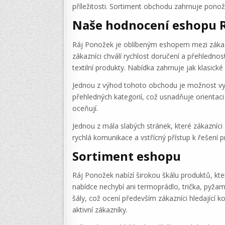
příležitosti. Sortiment obchodu zahrnuje ponož
Naše hodnocení eshopu 
Ráj Ponožek je oblíbeným eshopem mezi zákazní
zákazníci chválí rychlost doručení a přehlednos
textilní produkty. Nabídka zahrnuje jak klasick
Jednou z výhod tohoto obchodu je možnost vybra
přehledných kategorií, což usnadňuje orientaci
oceňují.
Jednou z mála slabých stránek, které zákazní
rychlá komunikace a vstřícný přístup k řešení
Sortiment eshopu
Ráj Ponožek nabízí širokou škálu produktů, k
nabídce nechybí ani termoprádlo, trička, pyžama
šály, což ocení především zákazníci hledající k
aktivní zákazníky.