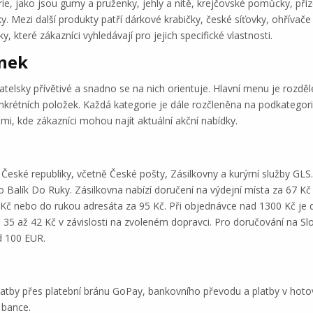
erie, jako jsou gumy a pruženky, jehly a nitě, krejčovské pomůcky, pří
y. Mezi další produkty patří dárkové krabičky, české síťovky, ohřívače
, které zákazníci vyhledávají pro jejich specifické vlastnosti.
ánek
elsky přívětivé a snadno se na nich orientuje. Hlavní menu je rozděl
krétních položek. Každá kategorie je dále rozčleněna na podkategorie,
mi, kde zákazníci mohou najít aktuální akční nabídky.
České republiky, včetně České pošty, Zásilkovny a kurýrní služby GL
o Balík Do Ruky. Zásilkovna nabízí doručení na výdejní místa za 67 K
 Kč nebo do rukou adresáta za 95 Kč. Při objednávce nad 1300 Kč je 
i 35 až 42 Kč v závislosti na zvoleném dopravci. Pro doručování na S
d 100 EUR.
latby přes platební bránu GoPay, bankovního převodu a platby v hotov
 bance.