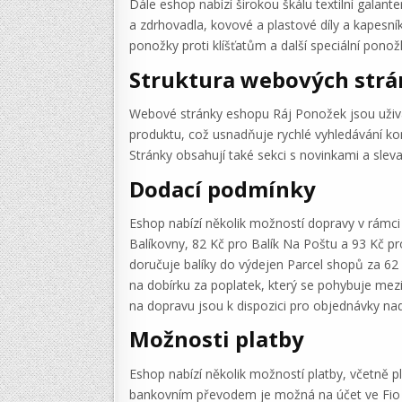
Dále eshop nabízí širokou škálu textilní galant
a zdrhovadla, kovové a plastové díly a kapesník
ponožky proti klíšťatům a další speciální ponožky
Struktura webových str
Webové stránky eshopu Ráj Ponožek jsou uživat
produktu, což usnadňuje rychlé vyhledávání kon
Stránky obsahují také sekci s novinkami a sleva
Dodací podmínky
Eshop nabízí několik možností dopravy v rámci 
Balíkovny, 82 Kč pro Balík Na Poštu a 93 Kč pr
doručuje balíky do výdejen Parcel shopů za 62
na dobírku za poplatek, který se pohybuje mez
na dopravu jsou k dispozici pro objednávky na
Možnosti platby
Eshop nabízí několik možností platby, včetně p
bankovním převodem je možná na účet ve Fio