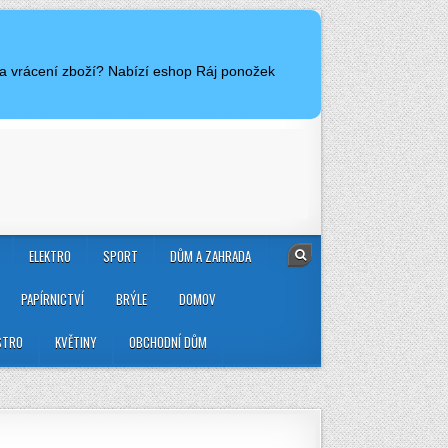
 a vrácení zboží? Nabízí eshop Ráj ponožek
ELEKTRO
SPORT
DŮM A ZAHRADA
PAPÍRNICTVÍ
BRÝLE
DOMOV
STRO
KVĚTINY
OBCHODNÍ DŮM