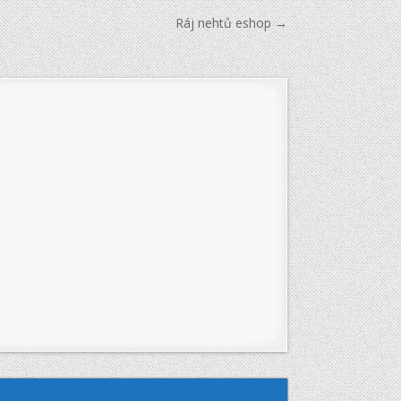
Ráj nehtů eshop →