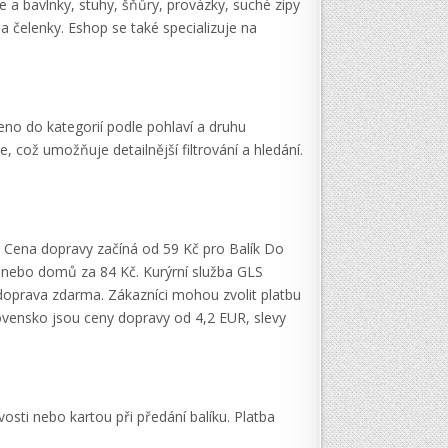
ze a bavlnky, stuhy, šňůry, provázky, suché zipy
 a čelenky. Eshop se také specializuje na
eno do kategorií podle pohlaví a druhu
 což umožňuje detailnější filtrování a hledání.
S. Cena dopravy začíná od 59 Kč pro Balík Do
č nebo domů za 84 Kč. Kurýrní služba GLS
doprava zdarma. Zákazníci mohou zvolit platbu
lovensko jsou ceny dopravy od 4,2 EUR, slevy
osti nebo kartou při předání balíku. Platba