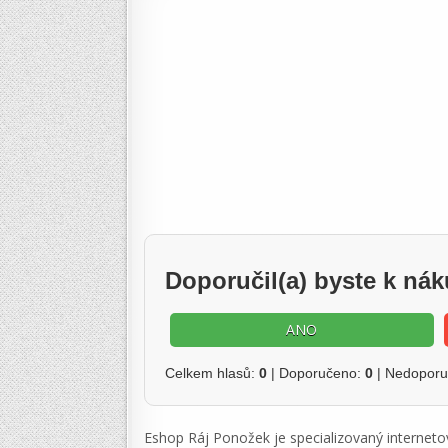
Doporučil(a) byste k n
ANO
Celkem hlasů:
0
| Doporučeno:
0
| Nedopor
Eshop Ráj Ponožek je specializovaný internetov