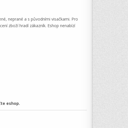
ené, neprané a s původními visačkami. Pro
ení zboží hradí zákazník. Eshop nenabízí
ťte eshop.