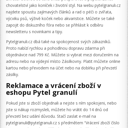
chovatelství jako koníček i životní styl. Na webu pytelgranuli.cz
najdete spoustu zajímavých článků a rad o péči o zvířata,
výcviku psů, výživě koček nebo akvaristice. Můžete se také
zapojit do diskuzního fóra nebo se přihlásit k odběru
newsletteru s novinkami a tipy.
Pytelgranuli.cz dbá také na spokojenost svých zákazníků.
Proto nabízí rychlou a pohodlnou dopravu zdarma při
objednávce nad 799 Kč. Můžete si vybrat mezi doručením na
adresu nebo na výdejní místo Zásilkovny. Platit můžete online
kartou nebo převodem na účet nebo na dobírku při převzetí
zásilky.
Reklamace a vrácení zboží v
eshopu Pytel granulí
Pokud jste si zboží objednali a nejste s ním spokojeni, nebo
jste si nákup rozmysleli, můžete ho vrátit do 14 dnů od
převzetí bez udání důvodu. Stačí zaslat e-mail na
pytelgranuli@pytelgranuli.cz s předmětem “Vrácení zboží číslo