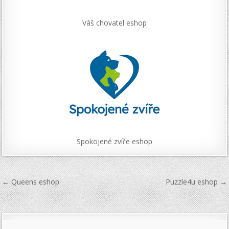
Váš chovatel eshop
Spokojené zvíře eshop
Navigace
← Queens eshop
Puzzle4u eshop →
pro
příspěvek