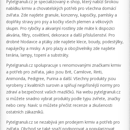
Pytelgranuli.cz je specializovaný e-shop, který nabízí širokou
nabídku krmiv a chovatelských potřeb pro všechna domácí
zvířata. Zde najdete granule, konzervy, kapsičky, pamlsky a
doplňky stravy pro psy a kočky všech plemen a věkových
skupin. Pro rybičky a akvarijní rostliny zde máte k dispozici
akvária, filtry, osvětlení, dekorace a další příslušenství. Pro
drobné hlodavce a ptáky zde najdete klece, boudy, podestýlky,
napáječky a misky. A pro plazy a obojživelníky zde najdete
terária, lampy, topení a substráty.
Pytelgranuli.cz spolupracuje s renomovanými značkami krmiv
a potřeb pro zvířata, jako jsou Brit, Carnilove, Rinti,
Animonda, Pedigree, Purina a další. Všechny produkty jsou
vyrobeny z kvalitních surovin a splňují nejpřísnější normy pro
zdraví a bezpečnost vašich mazlíčků. Na webu pytelgranuli.cz
si můžete snadno vybrat produkty podle typu zvířete, značky
nebo ceny. Navíc si můžete přečíst recenze a zkušenosti
ostatních zákazníků.
Pytelgranuli.cz se nezabývá jen prodejem krmiv a potřeb pro
zvířata. Obchod se také snaží podporovat a popularizovat