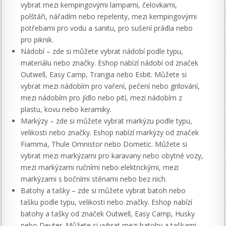
vybrat mezi kempingovými lampami, čelovkami,
polštáři, nářadím nebo repelenty, mezi kempingovými
potřebami pro vodu a sanitu, pro sušení prádla nebo
pro piknik.
Nádobí – zde si můžete vybrat nádobí podle typu,
materiálu nebo značky. Eshop nabízí nádobí od značek
Outwell, Easy Camp, Trangia nebo Esbit. Můžete si
vybrat mezi nádobím pro vaření, pečení nebo grilování,
mezi nádobím pro jídlo nebo pití, mezi nádobím z
plastu, kovu nebo keramiky.
Markýzy – zde si můžete vybrat markýzu podle typu,
velikosti nebo značky. Eshop nabízí markýzy od značek
Fiamma, Thule Omnistor nebo Dometic. Můžete si
vybrat mezi markýzami pro karavany nebo obytné vozy,
mezi markýzami ručními nebo elektrickými, mezi
markýzami s bočními stěnami nebo bez nich.
Batohy a tašky – zde si můžete vybrat batoh nebo
tašku podle typu, velikosti nebo značky. Eshop nabízí
batohy a tašky od značek Outwell, Easy Camp, Husky
nebo Deuter. Můžete si vybrat mezi batohy a taškami