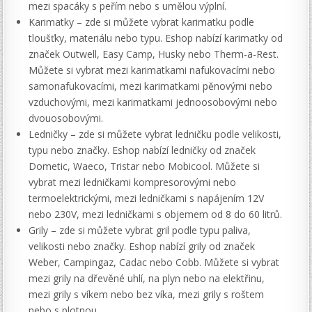
mezi spacáky s peřím nebo s umělou výplní.
Karimatky – zde si můžete vybrat karimatku podle
tloušťky, materiálu nebo typu. Eshop nabízí karimatky od
značek Outwell, Easy Camp, Husky nebo Therm-a-Rest.
Můžete si vybrat mezi karimatkami nafukovacími nebo
samonafukovacími, mezi karimatkami pěnovými nebo
vzduchovými, mezi karimatkami jednoosobovými nebo
dvouosobovými.
Ledničky – zde si můžete vybrat ledničku podle velikosti,
typu nebo značky. Eshop nabízí ledničky od značek
Dometic, Waeco, Tristar nebo Mobicool. Můžete si
vybrat mezi ledničkami kompresorovými nebo
termoelektrickými, mezi ledničkami s napájením 12V
nebo 230V, mezi ledničkami s objemem od 8 do 60 litrů.
Grily – zde si můžete vybrat gril podle typu paliva,
velikosti nebo značky. Eshop nabízí grily od značek
Weber, Campingaz, Cadac nebo Cobb. Můžete si vybrat
mezi grily na dřevěné uhlí, na plyn nebo na elektřinu,
mezi grily s víkem nebo bez víka, mezi grily s roštem
nebo s plotnou.