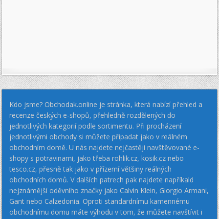
Kdo jsme? Obchodak.online je stránka, která nabízí přehled a
recenze českých e-shopů, přehledně rozdělených do
jednotlivých kategorií podle sortimentu. Při procházení
jednotlivými obchody si můžete připadat jako v reálném
obchodním domě. U nás najdete nejčastěji navštěvované e-
shopy s potravinami, jako třeba rohlik.cz, kosik.cz nebo
tesco.cz, přesně tak jako v přízemí většiny reálných
obchodních domů. V dalších patrech pak najdete napříkald
nejznámější oděvního značky jako Calvin Klein, Giorgio Armani,
Gant nebo Calzedonia. Oproti standardnímu kamennému
obchodnímu domu máte výhodu v tom, že můžete navštívit i