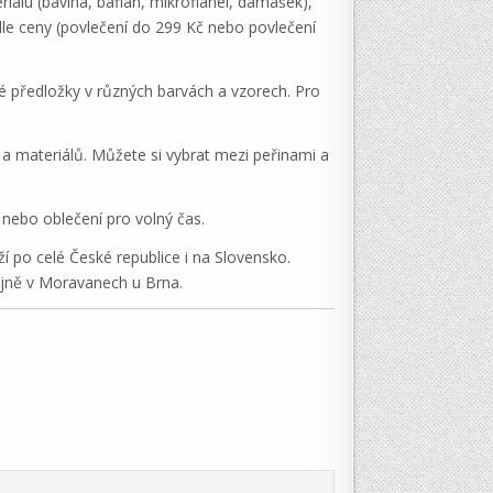
iálu (bavlna, baflan, mikroflanel, damašek),
dle ceny (povlečení do 299 Kč nebo povlečení
é předložky v různých barvách a vzorech. Pro
 a materiálů. Můžete si vybrat mezi peřinami a
 nebo oblečení pro volný čas.
 po celé České republice i na Slovensko.
jně v Moravanech u Brna.