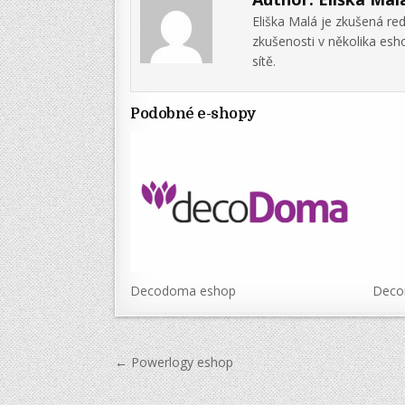
Eliška Malá je zkušená re
zkušenosti v několika es
sítě.
Podobné e-shopy
Decodoma eshop
Decor
Navigace
← Powerlogy eshop
pro