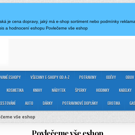
l. Jaká je cena dopravy, jaký má e-shop sortiment nebo podmínky rekla
pis a hodnocení eshopu Povlečeme vše eshop
VANÉ ESHOPY
VŠECHNY E-SHOPY OD A-Z
POTRAVINY
ODĚVY
OBUV
KOSMETIKA
KNIHY
NÁBYTEK
ŠPERKY
HODINKY
KABELKY
CESTOVÁNÍ
AUTO
DÁRKY
POTRAVINOVÉ DOPLŇKY
EROTIKA
GA
ečeme vše eshop
Povlečeme vše eshop