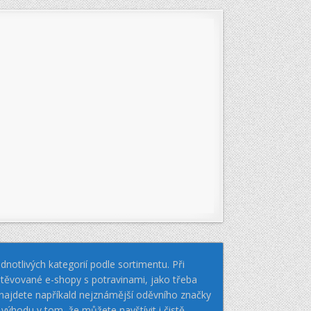
notlivých kategorií podle sortimentu. Při
těvované e-shopy s potravinami, jako třeba
k najdete napříkald nejznámější oděvního značky
hodu v tom, že můžete navštívit i čistě