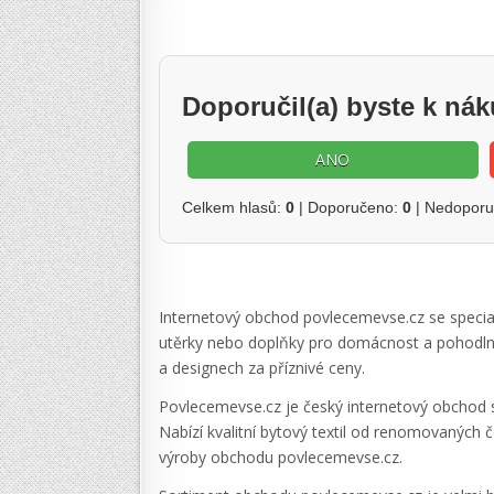
Doporučil(a) byste k n
ANO
Celkem hlasů:
0
| Doporučeno:
0
| Nedopor
Internetový obchod povlecemevse.cz se specializ
utěrky nebo doplňky pro domácnost a pohodlné
a designech za příznivé ceny.
Povlecemevse.cz je český internetový obchod s d
Nabízí kvalitní bytový textil od renomovaných 
výroby obchodu povlecemevse.cz.