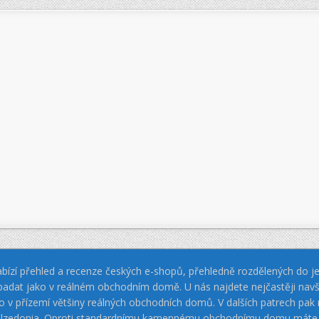
bízí přehled a recenze českých e-shopů, přehledně rozdělených do jed
padat jako v reálném obchodním domě. U nás najdete nejčastěji navš
jako v přízemí většiny reálných obchodních domů. V dalších patrech pa
 Calzedonia. Oproti standardnímu kamennému obchodnímu domu máte vý