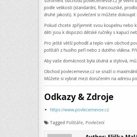
Sortiment obchodu povlecemevse.cz je velmi boh
podle velikosti (standardní, francouzské, prod
druhé jakosti). K povlečení si můžete dokoupit 
Pokud chcete zpříjemnit svou koupelnu nebo ku
děti jsou k dispozici dětské ručníky s kapucí 
Pro ještě větší pohodlí a teplo vám obchod po
polštáři z husího peří nebo z dutého vlákna. Př
Aby vaše domácnost byla útulná a stylová, může
Obchod povlecemevse.cz se snaží o maximální s
Můžete si vybrat mezi doručením na adresu p
Odkazy & Zdroje
https://www.povlecemevse.cz
Tagged
Polštáře
,
Povlečení
Author:
Eliška Mal