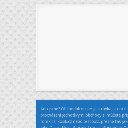
příspěvek
Kdo jsme? Obchodak.online je stránka, která na
procházení jednotlivými obchody si můžete při
rohlik.cz, kosik.cz nebo tesco.cz, přesně tak 
jako Calvin Klein, Giorgio Armani, Gant nebo