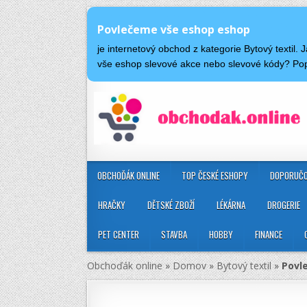
Povlečeme vše eshop eshop
je internetový obchod z kategorie Bytový texti
vše eshop slevové akce nebo slevové kódy? Po
OBCHOĎÁK ONLINE
TOP ČESKÉ ESHOPY
DOPORUČO
HRAČKY
DĚTSKÉ ZBOŽÍ
LÉKÁRNA
DROGERIE
PET CENTER
STAVBA
HOBBY
FINANCE
Obchoďák online
»
Domov
»
Bytový textil
»
Povl