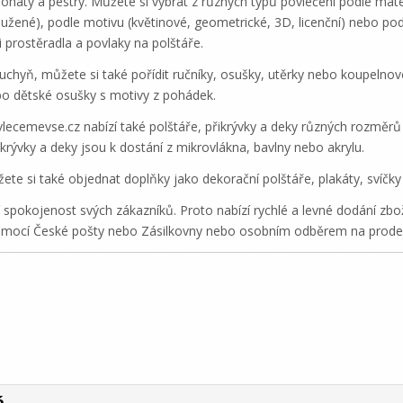
atý a pestrý. Můžete si vybrat z různých typů povlečení podle mater
loužené), podle motivu (květinové, geometrické, 3D, licenční) nebo po
i prostěradla a povlaky na polštáře.
chyň, můžete si také pořídit ručníky, osušky, utěrky nebo koupelnov
nebo dětské osušky s motivy z pohádek.
vlecemevse.cz nabízí také polštáře, přikrývky a deky různých rozměrů
ikrývky a deky jsou k dostání z mikrovlákna, bavlny nebo akrylu.
te si také objednat doplňky jako dekorační polštáře, plakáty, svíčky
pokojenost svých zákazníků. Proto nabízí rychlé a levné dodání zboží
omocí České pošty nebo Zásilkovny nebo osobním odběrem na prode
á