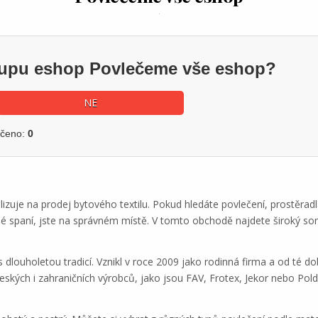
ákupu eshop Povlečeme vše eshop?
NE
učeno:
0
uje na prodej bytového textilu. Pokud hledáte povlečení, prostěradla,
 spaní, jste na správném místě. V tomto obchodě najdete široký sor
louholetou tradicí. Vznikl v roce 2009 jako rodinná firma a od té doby
českých i zahraničních výrobců, jako jsou FAV, Frotex, Jekor nebo Pol