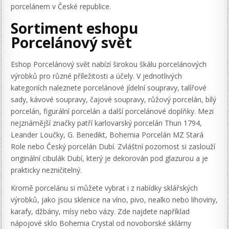
porcelánem v České republice.
Sortiment eshopu
Porcelánový svět
Eshop Porcelánový svět nabízí širokou škálu porcelánových
výrobků pro různé příležitosti a účely. V jednotlivých
kategoriích naleznete porcelánové jídelní soupravy, talířové
sady, kávové soupravy, čajové soupravy, růžový porcelán, bílý
porcelán, figurální porcelán a další porcelánové doplňky. Mezi
nejznámější značky patří karlovarský porcelán Thun 1794,
Leander Loučky, G. Benedikt, Bohemia Porcelán MZ Stará
Role nebo Český porcelán Dubí. Zvláštní pozornost si zaslouží
originální cibulák Dubí, který je dekorován pod glazurou a je
prakticky nezničitelný.
Kromě porcelánu si můžete vybrat i z nabídky sklářských
výrobků, jako jsou sklenice na víno, pivo, nealko nebo lihoviny,
karafy, džbány, mísy nebo vázy. Zde najdete například
nápojové sklo Bohemia Crystal od novoborské sklárny