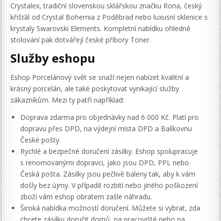
Crystalex, tradiční slovenskou sklářskou značku Rona, český
křišťál od Crystal Bohemia z Poděbrad nebo luxusní sklenice s
krystaly Swarovski Elements. Kompletní nabídku ohledně
stolování pak dotvářejí české příbory Toner.
Služby eshopu
Eshop Porcelánový svět se snaží nejen nabízet kvalitní a
krásný porcelán, ale také poskytovat vynikající služby
zákazníkům. Mezi ty patří například:
Doprava zdarma pro objednávky nad 6 000 Kč. Platí pro
dopravu přes DPD, na výdejní místa DPD a Balíkovnu
České pošty.
Rychlé a bezpečné doručení zásilky. Eshop spolupracuje
s renomovanými dopravci, jako jsou DPD, PPL nebo
Česká pošta. Zásilky jsou pečlivě baleny tak, aby k vám
došly bez újmy. V případě rozbití nebo jiného poškození
zboží vám eshop obratem zašle náhradu.
Široká nabídka možností doručení. Můžete si vybrat, zda
chcete zásilku doručit domů, na pracoviště nebo na