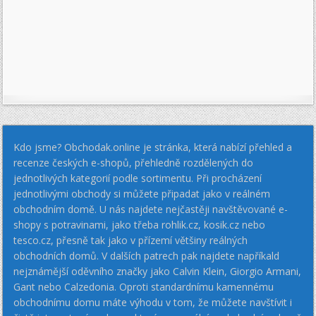
Kdo jsme? Obchodak.online je stránka, která nabízí přehled a
recenze českých e-shopů, přehledně rozdělených do
jednotlivých kategorií podle sortimentu. Při procházení
jednotlivými obchody si můžete připadat jako v reálném
obchodním domě. U nás najdete nejčastěji navštěvované e-
shopy s potravinami, jako třeba rohlik.cz, kosik.cz nebo
tesco.cz, přesně tak jako v přízemí většiny reálných
obchodních domů. V dalších patrech pak najdete napříkald
nejznámější oděvního značky jako Calvin Klein, Giorgio Armani,
Gant nebo Calzedonia. Oproti standardnímu kamennému
obchodnímu domu máte výhodu v tom, že můžete navštívit i