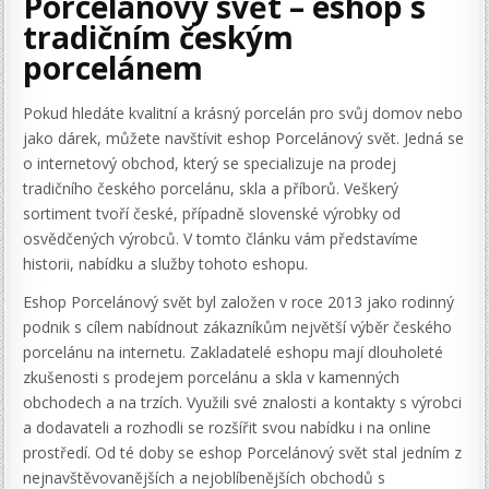
Porcelánový svět – eshop s
tradičním českým
porcelánem
Pokud hledáte kvalitní a krásný porcelán pro svůj domov nebo
jako dárek, můžete navštívit eshop Porcelánový svět. Jedná se
o internetový obchod, který se specializuje na prodej
tradičního českého porcelánu, skla a příborů. Veškerý
sortiment tvoří české, případně slovenské výrobky od
osvědčených výrobců. V tomto článku vám představíme
historii, nabídku a služby tohoto eshopu.
Eshop Porcelánový svět byl založen v roce 2013 jako rodinný
podnik s cílem nabídnout zákazníkům největší výběr českého
porcelánu na internetu. Zakladatelé eshopu mají dlouholeté
zkušenosti s prodejem porcelánu a skla v kamenných
obchodech a na trzích. Využili své znalosti a kontakty s výrobci
a dodavateli a rozhodli se rozšířit svou nabídku i na online
prostředí. Od té doby se eshop Porcelánový svět stal jedním z
nejnavštěvovanějších a nejoblíbenějších obchodů s