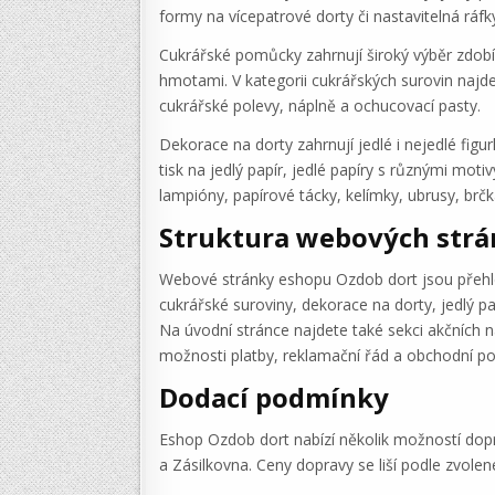
formy na vícepatrové dorty či nastavitelná ráfk
Cukrářské pomůcky zahrnují široký výběr zdobíc
hmotami. V kategorii cukrářských surovin najd
cukrářské polevy, náplně a ochucovací pasty.
Dekorace na dorty zahrnují jedlé i nejedlé figur
tisk na jedlý papír, jedlé papíry s různými moti
lampióny, papírové tácky, kelímky, ubrusy, brč
Struktura webových str
Webové stránky eshopu Ozdob dort jsou přehle
cukrářské suroviny, dekorace na dorty, jedlý p
Na úvodní stránce najdete také sekci akčních 
možnosti platby, reklamační řád a obchodní p
Dodací podmínky
Eshop Ozdob dort nabízí několik možností dop
a Zásilkovna. Ceny dopravy se liší podle zvol