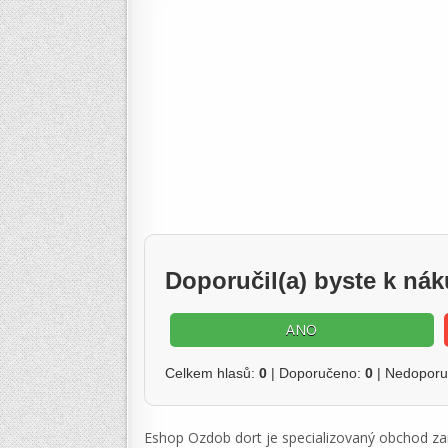
Doporučil(a) byste k n
ANO
Celkem hlasů:
0
| Doporučeno:
0
| Nedopor
Eshop Ozdob dort je specializovaný obchod za