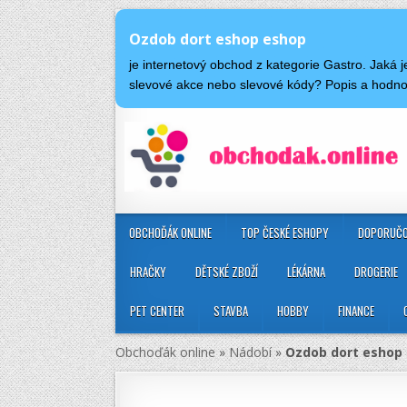
Ozdob dort eshop eshop
je internetový obchod z kategorie Gastro. Jaká
slevové akce nebo slevové kódy? Popis a hodn
OBCHOĎÁK ONLINE
TOP ČESKÉ ESHOPY
DOPORUČO
HRAČKY
DĚTSKÉ ZBOŽÍ
LÉKÁRNA
DROGERIE
PET CENTER
STAVBA
HOBBY
FINANCE
Obchoďák online
»
Nádobí
»
Ozdob dort eshop