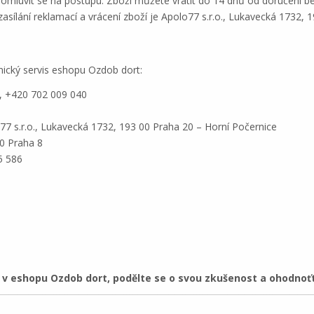
domluvit se na postupu. Zboží můžete vrátit do 14 dnů od doručení b
ílání reklamací a vrácení zboží je Apolo77 s.r.o., Lukavecká 1732, 
nický servis eshopu Ozdob dort:
), +420 702 009 040
7 s.r.o., Lukavecká 1732, 193 00 Praha 20 – Horní Počernice
0 Praha 8
5 586
 eshopu Ozdob dort, podělte se o svou zkušenost a ohodnoť