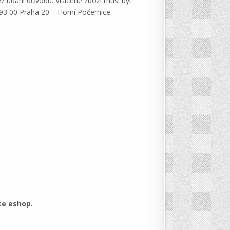
ez udání důvodu. Vrácené zboží musí být
193 00 Praha 20 – Horní Počernice.
te eshop.