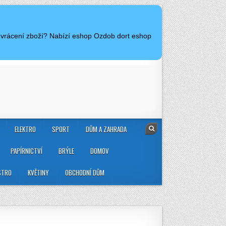
a vrácení zboží? Nabízí eshop Ozdob dort eshop
ELEKTRO
SPORT
DŮM A ZAHRADA
PAPÍRNICTVÍ
BRÝLE
DOMOV
STRO
KVĚTINY
OBCHODNÍ DŮM