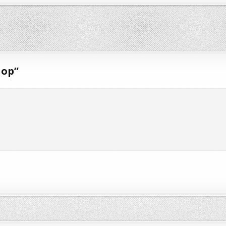
hop
”