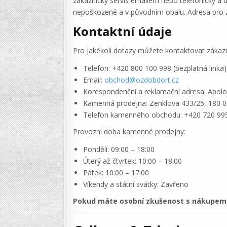
zákaznický servis emailem nebo telefonicky a 
nepoškozené a v původním obalu. Adresa pro zas
Kontaktní údaje
Pro jakékoli dotazy můžete kontaktovat zákaz
Telefon: +420 800 100 998 (bezplatná linka
Email:
obchod@ozdobdort.cz
Korespondenční a reklamační adresa: Apolo7
Kamenná prodejna: Zenklova 433/25, 180 0
Telefon kamenného obchodu: +420 720 99
Provozní doba kamenné prodejny:
Pondělí: 09:00 – 18:00
Úterý až čtvrtek: 10:00 – 18:00
Pátek: 10:00 – 17:00
Víkendy a státní svátky: Zavřeno
Pokud máte osobní zkušenost s nákupem v