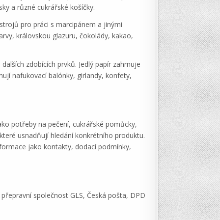
isky a různé cukrářské košíčky.
ástrojů pro práci s marcipánem a jinými
rvy, královskou glazuru, čokolády, kakao,
 dalších zdobících prvků. Jedlý papír zahrnuje
nují nafukovací balónky, girlandy, konfety,
jako potřeby na pečení, cukrářské pomůcky,
 které usnadňují hledání konkrétního produktu.
informace jako kontakty, dodací podmínky,
e přepravní společnost GLS, Česká pošta, DPD