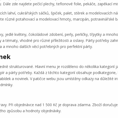
y. Dále zde najdete pečící plechy, teflonové folie, pekáče, zapékací m
ích lahví, cukrářských sáčků, špiček, palet, stěrek a modelovacích n
ete různé potahovací a modelovací hmoty, marcipán, potravinářské ba
ky, jedlé květiny, čokoládové zdobení, perly, perličky, třpytky a mnoho
vy a tématy, vhodné pro různé příležitosti a oslavy. Párty potřeby zahr
ka a mnoho dalších věcí potřebných pro perfektní párty.
ánek
dně strukturované. Hlavní menu je rozděleno do několika kategorií 
apír a párty potřeby. Každá z těchto kategorií obsahuje podkategorie,
nabídek a novinek. V patičce webu jsou umístěny odkazy na důležité 
odmínky.
ravy. Při objednávce nad 1 500 Kč je doprava zdarma. Zboží doručuj
eného způsobu a hodnoty objednávky.