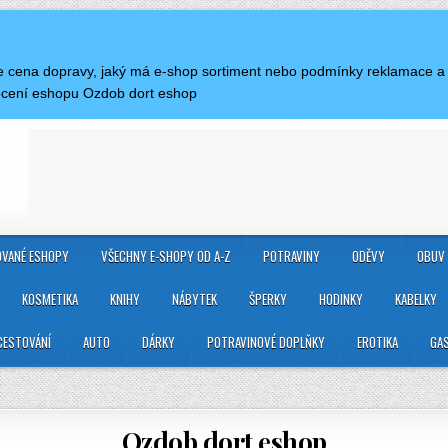
 je cena dopravy, jaký má e-shop sortiment nebo podmínky reklamace 
ocení eshopu Ozdob dort eshop
VANÉ ESHOPY
VŠECHNY E-SHOPY OD A-Z
POTRAVINY
ODĚVY
OBUV
KOSMETIKA
KNIHY
NÁBYTEK
ŠPERKY
HODINKY
KABELKY
CESTOVÁNÍ
AUTO
DÁRKY
POTRAVINOVÉ DOPLŇKY
EROTIKA
GA
Ozdob dort eshop