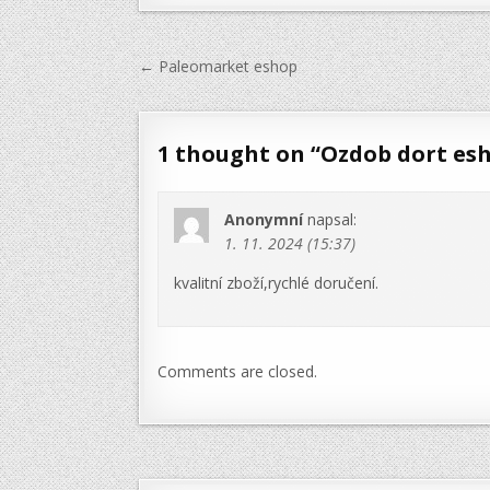
Navigace
← Paleomarket eshop
pro
příspěvek
1 thought on “
Ozdob dort es
Anonymní
napsal:
1. 11. 2024 (15:37)
kvalitní zboží,rychlé doručení.
Comments are closed.