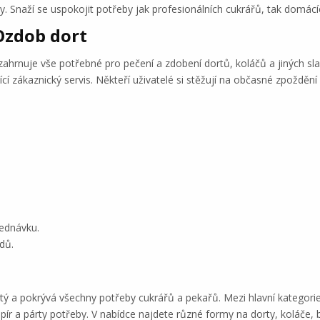
y. Snaží se uspokojit potřeby jak profesionálních cukrářů, tak domác
Ozdob dort
hrnuje vše potřebné pro pečení a zdobení dortů, koláčů a jiných sla
jící zákaznický servis. Někteří uživatelé si stěžují na občasné zpožděn
ednávku.
dů.
ý a pokrývá všechny potřeby cukrářů a pekařů. Mezi hlavní kategorie
pír a párty potřeby. V nabídce najdete různé formy na dorty, koláče, b