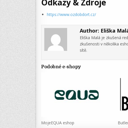
Odkazy & Zdroje
https://www.ozdobdort.cz/
Author:
Eliška Mal
Eliška Malá je zkušená re
zkušenosti v několika es
sítě.
Podobné e-shopy
MojeEQUA eshop
Butle