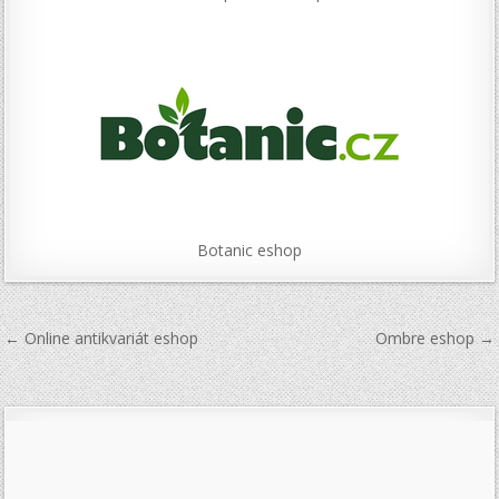
Botanic eshop
Navigace
← Online antikvariát eshop
Ombre eshop →
pro
příspěvek