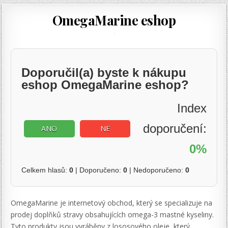
OmegaMarine eshop
Doporučil(a) byste k nákupu
eshop OmegaMarine eshop?
Index
doporučení:
ANO
NE
0%
Celkem hlasů:
0
| Doporučeno:
0
| Nedoporučeno:
0
OmegaMarine je internetový obchod, který se specializuje na
prodej doplňků stravy obsahujících omega-3 mastné kyseliny.
Tyto produkty jsou vyráběny z lososového oleje, který