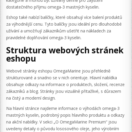
kategorie a mohou být užívány denně pro zajištění
dostatečného příjmu omega-3 mastných kyselin.
Eshop také nabízí balíčky, které obsahují více balení produktů
za výhodnější cenu. Tyto balíčky jsou ideální pro dlouhodobé
užívání a umožňují zákazníkům ušetřit na nákladech za
pravidelné doplňování omega-3 kyselin.
Struktura webových stránek
eshopu
Webové stránky eshopu OmegaMarine jsou přehledně
strukturované a snadno se v nich orientuje. Hlavní nabídka
obsahuje odkazy na informace o produktech, složení, recenze
zákazníků a blog. Stránky jsou vizuálně přitažlivé, s důrazem
na čistý a moderní design.
Na hlavní stránce najdeme informace o výhodách omega-3
mastných kyselin, podrobný popis hlavního produktu a odkazy
na akční nabídky. V sekci „O OmegaMarine Premium“ jsou
uvedeny detaily o původu lososového oleje, jeho výrobním