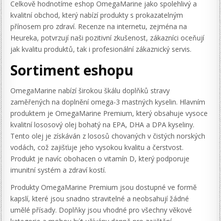
Celkově hodnotíme eshop OmegaMarine jako spolehlivý a
kvalitní obchod, který nabízí produkty s prokazatelným
přínosem pro zdraví. Recenze na internetu, zejména na
Heureka, potvrzují naši pozitivní zkušenost, zákazníci oceňují
jak kvalitu produktů, tak i profesionální zákaznický servis.
Sortiment eshopu
OmegaMarine nabízí širokou škálu doplňků stravy
zaměřených na doplnění omega-3 mastných kyselin. Hlavním
produktem je OmegaMarine Premium, který obsahuje vysoce
kvalitní lososový olej bohatý na EPA, DHA a DPA kyseliny.
Tento olej je získáván z lososů chovaných v čistých norských
vodách, což zajišťuje jeho vysokou kvalitu a čerstvost.
Produkt je navíc obohacen o vitamín D, který podporuje
imunitní systém a zdraví kostí.
Produkty OmegaMarine Premium jsou dostupné ve formě
kapslí, které jsou snadno stravitelné a neobsahují žádné
umělé přísady. Doplňky jsou vhodné pro všechny věkové