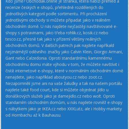
Kdo jsme? Obchodak.online je stránka, která nabízí přehled a
recenze českých e-shopů, přehledně rozdělených do
jednotlivých kategorií podle sortimentu. Při procházení
jednotlivými obchody si můžete připadat jako v reálném
obchodním domě. U nás najdete nejčastěji navštěvované e-
shopy s potravinami, jako třeba rohlik.cz, kosik.cz nebo
tesco.cz, přesně tak jako v přízemí většiny reálných
obchodních domů. V dalších patrech pak najdete napříkald
nejznámější oděvního značky jako Calvin Klein, Giorgio Armani,
Gant nebo Calzedonia. Oproti standardnímu kamennému
obchodnímu domu máte výhodu v tom, že můžete navštívit i
čistě internetové e-shopy, které v normálním obchodním domě
nenajdete, jako například aboutyou.cz nebo zoot.cz.
Nezapomněli jsme ani na vaše žaludky a tak na našem portálu
najdete také food court, kde si můžete objednat jídlo u
donáškových služeb jako je damejidlo.cz nebo wolt. Oproti
standarním obchodním domům, u nás najdete rovněž e-shopy
s nábytkem jako je IKEA.cz nebo XXXLutz, ale i Hobby markety
od Hornbachu až k Bauhausu.