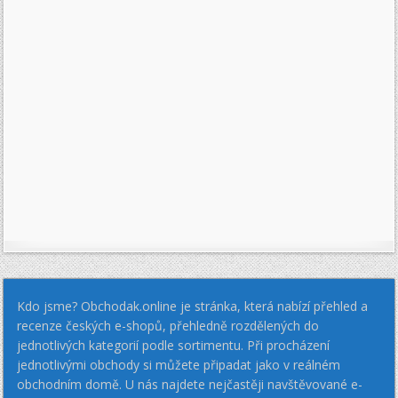
Kdo jsme? Obchodak.online je stránka, která nabízí přehled a
recenze českých e-shopů, přehledně rozdělených do
jednotlivých kategorií podle sortimentu. Při procházení
jednotlivými obchody si můžete připadat jako v reálném
obchodním domě. U nás najdete nejčastěji navštěvované e-