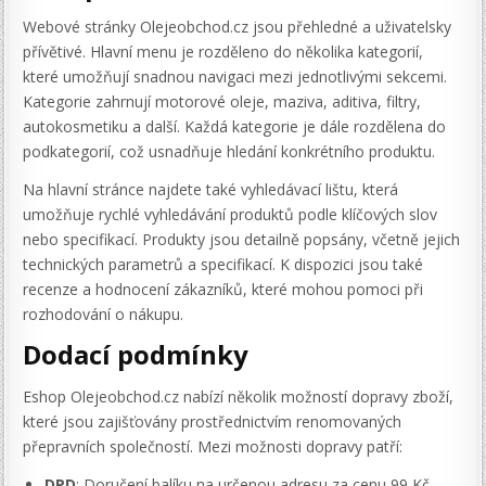
Webové stránky Olejeobchod.cz jsou přehledné a uživatelsky
přívětivé. Hlavní menu je rozděleno do několika kategorií,
které umožňují snadnou navigaci mezi jednotlivými sekcemi.
Kategorie zahrnují motorové oleje, maziva, aditiva, filtry,
autokosmetiku a další. Každá kategorie je dále rozdělena do
podkategorií, což usnadňuje hledání konkrétního produktu.
Na hlavní stránce najdete také vyhledávací lištu, která
umožňuje rychlé vyhledávání produktů podle klíčových slov
nebo specifikací. Produkty jsou detailně popsány, včetně jejich
technických parametrů a specifikací. K dispozici jsou také
recenze a hodnocení zákazníků, které mohou pomoci při
rozhodování o nákupu.
Dodací podmínky
Eshop Olejeobchod.cz nabízí několik možností dopravy zboží,
které jsou zajišťovány prostřednictvím renomovaných
přepravních společností. Mezi možnosti dopravy patří:
DPD
: Doručení balíku na určenou adresu za cenu 99 Kč.