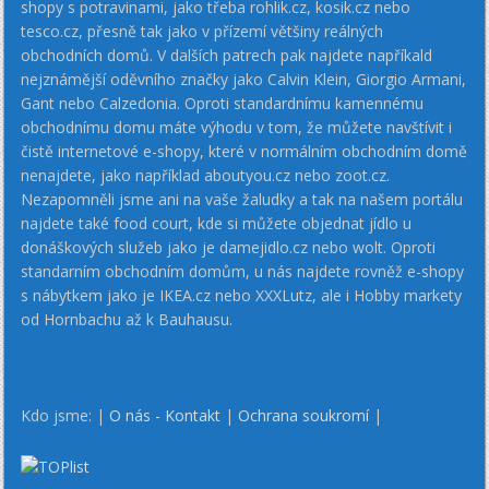
shopy s potravinami, jako třeba rohlik.cz, kosik.cz nebo
tesco.cz, přesně tak jako v přízemí většiny reálných
obchodních domů. V dalších patrech pak najdete napříkald
nejznámější oděvního značky jako Calvin Klein, Giorgio Armani,
Gant nebo Calzedonia. Oproti standardnímu kamennému
obchodnímu domu máte výhodu v tom, že můžete navštívit i
čistě internetové e-shopy, které v normálním obchodním domě
nenajdete, jako například aboutyou.cz nebo zoot.cz.
Nezapomněli jsme ani na vaše žaludky a tak na našem portálu
najdete také food court, kde si můžete objednat jídlo u
donáškových služeb jako je damejidlo.cz nebo wolt. Oproti
standarním obchodním domům, u nás najdete rovněž e-shopy
s nábytkem jako je IKEA.cz nebo XXXLutz, ale i Hobby markety
od Hornbachu až k Bauhausu.
Kdo jsme: |
O nás - Kontakt
|
Ochrana soukromí
|