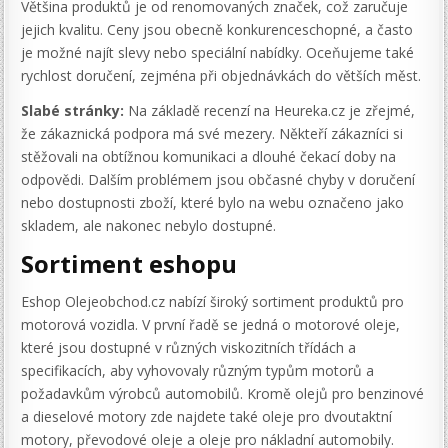
Většina produktů je od renomovaných značek, což zaručuje
jejich kvalitu. Ceny jsou obecně konkurenceschopné, a často
je možné najít slevy nebo speciální nabídky. Oceňujeme také
rychlost doručení, zejména při objednávkách do větších měst.
Slabé stránky:
Na základě recenzí na Heureka.cz je zřejmé,
že zákaznická podpora má své mezery. Někteří zákazníci si
stěžovali na obtížnou komunikaci a dlouhé čekací doby na
odpovědi. Dalším problémem jsou občasné chyby v doručení
nebo dostupnosti zboží, které bylo na webu označeno jako
skladem, ale nakonec nebylo dostupné.
Sortiment eshopu
Eshop Olejeobchod.cz nabízí široký sortiment produktů pro
motorová vozidla. V první řadě se jedná o motorové oleje,
které jsou dostupné v různých viskozitních třídách a
specifikacích, aby vyhovovaly různým typům motorů a
požadavkům výrobců automobilů. Kromě olejů pro benzinové
a dieselové motory zde najdete také oleje pro dvoutaktní
motory, převodové oleje a oleje pro nákladní automobily.