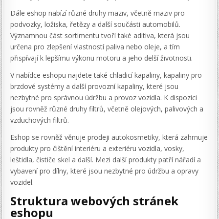
Dále eshop nabízí různé druhy maziv, včetně maziv pro
podvozky, ložiska, řetězy a další součásti automobilů.
Významnou část sortimentu tvoří také aditiva, která jsou
určena pro zlepšení vlastností paliva nebo oleje, a tím
přispívají k lepšímu výkonu motoru a jeho delší životnosti.
V nabídce eshopu najdete také chladicí kapaliny, kapaliny pro
brzdové systémy a další provozní kapaliny, které jsou
nezbytné pro správnou údržbu a provoz vozidla. K dispozici
jsou rovněž různé druhy filtrů, včetně olejových, palivových a
vzduchových filtrů.
Eshop se rovněž věnuje prodeji autokosmetiky, která zahrnuje
produkty pro čištění interiéru a exteriéru vozidla, vosky,
leštidla, čističe skel a další. Mezi další produkty patří nářadí a
vybavení pro dílny, které jsou nezbytné pro údržbu a opravy
vozidel.
Struktura webových stránek
eshopu