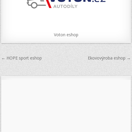
Voton eshop
Navigace
← HOPE sport eshop
Ekovovýroba eshop →
pro
příspěvek