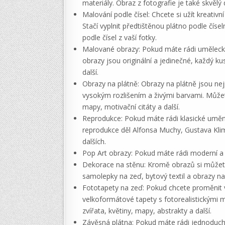
materiály. Obraz z fotografie je také skvělý 
Malování podle čísel: Chcete si užít kreativn
Stačí vyplnit předtištěnou plátno podle čí
podle čísel z vaší fotky.
Malované obrazy: Pokud máte rádi umělecká 
obrazy jsou originální a jedinečné, každý ku
další.
Obrazy na plátně: Obrazy na plátně jsou nej
vysokým rozlišením a živými barvami. Můžete
mapy, motivační citáty a další.
Reprodukce: Pokud máte rádi klasické umění
reprodukce děl Alfonsa Muchy, Gustava Kli
dalších.
Pop Art obrazy: Pokud máte rádi moderní a 
Dekorace na stěnu: Kromě obrazů si můžete v
samolepky na zeď, bytový textil a obrazy
Fototapety na zeď: Pokud chcete proměnit vz
velkoformátové tapety s fotorealistickými 
zvířata, květiny, mapy, abstrakty a další.
Závěsná plátna: Pokud máte rádi jednoduché