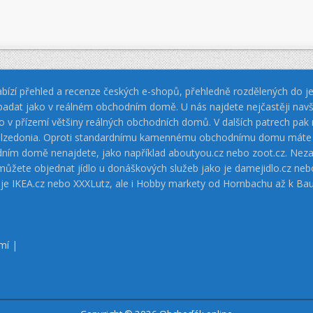
bízí přehled a recenze českých e-shopů, přehledně rozdělených do jed
padat jako v reálném obchodním domě. U nás najdete nejčastěji navš
jako v přízemí většiny reálných obchodních domů. V dalších patrech pa
 Calzedonia. Oproti standardnímu kamennému obchodnímu domu máte vý
dním domě nenajdete, jako například aboutyou.cz nebo zoot.cz. Neza
 můžete objednat jídlo u donáškových služeb jako je damejidlo.cz 
 je IKEA.cz nebo XXXLutz, ale i Hobby markety od Hornbachu až k Ba
mí
|