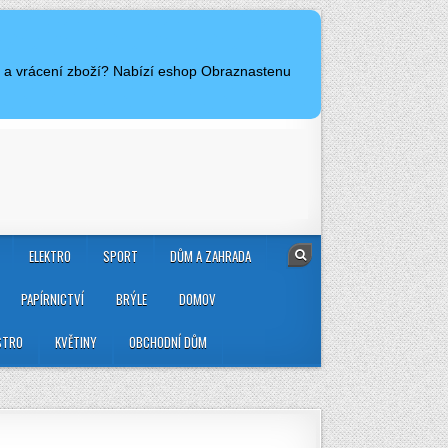
e a vrácení zboží? Nabízí eshop Obraznastenu
ELEKTRO
SPORT
DŮM A ZAHRADA
PAPÍRNICTVÍ
BRÝLE
DOMOV
STRO
KVĚTINY
OBCHODNÍ DŮM