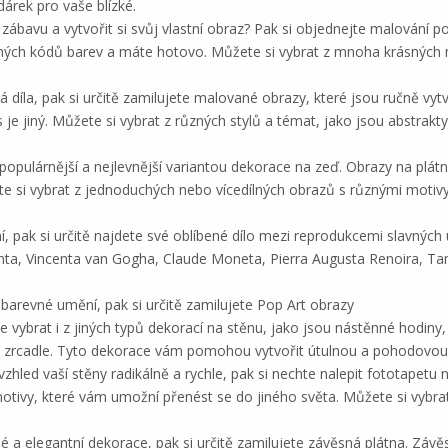
dárek pro vaše blízké.
í zábavu a vytvořit si svůj vlastní obraz? Pak si objednejte malování po
selných kódů barev a máte hotovo. Můžete si vybrat z mnoha krásných 
díla, pak si určitě zamilujete malované obrazy, které jsou ručně vyt
s je jiný. Můžete si vybrat z různých stylů a témat, jako jsou abstrak
populárnější a nejlevnější variantou dekorace na zeď. Obrazy na plátn
 si vybrat z jednoduchých nebo vícedílných obrazů s různými motivy, 
, pak si určitě najdete své oblíbené dílo mezi reprodukcemi slavnýc
mta, Vincenta van Gogha, Claude Moneta, Pierra Augusta Renoira, Ta
barevné umění, pak si určitě zamilujete Pop Art obrazy
ybrat i z jiných typů dekorací na stěnu, jako jsou nástěnné hodiny, 
 na zrcadle. Tyto dekorace vám pomohou vytvořit útulnou a pohodov
hled vaší stěny radikálně a rychle, pak si nechte nalepit fototapetu 
motivy, které vám umožní přenést se do jiného světa. Můžete si vybra
 a elegantní dekorace, pak si určitě zamilujete závěsná plátna. Závě