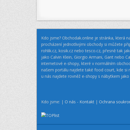
Kdo jsme? Obchodak.online je stránka, která na
procházení jednotlivými obchody si můžete při
rohlik.cz, kosik.cz nebo tesco.cz, přesně tak 
jako Calvin Klein, Giorgio Armani, Gant nebo
internetové e-shopy, které v normálním obcho
našem portálu najdete také food court, kde si
u nás najdete rovněž e-shopy s nábytkem jako
Kdo jsme: |
O nás - Kontakt
|
Ochrana soukro