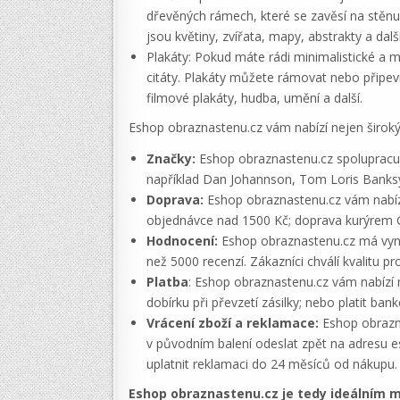
dřevěných rámech, které se zavěsí na stěnu
jsou květiny, zvířata, mapy, abstrakty a další
Plakáty: Pokud máte rádi minimalistické a mo
citáty. Plakáty můžete rámovat nebo připevn
filmové plakáty, hudba, umění a další.
Eshop obraznastenu.cz vám nabízí nejen široký s
Značky:
Eshop obraznastenu.cz spolupracuje
například Dan Johannson, Tom Loris Banks
Doprava:
Eshop obraznastenu.cz vám nabízí
objednávce nad 1500 Kč; doprava kurýrem 
Hodnocení:
Eshop obraznastenu.cz má vynik
než 5000 recenzí. Zákazníci chválí kvalitu 
Platba
: Eshop obraznastenu.cz vám nabízí n
dobírku při převzetí zásilky; nebo platit 
Vrácení zboží a reklamace:
Eshop obrazn
v původním balení odeslat zpět na adresu e
uplatnit reklamaci do 24 měsíců od nákupu.
Eshop obraznastenu.cz je tedy ideálním m