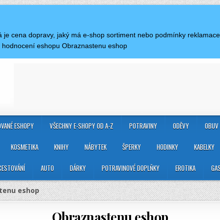
aká je cena dopravy, jaký má e-shop sortiment nebo podmínky reklamac
 a hodnocení eshopu Obraznastenu eshop
VANÉ ESHOPY
VŠECHNY E-SHOPY OD A-Z
POTRAVINY
ODĚVY
OBUV
KOSMETIKA
KNIHY
NÁBYTEK
ŠPERKY
HODINKY
KABELKY
CESTOVÁNÍ
AUTO
DÁRKY
POTRAVINOVÉ DOPLŇKY
EROTIKA
GA
tenu eshop
Obraznastenu eshop