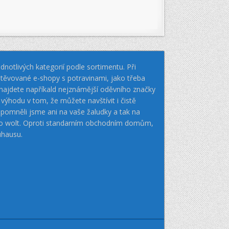
notlivých kategorií podle sortimentu. Při
těvované e-shopy s potravinami, jako třeba
k najdete napříkald nejznámější oděvního značky
hodu v tom, že můžete navštívit i čistě
pomněli jsme ani na vaše žaludky a tak na
nebo wolt. Oproti standarním obchodním domům,
uhausu.