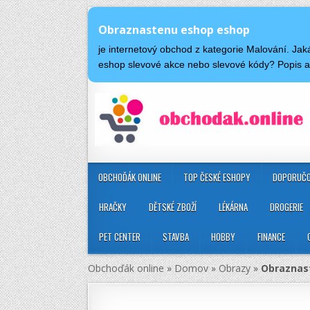
Obraznastenu eshop eshop
je internetový obchod z kategorie Malování. J
eshop slevové akce nebo slevové kódy? Popis
OBCHOĎÁK ONLINE
TOP ČESKÉ ESHOPY
DOPORUČO
HRAČKY
DĚTSKÉ ZBOŽÍ
LÉKÁRNA
DROGERIE
PET CENTER
STAVBA
HOBBY
FINANCE
Obchoďák online
»
Domov
»
Obrazy
»
Obraznas