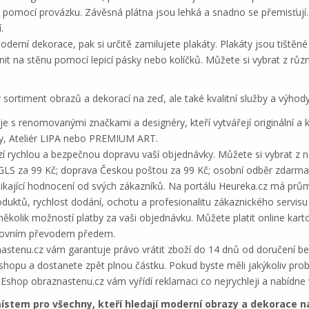
 pomocí provázku. Závěsná plátna jsou lehká a snadno se přemisťují.
.
derní dekorace, pak si určitě zamilujete plakáty. Plakáty jsou tištěn
it na stěnu pomocí lepicí pásky nebo kolíčků. Můžete si vybrat z různ
ortiment obrazů a dekorací na zeď, ale také kvalitní služby a výhody.
 s renomovanými značkami a designéry, kteří vytvářejí originální a k
y, Ateliér LIPA nebo PREMIUM ART.
 rychlou a bezpečnou dopravu vaší objednávky. Můžete si vybrat z n
GLS za 99 Kč; doprava Českou poštou za 99 Kč; osobní odběr zdarma
ající hodnocení od svých zákazníků. Na portálu Heureka.cz má průmě
produktů, rychlost dodání, ochotu a profesionalitu zákaznického servi
ěkolik možností platby za vaši objednávku. Můžete platit online kart
bankovním převodem předem.
astenu.cz vám garantuje právo vrátit zboží do 14 dnů od doručení b
shopu a dostanete zpět plnou částku. Pokud byste měli jakýkoliv pro
 Eshop obraznastenu.cz vám vyřídí reklamaci co nejrychleji a nabídn
ístem pro všechny, kteří hledají moderní obrazy a dekorace n