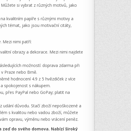
 Můžete si vybrat z různých motivů, jako
é na kvalitním papíře s různými motivy a
ých témat, jako jsou motivační citáty,
 Mezi nimi patří:
valitní obrazy a dekorace. Mezi nimi najdete
ásledujících možností: doprava zdarma při
 v Praze nebo Brně.
rné hodnocení 4.9 z 5 hvězdiček z více
su a spokojenost s nákupem.
ou, přes PayPal nebo GoPay; platit na
ez udání důvodu. Stačí zboží nepoškozené a
blém s kvalitou nebo vadou zboží, můžete
e vám opravu, výměnu nebo vrácení peněz.
a zeď do svého domova. Nabízí široký