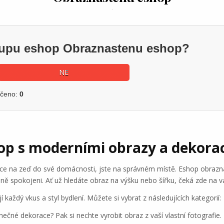
ákupu eshop Obraznastenu eshop?
NE
učeno:
0
op s moderními obrazy a dekora
e na zeď do své domácnosti, jste na správném místě. Eshop obraznas
ě spokojeni. Ať už hledáte obraz na výšku nebo šířku, čeká zde na vás
každý vkus a styl bydlení. Můžete si vybrat z následujících kategorií:
nečné dekorace? Pak si nechte vyrobit obraz z vaší vlastní fotografie