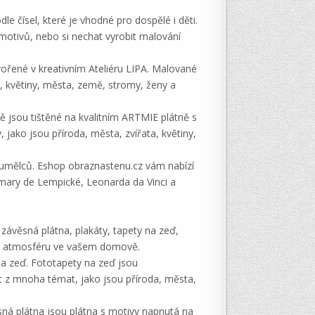
dle čísel, které je vhodné pro dospělé i děti.
motivů, nebo si nechat vyrobit malování
vořené v kreativním Ateliéru LIPA. Malované
ty, květiny, města, země, stromy, ženy a
ě jsou tištěné na kvalitním ARTMIE plátně s
jako jsou příroda, města, zvířata, květiny,
h umělců. Eshop obraznastenu.cz vám nabízí
mary de Lempické, Leonarda da Vinci a
závěsná plátna, plakáty, tapety na zeď,
ou atmosféru ve vašem domově.
na zeď. Fototapety na zeď jsou
t z mnoha témat, jako jsou příroda, města,
sná plátna jsou plátna s motivy napnutá na