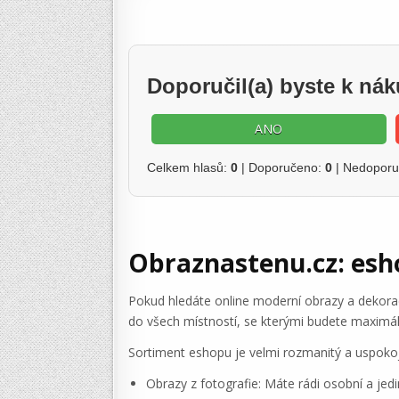
Doporučil(a) byste k n
ANO
Celkem hlasů:
0
| Doporučeno:
0
| Nedopor
Obraznastenu.cz: esh
Pokud hledáte online moderní obrazy a dekorac
do všech místností, se kterými budete maximáln
Sortiment eshopu je velmi rozmanitý a uspokojí 
Obrazy z fotografie: Máte rádi osobní a jedi