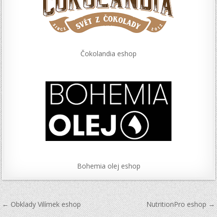
Čokolandia eshop
Bohemia olej eshop
Navigace
← Obklady Vilímek eshop
NutritionPro eshop →