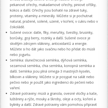
pekanové ořechy, makadamové ořechy, piniové oříšky,
kokos a další. Ořechy jsou bohaté na zdravé tuky,
proteiny, vitamíny a minerály. Můžete si je pochutnat
natural, pražené, solené, uzené, v koření, v cukru nebo v
čokoládě.
Sušené ovoce: datle, fíky, meruňky, švestky, brusinky,
borůvky, goji berry, rozinky a další. Sušené ovoce je
skvělým zdrojem vlákniny, antioxidantů a energie.
Můžete si ho dát jako svačinu nebo ho přidat do müsli
nebo jogurtu.
Semínka: slunečnicová semínka, dýňová semínka,
sezamová semínka, chia semínka, konopná semínka a
další. Semínka jsou plná omega-3 mastných kyselin,
bílkovin a vlákniny. Můžete si je posypat na salát nebo
pečivo nebo je použít jako ingredienci do pečení nebo
vaření.
Zdravé potraviny: müsli a granola, ovesné vločky a kaše,
luštěniny a rýže, mouky a škroby, oleje a octy, koření a
bylinky a další. Zdravé potraviny vám pomohou připravit