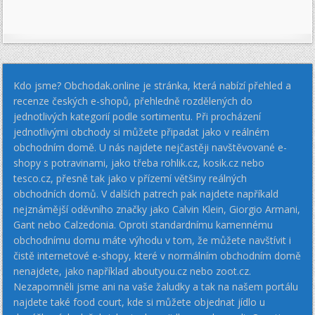
Kdo jsme? Obchodak.online je stránka, která nabízí přehled a
recenze českých e-shopů, přehledně rozdělených do
jednotlivých kategorií podle sortimentu. Při procházení
jednotlivými obchody si můžete připadat jako v reálném
obchodním domě. U nás najdete nejčastěji navštěvované e-
shopy s potravinami, jako třeba rohlik.cz, kosik.cz nebo
tesco.cz, přesně tak jako v přízemí většiny reálných
obchodních domů. V dalších patrech pak najdete napříkald
nejznámější oděvního značky jako Calvin Klein, Giorgio Armani,
Gant nebo Calzedonia. Oproti standardnímu kamennému
obchodnímu domu máte výhodu v tom, že můžete navštívit i
čistě internetové e-shopy, které v normálním obchodním domě
nenajdete, jako například aboutyou.cz nebo zoot.cz.
Nezapomněli jsme ani na vaše žaludky a tak na našem portálu
najdete také food court, kde si můžete objednat jídlo u