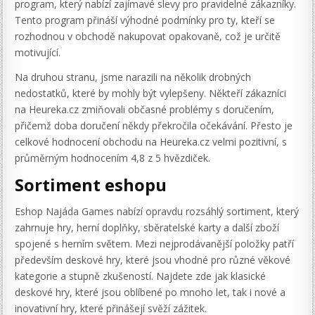
program, který nabízí zajímavé slevy pro pravidelné zákazníky.
Tento program přináší výhodné podmínky pro ty, kteří se
rozhodnou v obchodě nakupovat opakovaně, což je určitě
motivující.
Na druhou stranu, jsme narazili na několik drobných
nedostatků, které by mohly být vylepšeny. Někteří zákazníci
na Heureka.cz zmiňovali občasné problémy s doručením,
přičemž doba doručení někdy překročila očekávání. Přesto je
celkové hodnocení obchodu na Heureka.cz velmi pozitivní, s
průměrným hodnocením 4,8 z 5 hvězdiček.
Sortiment eshopu
Eshop Najáda Games nabízí opravdu rozsáhlý sortiment, který
zahrnuje hry, herní doplňky, sběratelské karty a další zboží
spojené s herním světem. Mezi nejprodávanější položky patří
především deskové hry, které jsou vhodné pro různé věkové
kategorie a stupně zkušeností. Najdete zde jak klasické
deskové hry, které jsou oblíbené po mnoho let, tak i nové a
inovativní hry, které přinášejí svěží zážitek.