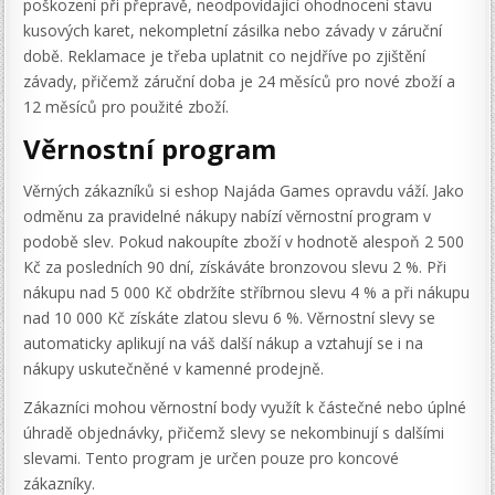
poškození při přepravě, neodpovídající ohodnocení stavu
kusových karet, nekompletní zásilka nebo závady v záruční
době. Reklamace je třeba uplatnit co nejdříve po zjištění
závady, přičemž záruční doba je 24 měsíců pro nové zboží a
12 měsíců pro použité zboží.
Věrnostní program
Věrných zákazníků si eshop Najáda Games opravdu váží. Jako
odměnu za pravidelné nákupy nabízí věrnostní program v
podobě slev. Pokud nakoupíte zboží v hodnotě alespoň 2 500
Kč za posledních 90 dní, získáváte bronzovou slevu 2 %. Při
nákupu nad 5 000 Kč obdržíte stříbrnou slevu 4 % a při nákupu
nad 10 000 Kč získáte zlatou slevu 6 %. Věrnostní slevy se
automaticky aplikují na váš další nákup a vztahují se i na
nákupy uskutečněné v kamenné prodejně.
Zákazníci mohou věrnostní body využít k částečné nebo úplné
úhradě objednávky, přičemž slevy se nekombinují s dalšími
slevami. Tento program je určen pouze pro koncové
zákazníky.