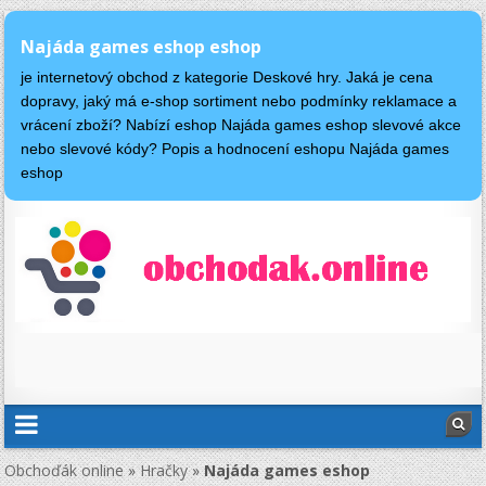
Najáda games eshop eshop
je internetový obchod z kategorie Deskové hry. Jaká je cena
dopravy, jaký má e-shop sortiment nebo podmínky reklamace a
vrácení zboží? Nabízí eshop Najáda games eshop slevové akce
nebo slevové kódy? Popis a hodnocení eshopu Najáda games
eshop
Obchoďák online
»
Hračky
»
Najáda games eshop