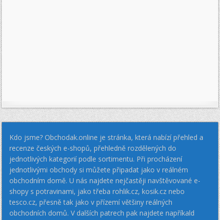
Kdo jsme? Obchodak.online je stránka, která nabízí přehled a
recenze českých e-shopů, přehledně rozdělených do
jednotlivých kategorií podle sortimentu. Při procházení
jednotlivými obchody si můžete připadat jako v reálném
obchodním domě. U nás najdete nejčastěji navštěvované e-
shopy s potravinami, jako třeba rohlik.cz, kosik.cz nebo
tesco.cz, přesně tak jako v přízemí většiny reálných
obchodních domů. V dalších patrech pak najdete napříkald