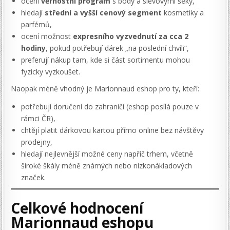
ocení
věrnostní program
s body a slevovými šeky,
hledají
střední a vyšší cenový segment
kosmetiky a
parfémů,
ocení možnost
expresního vyzvednutí za cca 2
hodiny
, pokud potřebují dárek „na poslední chvíli“,
preferují nákup tam, kde si část sortimentu mohou
fyzicky vyzkoušet.
Naopak méně vhodný je Marionnaud eshop pro ty, kteří:
potřebují doručení do zahraničí (eshop posílá pouze v
rámci ČR),
chtějí platit dárkovou kartou přímo online bez návštěvy
prodejny,
hledají nejlevnější možné ceny napříč trhem, včetně
široké škály méně známých nebo nízkonákladových
značek.
Celkové hodnocení
Marionnaud eshopu