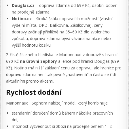
Douglas.cz
– doprava zdarma od 699 Kč, osobní odběr
na prodejně zdarma.
Notino.cz
– široká škála dopravních možností (vlastní
výdejní místa, DPD, Balíkovna, Zásilkovna), ceny
dopravy začínají přibližně na 35–60 Kč dle zvoleného
způsobu; doprava zdarma bývá vázána na akce nebo
vyšší hodnotu košíku.
Z čistě číselného hlediska je Marionnaud v dopravě s hranicí
690 Kč
na úrovni Sephory
a lehce pod hranicí Douglas (699
Kč). Notino má nižší základní cenu za dopravu, ale hranice pro
dopravu zdarma není tak pevně „nastavená“ a často se řídí
aktuálními promo akcemi.
Rychlost dodání
Marionnaud i Sephora nabízejí model, který kombinuje:
standardní doručení domů během několika pracovních
dní,
možnost vyzvednout si zboží na prodejně během 1–2