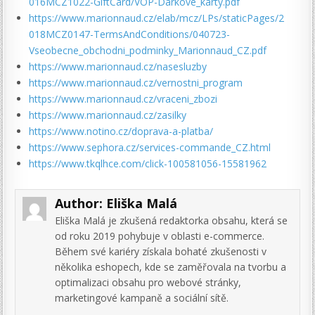
016MCZ1022-GiftCard/VOP-Darkove_karty.pdf
https://www.marionnaud.cz/elab/mcz/LPs/staticPages/2
018MCZ0147-TermsAndConditions/040723-
Vseobecne_obchodni_podminky_Marionnaud_CZ.pdf
https://www.marionnaud.cz/nasesluzby
https://www.marionnaud.cz/vernostni_program
https://www.marionnaud.cz/vraceni_zbozi
https://www.marionnaud.cz/zasilky
https://www.notino.cz/doprava-a-platba/
https://www.sephora.cz/services-commande_CZ.html
https://www.tkqlhce.com/click-100581056-15581962
Author:
Eliška Malá
Eliška Malá je zkušená redaktorka obsahu, která se
od roku 2019 pohybuje v oblasti e-commerce.
Během své kariéry získala bohaté zkušenosti v
několika eshopech, kde se zaměřovala na tvorbu a
optimalizaci obsahu pro webové stránky,
marketingové kampaně a sociální sítě.