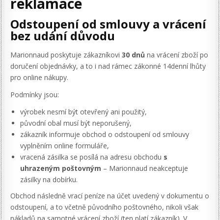
reklamace
Odstoupení od smlouvy a vrácení
bez udání důvodu
Marionnaud poskytuje zákazníkovi
30 dnů
na vrácení zboží po
doručení objednávky, a to i nad rámec zákonné 14denní lhůty
pro online nákupy.
Podmínky jsou:
výrobek nesmí být otevřený ani použitý,
původní obal musí být neporušený,
zákazník informuje obchod o odstoupení od smlouvy
vyplněním online formuláře,
vracená zásilka se posílá na adresu obchodu
s
uhrazeným poštovným
– Marionnaud neakceptuje
zásilky na dobírku.
Obchod následně vrací peníze na účet uvedený v dokumentu o
odstoupení, a to včetně původního poštovného, nikoli však
nákladů na samotné vrácení zboží (ten platí zákazník). V