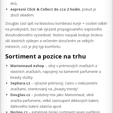
dnů,
expresní Click & Collect do cca 2 hodin
, pokud je
zboží skladem.
Douglas sází spíš na klasickou kombinaci kurýr + osobní odběr
na prodejnách, bez tak výrazně propagovaného expresního
dvouhodinového vyzvednutí. Notino naopak boduje širokou
sítí vlastních výdejen a večerním doručením ve velkých
městech, což je jiný typ komfortu.
Sortiment a pozice na trhu
Marionnaud eshop
– silný v prémiových značkách a
vlastních značkách, napojený na kamenné parfumerie a
beauty služby.
Sephora.cz
– výrazně prémiový, často s exkluzivními
značkami, orientovaný na „beauty trendy“.
Douglas.cz
– podobný mix jako Marionnaud, silná
značka parfumerie, velké zastoupení dárkových balení,
dárkového balení zdarma apod.
Notino.cz
– extrémně široký sortiment nejen parfémů