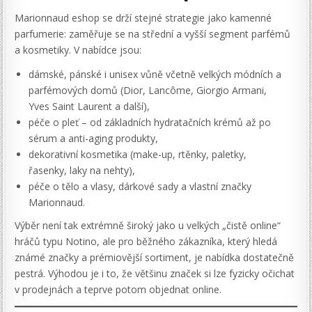
Marionnaud eshop se drží stejné strategie jako kamenné
parfumerie: zaměřuje se na střední a vyšší segment parfémů
a kosmetiky. V nabídce jsou:
dámské, pánské i unisex vůně včetně velkých módních a
parfémových domů (Dior, Lancôme, Giorgio Armani,
Yves Saint Laurent a další),
péče o pleť – od základních hydratačních krémů až po
sérum a anti-aging produkty,
dekorativní kosmetika (make-up, rtěnky, paletky,
řasenky, laky na nehty),
péče o tělo a vlasy, dárkové sady a vlastní značky
Marionnaud.
Výběr není tak extrémně široký jako u velkých „čistě online“
hráčů typu Notino, ale pro běžného zákazníka, který hledá
známé značky a prémiovější sortiment, je nabídka dostatečně
pestrá. Výhodou je i to, že většinu značek si lze fyzicky očichat
v prodejnách a teprve potom objednat online.