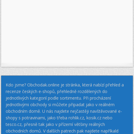
Kdo jsme? Obchodak.online je stránka, která nabízí přehled a
recenze českých e-shopů, přehledně rozdělených do
jednotlivých kategorií podle sortimentu. Při procházení
jednotlivými obchody si můžete připadat jako v reálném
obchodním domě. U nás najdete nejčastěji navštěvované e-
shopy s potravinami, jako třeba rohlik.cz, kosik.cz nebo
tesco.cz, přesně tak jako v přízemí většiny reálných
obchodních domů. V dalších patrech pak najdete napříkald