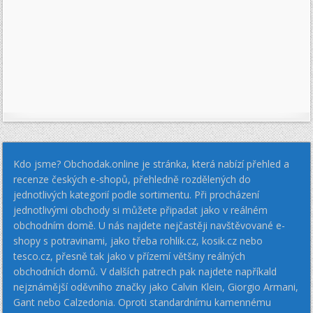
Kdo jsme? Obchodak.online je stránka, která nabízí přehled a
recenze českých e-shopů, přehledně rozdělených do
jednotlivých kategorií podle sortimentu. Při procházení
jednotlivými obchody si můžete připadat jako v reálném
obchodním domě. U nás najdete nejčastěji navštěvované e-
shopy s potravinami, jako třeba rohlik.cz, kosik.cz nebo
tesco.cz, přesně tak jako v přízemí většiny reálných
obchodních domů. V dalších patrech pak najdete napříkald
nejznámější oděvního značky jako Calvin Klein, Giorgio Armani,
Gant nebo Calzedonia. Oproti standardnímu kamennému