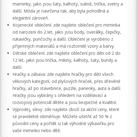
maminky, jako jsou šaty, kalhoty, sukně, trička, svetry a
další. Móda je navržena tak, aby byla pohodlná a
elegantní zároveň.
Kojenecké oblečení: zde najdete oblečení pro miminka
od narození do 2 let, jako jsou body, overálky, čepičky,
rukavičky, punčochy a další. Oblečení je vyrobeno z
příjemných materiálů a má roztomilé vzory a barvy.
Dětské oblečení: zde najdete oblečení pro děti od 2 do
12 let, jako jsou trička, mikiny, kalhoty, šaty, bundy a
další
Hračky a zábava: zde najdete hračky pro děti všech
věkových kategorií, od plyšových hraček, přes dřevěné
hračky, až po stavebnice, puzzle, panenky, auta a další.
Hračky jsou vybírány s ohledem na vzdělávací a
rozvojový potenciál dítěte a jsou bezpečné a kvalitní.
Výprodej, slevy: zde najdete zboží za akční ceny, které
se pravidelně obměňuje. Můžete ušetřit až 50 % z
původní ceny a pořídit si tak výhodně výbavičku pro
vaše miminko nebo dítě.