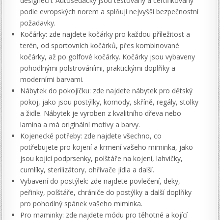
designech. Autosedačky jsou testovány a certifikovány
podle evropských norem a splňují nejvyšší bezpečnostní
požadavky.
Kočárky: zde najdete kočárky pro každou příležitost a
terén, od sportovních kočárků, přes kombinované
kočárky, až po golfové kočárky. Kočárky jsou vybaveny
pohodlnými polstrováními, praktickými doplňky a
moderními barvami.
Nábytek do pokojíčku: zde najdete nábytek pro dětský
pokoj, jako jsou postýlky, komody, skříně, regály, stolky
a židle. Nábytek je vyroben z kvalitního dřeva nebo
lamina a má originální motivy a barvy.
Kojenecké potřeby: zde najdete všechno, co
potřebujete pro kojení a krmení vašeho miminka, jako
jsou kojící podprsenky, polštáře na kojení, lahvičky,
cumlíky, sterilizátory, ohřívače jídla a další.
Vybavení do postýlek: zde najdete povlečení, deky,
peřinky, polštáře, chrániče do postýlky a další doplňky
pro pohodlný spánek vašeho miminka.
Pro maminky: zde najdete módu pro těhotné a kojící