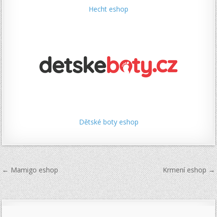
Hecht eshop
Dětské boty eshop
Navigace
← Mamigo eshop
Krmení eshop →
pro
příspěvek