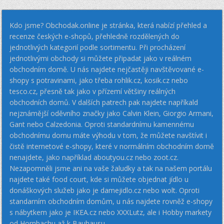
Kdo jsme? Obchodak.online je stránka, která nabízí přehled a
recenze českých e-shopů, přehledně rozdělených do
jednotlivých kategorií podle sortimentu. Při procházení
jednotlivými obchody si můžete připadat jako v reálném
obchodním domě. U nás najdete nejčastěji navštěvované e-
shopy s potravinami, jako třeba rohlik.cz, kosik.cz nebo
tesco.cz, přesně tak jako v přízemí většiny reálných
obchodních domů. V dalších patrech pak najdete napříkald
nejznámější oděvního značky jako Calvin Klein, Giorgio Armani,
Gant nebo Calzedonia. Oproti standardnímu kamennému
obchodnímu domu máte výhodu v tom, že můžete navštívit i
čistě internetové e-shopy, které v normálním obchodním domě
nenajdete, jako například aboutyou.cz nebo zoot.cz.
Nezapomněli jsme ani na vaše žaludky a tak na našem portálu
najdete také food court, kde si můžete objednat jídlo u
donáškových služeb jako je damejidlo.cz nebo wolt. Oproti
standarním obchodním domům, u nás najdete rovněž e-shopy
s nábytkem jako je IKEA.cz nebo XXXLutz, ale i Hobby markety
od Hornbachu až k Bauhausu.