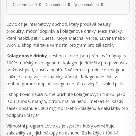
Celkem hlasů:
0
| Doporučeno:
0
| Nedoporučeno:
0
Lovio.cz je internetový obchod, který prodává beauty
produkty, módní doplňky a kolagenové drinky. Mezi značky,
které nabízí, patří Guess, Moya Matcha, Verde, Luvené nebo
Vuch. E-shop má také věrnostní program pro zákazníky.
Kolagenové drinky
z eshopu Lovio jsou prémiové nápoje s
100% mořským kolagenem. Kolagen je důležitý pro pevnost a
pružnost pleti, vlasů a nehtů. S věkem se produkce kolagenu
snižuje a objevují se známky stárnutí. Kolagenové drinky
mohou pomoci doplnit kolagen do těla a zlepšit vzhled pleti.
Eshop Lovio nabízí různé příchutě kolagenových drinků, jako
jsou jahoda, mango, citron, malina nebo limetka134. Každý
sáček obsahuje 5000 mg mořského kolagenu a další látky pro
podporu krásy34.
Věrnostní program Lovio.cz je systém, který odměňuje
zákazníky za jejich nákupy na eshopu. Za každých 100 Kč