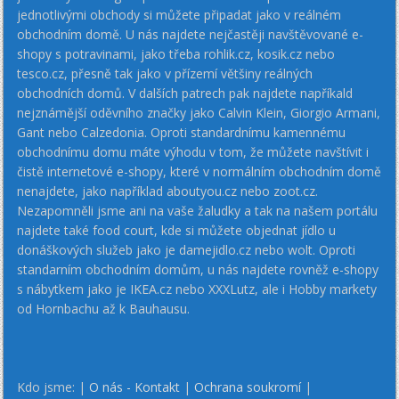
jednotlivými obchody si můžete připadat jako v reálném
obchodním domě. U nás najdete nejčastěji navštěvované e-
shopy s potravinami, jako třeba rohlik.cz, kosik.cz nebo
tesco.cz, přesně tak jako v přízemí většiny reálných
obchodních domů. V dalších patrech pak najdete napříkald
nejznámější oděvního značky jako Calvin Klein, Giorgio Armani,
Gant nebo Calzedonia. Oproti standardnímu kamennému
obchodnímu domu máte výhodu v tom, že můžete navštívit i
čistě internetové e-shopy, které v normálním obchodním domě
nenajdete, jako například aboutyou.cz nebo zoot.cz.
Nezapomněli jsme ani na vaše žaludky a tak na našem portálu
najdete také food court, kde si můžete objednat jídlo u
donáškových služeb jako je damejidlo.cz nebo wolt. Oproti
standarním obchodním domům, u nás najdete rovněž e-shopy
s nábytkem jako je IKEA.cz nebo XXXLutz, ale i Hobby markety
od Hornbachu až k Bauhausu.
Kdo jsme: |
O nás - Kontakt
|
Ochrana soukromí
|