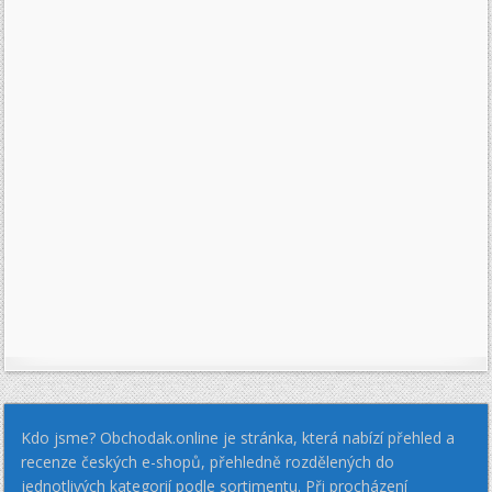
Kdo jsme? Obchodak.online je stránka, která nabízí přehled a
recenze českých e-shopů, přehledně rozdělených do
jednotlivých kategorií podle sortimentu. Při procházení