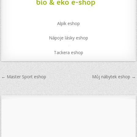
Alpík eshop
Nápoje lásky eshop
Tackera eshop
Navigace
← Master Sport eshop
Můj nábytek eshop →
pro
příspěvek