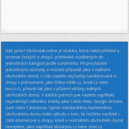
Kdo jsme? Obchodak.online je stránka, která nabízí přehled a
recenze českých e-shopů, přehledně rozdělených do
jednotlivých kategorií podle sortimentu. Při procházení
jednotlivými obchody si můžete připadat jako v reálném
obchodním domě. U nás najdete nejčastěji navštěvované e-
shopy s potravinami, jako třeba rohlik.cz, kosik.cz nebo
tesco.cz, přesně tak jako v přízemí většiny reálných
obchodních domů. V dalších patrech pak najdete napříkald
nejznámější oděvního značky jako Calvin Klein, Giorgio Armani,
Gant nebo Calzedonia. Oproti standardnímu kamennému
obchodnímu domu máte výhodu v tom, že můžete navštívit i
čistě internetové e-shopy, které v normálním obchodním domě
nenajdete, jako například aboutyou.cz nebo zoot.cz.