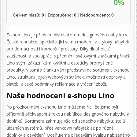
0%
Celkem hlasů:
0
| Doporučeno:
0
| Nedoporučeno:
0
E-shop Lino je předním distributorem designového nábytku v
České republice, specializující se na moderní a stylový nábytek
pro domácnosti i komerční prostory. Díky dlouholeté
zkušenosti a spolupráci s předními světovými značkami přináší
Lino svým zákazníkům kvalitní a esteticky promyšlené
produkty. V tomto článku vám představíme sortiment e-shopu
Lino, strukturu jejich webových stránek, možnosti dopravy a
plateb, a také podmínky reklamace a vrácení zboží.
Naše hodnocení e-shopu Lino
Po prozkoumání e-shopu Lino můžeme říci, že jsme byli
příjemně překvapeni širokou nabídkou designového nábytku a
doplňků. Sortiment zahrnuje vše od sedacího nábytku, stolů,
úložných systémů, přes venkovní nábytek až po různé
doplňky a osvětlení. Oceňujeme především kvalitu nabízeného