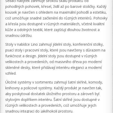
Sedací nábytek zahrnuje širokou škálu produktů od
pohodlných pohovek, křesel, židlí až po barové stoličky. Každý
kousek je navržen s ohledem na maximální pohodlí a estetiku,
což umožňuje snadné začlenění do různých interiérů. Pohovky
a křesla jsou dostupné v různých materiálech, včetně kvalitní
kůže a odolných textilií, které zajišťují dlouhou životnost a
snadnou údržbu.
Stoly v nabídce Lino zahrnují jídelní stoly, konferenční stolky,
psací stoly i pracovní stoly, které jsou navrženy s důrazem na
funkčnost a design. Jídelní stoly jsou dostupné v různých
velikostech a provedeních, od masivního dřeva po moderní
skleněné desky, které přidávají interiéru eleganci a moderní
vzhled.
Úložné systémy v sortimentu zahrnují šatní skříně, komody,
knihovny a policové systémy. Každý produkt je navržen tak,
aby poskytoval dostatek úložného prostoru a zároveň byl
stylovým doplňkem interiéru. Šatní skříně jsou dostupné v
různých velikostech a provedeních, což umožňuje jejich
snadnou integraci do jakéhokoli prostoru.