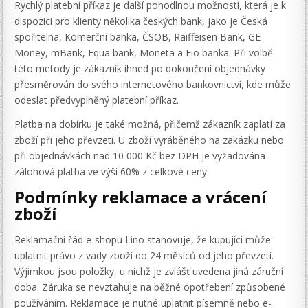
Rychlý platební příkaz je další pohodlnou možností, která je k
dispozici pro klienty několika českých bank, jako je Česká
spořitelna, Komerční banka, ČSOB, Raiffeisen Bank, GE
Money, mBank, Equa bank, Moneta a Fio banka. Při volbě
této metody je zákazník ihned po dokončení objednávky
přesměrován do svého internetového bankovnictví, kde může
odeslat předvyplněný platební příkaz.
Platba na dobírku je také možná, přičemž zákazník zaplatí za
zboží při jeho převzetí. U zboží vyráběného na zakázku nebo
při objednávkách nad 10 000 Kč bez DPH je vyžadována
zálohová platba ve výši 60% z celkové ceny.
Podmínky reklamace a vrácení
zboží
Reklamační řád e-shopu Lino stanovuje, že kupující může
uplatnit právo z vady zboží do 24 měsíců od jeho převzetí.
Výjimkou jsou položky, u nichž je zvlášť uvedena jiná záruční
doba. Záruka se nevztahuje na běžné opotřebení způsobené
používáním. Reklamace je nutné uplatnit písemně nebo e-