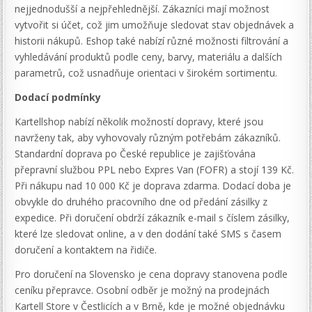
nejjednodušší a nejpřehlednější. Zákazníci mají možnost
vytvořit si účet, což jim umožňuje sledovat stav objednávek a
historii nákupů. Eshop také nabízí různé možnosti filtrování a
vyhledávání produktů podle ceny, barvy, materiálu a dalších
parametrů, což usnadňuje orientaci v širokém sortimentu.
Dodací podmínky
Kartellshop nabízí několik možností dopravy, které jsou
navrženy tak, aby vyhovovaly různým potřebám zákazníků.
Standardní doprava po České republice je zajišťována
přepravní službou PPL nebo Expres Van (FOFR) a stojí 139 Kč.
Při nákupu nad 10 000 Kč je doprava zdarma. Dodací doba je
obvykle do druhého pracovního dne od předání zásilky z
expedice. Při doručení obdrží zákazník e-mail s číslem zásilky,
které lze sledovat online, a v den dodání také SMS s časem
doručení a kontaktem na řidiče.
Pro doručení na Slovensko je cena dopravy stanovena podle
ceníku přepravce. Osobní odběr je možný na prodejnách
Kartell Store v Čestlicích a v Brně, kde je možné objednávku