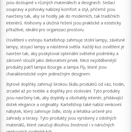
jsou dostupné v různých materiálech a designech. Sedací
soupravy a pohovky nabízejí komfort a styl, přičemž jsou
navrženy tak, aby se hodily jak do moderních, tak tradičních
interiérů. Knihovny a úložná řešení jsou praktické a esteticky
přitažlivé, ideální pro organizaci prostoru.
Osvětlení v eshopu Kartellshop zahrnuje stolní lampy, závěsné
lampy, stojací lampy a nástěnná světla. Každý kus osvětlení je
navržen tak, aby poskytoval optimální světelné podmínky a
zároveň sloužil jako dekorativní prvek. Mezi nejoblíbenější
produkty patří lampa Bourgie a lampa Fly, které jsou
charakteristické svým jedinečným designem.
Bytové doplňky zahrnují širokou škálu produktů od váz, hodin,
zrcadel až po textilie a doplňky pro stolování. Tyto produkty
jsou navrženy tak, aby doplnily a obohatily interiér, přidávající
dotek elegance a originality. Kartellshop také nabízí venkovní
nábytek, který zahrnuje židle, stoly a lehátka určené pro
zahrady a terasy. Tyto produkty jsou vyrobeny z odolných
materiálů, které zaručují dlouhou životnost i v náročných
venkovních podmínkách.