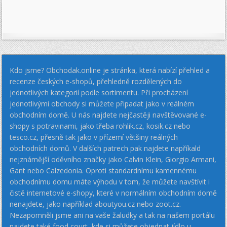
Kdo jsme? Obchodak.online je stránka, která nabízí přehled a
recenze českých e-shopů, přehledně rozdělených do
jednotlivých kategorií podle sortimentu. Při procházení
jednotlivými obchody si můžete připadat jako v reálném
obchodním domě. U nás najdete nejčastěji navštěvované e-
shopy s potravinami, jako třeba rohlik.cz, kosik.cz nebo
tesco.cz, přesně tak jako v přízemí většiny reálných
obchodních domů. V dalších patrech pak najdete napříkald
nejznámější oděvního značky jako Calvin Klein, Giorgio Armani,
Gant nebo Calzedonia. Oproti standardnímu kamennému
obchodnímu domu máte výhodu v tom, že můžete navštívit i
čistě internetové e-shopy, které v normálním obchodním domě
nenajdete, jako například aboutyou.cz nebo zoot.cz.
Nezapomněli jsme ani na vaše žaludky a tak na našem portálu
najdete také food court, kde si můžete objednat jídlo u