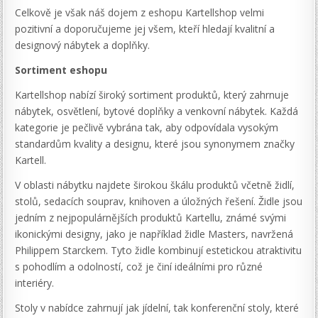
Celkově je však náš dojem z eshopu Kartellshop velmi
pozitivní a doporučujeme jej všem, kteří hledají kvalitní a
designový nábytek a doplňky.
Sortiment eshopu
Kartellshop nabízí široký sortiment produktů, který zahrnuje
nábytek, osvětlení, bytové doplňky a venkovní nábytek. Každá
kategorie je pečlivě vybrána tak, aby odpovídala vysokým
standardům kvality a designu, které jsou synonymem značky
Kartell.
V oblasti nábytku najdete širokou škálu produktů včetně židlí,
stolů, sedacích souprav, knihoven a úložných řešení. Židle jsou
jedním z nejpopulárnějších produktů Kartellu, známé svými
ikonickými designy, jako je například židle Masters, navržená
Philippem Starckem. Tyto židle kombinují estetickou atraktivitu
s pohodlím a odolností, což je činí ideálními pro různé
interiéry.
Stoly v nabídce zahrnují jak jídelní, tak konferenční stoly, které