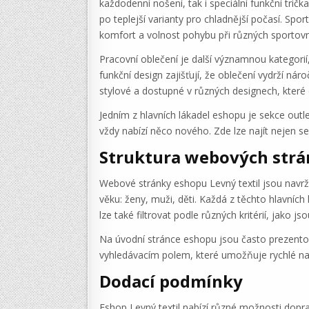
každodenní nošení, tak i speciální funkční trič
po teplejší varianty pro chladnější počasí. Spo
komfort a volnost pohybu při různých sportovní
Pracovní oblečení je další významnou kategorií
funkční design zajišťují, že oblečení vydrží ná
stylové a dostupné v různých designech, které d
Jedním z hlavních lákadel eshopu je sekce outl
vždy nabízí něco nového. Zde lze najít nejen s
Struktura webových str
Webové stránky eshopu Levný textil jsou navrže
věku: ženy, muži, děti. Každá z těchto hlavníc
lze také filtrovat podle různých kritérií, jako js
Na úvodní stránce eshopu jsou často prezentov
vyhledávacím polem, které umožňuje rychlé nal
Dodací podmínky
Eshop Levný textil nabízí různé možnosti dopr