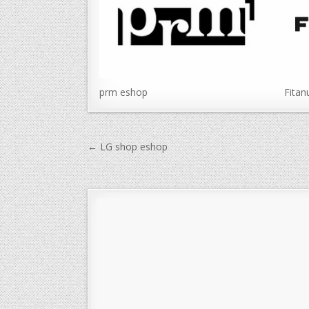
prm eshop
Fitan
Navigace
← LG shop eshop
pro
příspěvek