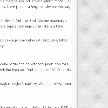
ech a materiálech, od lehkých letních modelů až
undy, které jsou navrženy tak, aby poskytovaly
profesionální prostředí. Odolné materiály a
y a čepice jsou nejen praktické, ale také
ato sekce je pravidelně aktualizována, takže
ry.
ledně rozděleno do kategorií podle pohlaví a
nkrétního typu oblečení nebo doplňků. Produkty
dajícím nejlepší nabídky. Web je také vybaven
bíhá prostřednictvím služeb Zásilkovna, DPD a