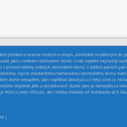
bízí přehled a recenze českých e-shopů, přehledně rozdělených do jed
padat jako v reálném obchodním domě. U nás najdete nejčastěji navš
jako v přízemí většiny reálných obchodních domů. V dalších patrech pa
 Calzedonia. Oproti standardnímu kamennému obchodnímu domu máte vý
dním domě nenajdete, jako například aboutyou.cz nebo zoot.cz. Neza
 můžete objednat jídlo u donáškových služeb jako je damejidlo.cz 
 je IKEA.cz nebo XXXLutz, ale i Hobby markety od Hornbachu až k Ba
mí
|