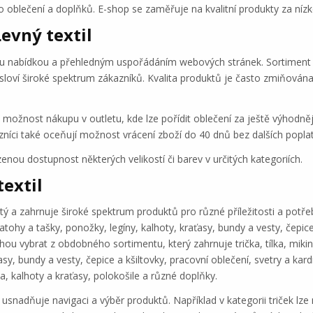
ho oblečení a doplňků. E-shop se zaměřuje na kvalitní produkty za nízk
evný textil
kou nabídkou a přehledným uspořádáním webových stránek. Sortiment 
 osloví široké spektrum zákazníků. Kvalita produktů je často zmiňován
možnost nákupu v outletu, kde lze pořídit oblečení za ještě výhodněj
níci také oceňují možnost vrácení zboží do 40 dnů bez dalších popla
ou dostupnost některých velikostí či barev v určitých kategoriích.
extil
ý a zahrnuje široké spektrum produktů pro různé příležitosti a potřeby
batohy a tašky, ponožky, legíny, kalhoty, kraťasy, bundy a vesty, čepice
ou vybrat z obdobného sortimentu, který zahrnuje trička, tílka, mikiny
asy, bundy a vesty, čepice a kšiltovky, pracovní oblečení, svetry a kar
a, kalhoty a kraťasy, polokošile a různé doplňky.
snadňuje navigaci a výběr produktů. Například v kategorii triček lze 