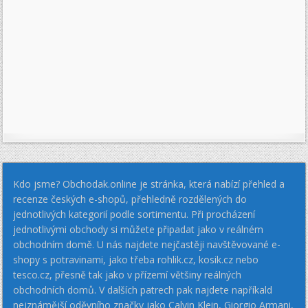
Kdo jsme? Obchodak.online je stránka, která nabízí přehled a
recenze českých e-shopů, přehledně rozdělených do
jednotlivých kategorií podle sortimentu. Při procházení
jednotlivými obchody si můžete připadat jako v reálném
obchodním domě. U nás najdete nejčastěji navštěvované e-
shopy s potravinami, jako třeba rohlik.cz, kosik.cz nebo
tesco.cz, přesně tak jako v přízemí většiny reálných
obchodních domů. V dalších patrech pak najdete napříkald
nejznámější oděvního značky jako Calvin Klein, Giorgio Armani,