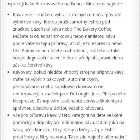
uspokojí každého kávového nadšence. Mezi nimi najdete:
Káva: zde si můžete vybrat z různých druhů a původů
výběrové kávy, kterou praží samotný eshop pod
značkou Lázeňská káva nebo The Bakery Coffee.
Můžete si objednat zrnkovou nebo namletou kávu
podle vašeho typu přípravy, ať už je to espresso nebo
filtr. Pokud se nemůžete rozhodnout, můžete si také
koupit degustační balení nebo si předplatit pravidelnou
zásilku čerstvé kávy.
Kávovary: pokud hledáte vhodný stroj na přípravu kávy,
máte na výběr z pákových, automatických,
překapávacích nebo kapslových kávovarů od
renomovaných značek jako DeLonghi, Jura, Philips nebo
Nespresso. Eshop vám také nabízí servis a školení pro
správnou obsluhu a údržbu vašeho kávovaru.
Vše pro přípravu kávy: v této kategorii najdete veškeré
pomůcky a doplňky pro dokonalou kávu. Od mlýnků na
kávu, přes konvice, filtry, šálky a lžičky, až po čistící
prostředky a filtry na vodu. Také zde najdete alternativní