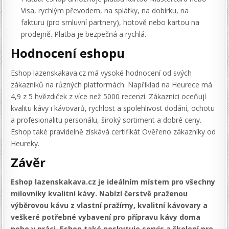
Visa, rychlým převodem, na splátky, na dobírku, na
fakturu (pro smluvní partnery), hotově nebo kartou na
prodejně. Platba je bezpečná a rychlá.
Hodnocení eshopu
Eshop lazenskakava.cz má vysoké hodnocení od svých
zákazníků na různých platformách. Například na Heurece má
4,9 z 5 hvězdiček z více než 5000 recenzí. Zákazníci oceňují
kvalitu kávy i kávovarů, rychlost a spolehlivost dodání, ochotu
a profesionalitu personálu, široký sortiment a dobré ceny.
Eshop také pravidelně získává certifikát Ověřeno zákazníky od
Heureky.
Závěr
Eshop lazenskakava.cz je ideálním místem pro všechny
milovníky kvalitní kávy. Nabízí čerstvě praženou
výběrovou kávu z vlastní pražírny, kvalitní kávovary a
veškeré potřebné vybavení pro přípravu kávy doma
nebo v práci. Eshop také poskytuje servis a školení pro