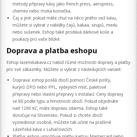
metody přípravy kávy jako french press, aeropress,
chemex nebo moka konvička.
Čaj a jiné: pokud máte chuť na něco jiného než kávu,
můžete si vybrat z nabídky čajů, kakaa, sirupů, medu
nebo sušenek. Eshop také prodává dárkové koše a
poukazy pro vaše blízké.
Doprava a platba eshopu
Eshop lazenskakava.cz nabízí různé možnosti dopravy a platby
pro své zákazníky. Můžete si vybrat z následujících variant:
Doprava: eshop posílá zboží pomocí České pošty,
kurýrů DPD nebo PPL, výdejních míst, paletové
přepravy nebo vlastní přepravy s instalací. Ceny dopravy
se liší podle typu a hmotnosti zboží. Pokud objednáte
nad 1290 Kč, máte dopravu zdarma. Eshop také
doručuje na Slovensko. Pokud si chcete zboží
vyzvednout osobně, můžete tak učinit na pražírně
Lázeňská káva v Luhačovicích.
Platba: eshop umožňuje platbu kartou Mastercard nebo