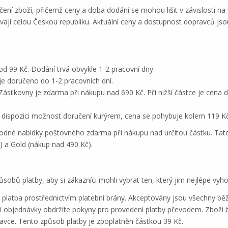
čení zboží, přičemž ceny a doba dodání se mohou lišit v závislosti n
ývají celou Českou republiku. Aktuální ceny a dostupnost dopravců j
d 99 Kč. Dodání trvá obvykle 1-2 pracovní dny.
je doručeno do 1-2 pracovních dní.
silkovny je zdarma při nákupu nad 690 Kč. Při nižší částce je cena d
 k dispozici možnost doručení kurýrem, cena se pohybuje kolem 119 Kč
ýhodné nabídky poštovného zdarma při nákupu nad určitou částku. Ta
) a Gold (nákup nad 490 Kč).
sobů platby, aby si zákazníci mohli vybrat ten, který jim nejlépe vyho
platba prostřednictvím platební brány. Akceptovány jsou všechny běžn
objednávky obdržíte pokyny pro provedení platby převodem. Zboží bu
ravce. Tento způsob platby je zpoplatněn částkou 39 Kč.