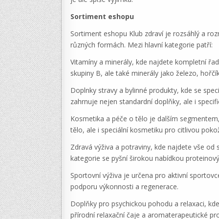
Sortiment eshopu
Sortiment eshopu Klub zdraví je rozsáhlý a r
různých formách. Mezi hlavní kategorie patří:
Vitamíny a minerály, kde najdete kompletní řa
skupiny B, ale také minerály jako železo, hořčí
Doplnky stravy a bylinné produkty, kde se speci
zahrnuje nejen standardní doplňky, ale i specif
Kosmetika a péče o tělo je dalším segmentem, k
tělo, ale i speciální kosmetiku pro citlivou pok
Zdravá výživa a potraviny, kde najdete vše od 
kategorie se pyšní širokou nabídkou proteinovýc
Sportovní výživa je určena pro aktivní sportov
podporu výkonnosti a regenerace.
Doplňky pro psychickou pohodu a relaxaci, kd
přírodní relaxační čaje a aromaterapeutické pr