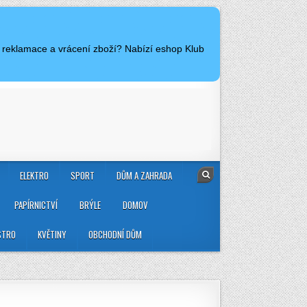
y reklamace a vrácení zboží? Nabízí eshop Klub
ELEKTRO
SPORT
DŮM A ZAHRADA
PAPÍRNICTVÍ
BRÝLE
DOMOV
STRO
KVĚTINY
OBCHODNÍ DŮM