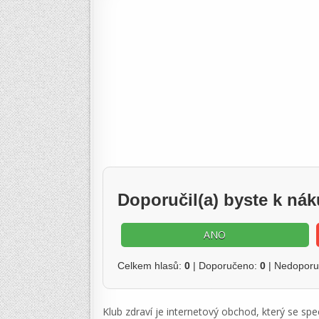
Doporučil(a) byste k ná
ANO
Celkem hlasů:
0
| Doporučeno:
0
| Nedopor
Klub zdraví je internetový obchod, který se sp