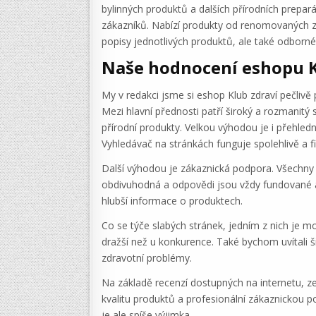
bylinných produktů a dalších přírodních prepar
zákazníků. Nabízí produkty od renomovaných zn
popisy jednotlivých produktů, ale také odborné
Naše hodnocení eshopu K
My v redakci jsme si eshop Klub zdraví pečlivě 
Mezi hlavní přednosti patří široký a rozmanitý
přírodní produkty. Velkou výhodou je i přehled
Vyhledávač na stránkách funguje spolehlivě a f
Další výhodou je zákaznická podpora. Všechny 
obdivuhodná a odpovědi jsou vždy fundované a 
hlubší informace o produktech.
Co se týče slabých stránek, jedním z nich je m
dražší než u konkurence. Také bychom uvítali š
zdravotní problémy.
Na základě recenzí dostupných na internetu, z
kvalitu produktů a profesionální zákaznickou 
je ale spíše výjimka.