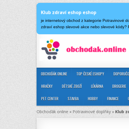
Klub zdraví eshop eshop
je internetový obchod z kategorie Potravinové 
zdraví eshop slevové akce nebo slevové kódy? 
OBCHOĎÁK ONLINE
TOP ČESKÉ ESHOPY
DOPORUČO
HRAČKY
DĚTSKÉ ZBOŽÍ
LÉKÁRNA
DROGERIE
PET CENTER
STAVBA
HOBBY
FINANCE
Obchoďák online
»
Potravinové doplňky
»
Klub z