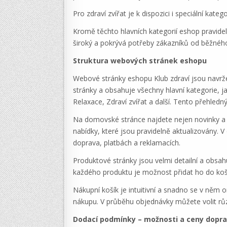
Pro zdraví zvířat je k dispozici i speciální kat
Kromě těchto hlavních kategorií eshop pravidel
široký a pokrývá potřeby zákazníků od běžného
Struktura webových stránek eshopu
Webové stránky eshopu Klub zdraví jsou navržen
stránky a obsahuje všechny hlavní kategorie, j
Relaxace, Zdraví zvířat a další. Tento přehled
Na domovské stránce najdete nejen novinky a ak
nabídky, které jsou pravidelně aktualizovány. V
doprava, platbách a reklamacích.
Produktové stránky jsou velmi detailní a obsah
každého produktu je možnost přidat ho do koší
Nákupní košík je intuitivní a snadno se v něm 
nákupu. V průběhu objednávky můžete volit rů
Dodací podmínky – možnosti a ceny dopr