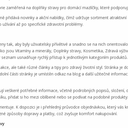
egorie zaměřená na doplňky stravy pro domácí mazlíčky, které podporují j
ně přidává novinky a akční nabídky, čímž udržuje sortiment atraktivní 
 užívání až po specifické zdravotní problémy.
y tak, aby byly uživatelsky přívětivé a snadno se na nich orientovalo
ako jsou Vitamíny a minerály, Doplnky stravy, Kosmetika, Zdravá výži
ný seznam usnadňuje rychlý přístup k jednotlivým kategoriím produktů.
ce, ale také různé články a tipy pro zdravý životní styl. Stránka je 
 dolní části stránky je umístěn odkaz na blog a další užitečné informa
ují veškeré potřebné informace, včetně podrobných popisů, složení, d
ku, přidat si ho mezi oblíbené nebo se podívat na podobné produkty
orientuje. K dispozici je i přehledný průvodce objednávkou, který vá
zné způsoby dopravy a platby, což zvyšuje komfort nakupování.
avy