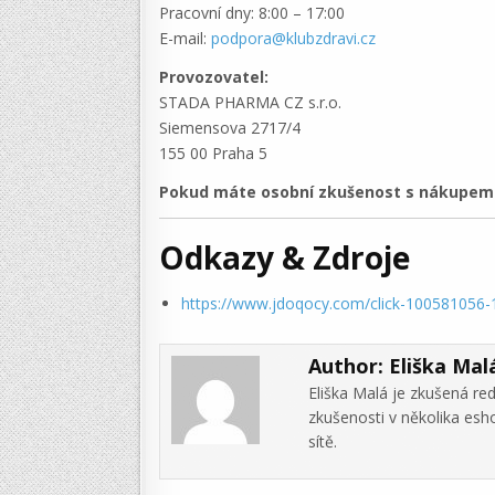
Pracovní dny: 8:00 – 17:00
E-mail:
podpora@klubzdravi.cz
Provozovatel:
STADA PHARMA CZ s.r.o.
Siemensova 2717/4
155 00 Praha 5
Pokud máte osobní zkušenost s nákupem v
Odkazy & Zdroje
https://www.jdoqocy.com/click-100581056
Author:
Eliška Mal
Eliška Malá je zkušená re
zkušenosti v několika es
sítě.