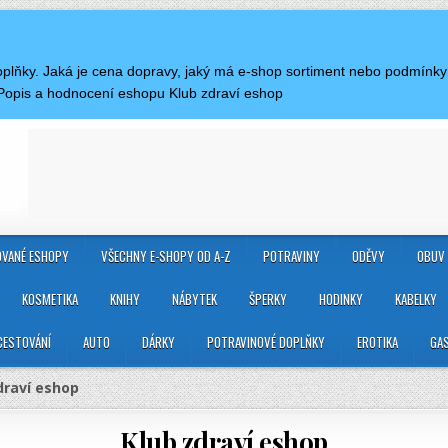
doplňky. Jaká je cena dopravy, jaký má e-shop sortiment nebo podmínk
Popis a hodnocení eshopu Klub zdraví eshop
VANÉ ESHOPY
VŠECHNY E-SHOPY OD A-Z
POTRAVINY
ODĚVY
OBUV
KOSMETIKA
KNIHY
NÁBYTEK
ŠPERKY
HODINKY
KABELKY
CESTOVÁNÍ
AUTO
DÁRKY
POTRAVINOVÉ DOPLŇKY
EROTIKA
GA
draví eshop
Klub zdraví eshop