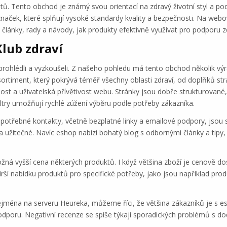
átů. Tento obchod je známý svou orientací na zdravý životní styl a po
aček, které splňují vysoké standardy kvality a bezpečnosti. Na webo
 články, rady a návody, jak produkty efektivně využívat pro podporu zd
lub zdraví
prohlédli a vyzkoušeli. Z našeho pohledu má tento obchod několik výraz
 sortiment, který pokrývá téměř všechny oblasti zdraví, od doplňků st
nost a uživatelská přívětivost webu. Stránky jsou dobře strukturované
iltry umožňují rychlé zúžení výběru podle potřeby zákazníka.
potřebné kontakty, včetně bezplatné linky a emailové podpory, jsou 
užitečné. Navíc eshop nabízí bohatý blog s odbornými články a tipy, 
ožná vyšší cena některých produktů. I když většina zboží je cenově do
irší nabídku produktů pro specifické potřeby, jako jsou například pro
ejména na serveru Heureka, můžeme říci, že většina zákazníků je s e
podporu. Negativní recenze se spíše týkají sporadických problémů s d