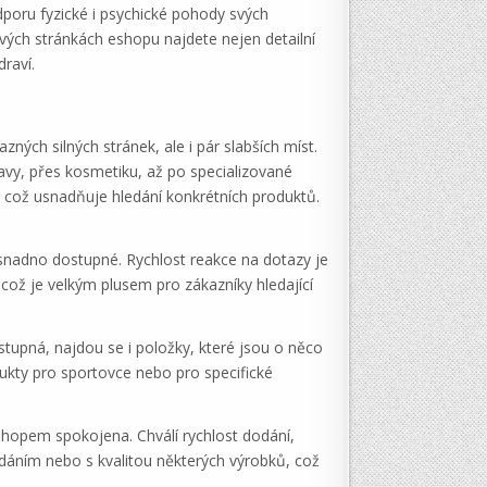
dporu fyzické i psychické pohody svých
vých stránkách eshopu najdete nejen detailní
raví.
ných silných stránek, ale i pár slabších míst.
ravy, přes kosmetiku, až po specializované
, což usnadňuje hledání konkrétních produktů.
snadno dostupné. Rychlost reakce na dotazy je
což je velkým plusem pro zákazníky hledající
stupná, najdou se i položky, které jsou o něco
dukty pro sportovce nebo pro specifické
shopem spokojena. Chválí rychlost dodání,
odáním nebo s kvalitou některých výrobků, což