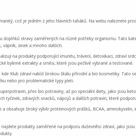
ozmanitý, což je jedním z jeho hlavních taháků. Na webu naleznete p
du doplňků stravy zaměřených na různé potřeby organismu. Tato katego
k, vápník, zinek a mnoho dalších.
alizují na produkty podporující imunitu, trávení, detoxikaci, zdraví sr
ické bylinné extrakty a směsi, které jsou pečlivě vybrané a testované.
de Klub zdraví nabízí širokou škálu přírodní a bio kosmetiky. Tato se
ožku nebo pro problematické typy pleti.
superpotravin, přes bio potraviny, až po speciální diety, jako jsou ke
h tyčinek, zdravých snacků, nápojů a dalších potravin, které podporují
ce a obsahuje široký výběr proteinových prášků, BCAA, aminokyselin, 
e najdete produkty zaměřené na podporu duševního zdraví, jako jsou
odukty.