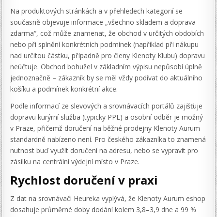
Na produktových stránkách a v přehledech kategorií se
současně objevuje informace „všechno skladem a doprava
zdarma“, což může znamenat, že obchod v určitých obdobích
nebo při splnění konkrétních podmínek (například při nákupu
nad určitou částku, případně pro členy Klenoty Klubu) dopravu
neúčtuje. Obchod bohužel v základním výpisu nepůsobí úplně
jednoznačně – zákazník by se měl vždy podívat do aktuálního
košíku a podmínek konkrétní akce.
Podle informací ze slevových a srovnávacích portálů zajišťuje
dopravu kurýrní služba (typicky PPL) a osobní odběr je možný
v Praze, přičemž doručení na běžné prodejny Klenoty Aurum
standardně nabízeno není. Pro českého zákazníka to znamená
nutnost buď využít doručení na adresu, nebo se vypravit pro
zásilku na centrální výdejní místo v Praze.
Rychlost doručení v praxi
Z dat na srovnávači Heureka vyplývá, že Klenoty Aurum eshop
dosahuje průměrné doby dodání kolem 3,8–3,9 dne a 99 %