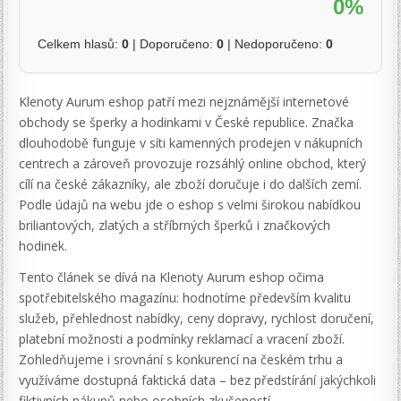
0%
Celkem hlasů:
0
| Doporučeno:
0
| Nedoporučeno:
0
Klenoty Aurum eshop patří mezi nejznámější internetové
obchody se šperky a hodinkami v České republice. Značka
dlouhodobě funguje v síti kamenných prodejen v nákupních
centrech a zároveň provozuje rozsáhlý online obchod, který
cílí na české zákazníky, ale zboží doručuje i do dalších zemí.
Podle údajů na webu jde o eshop s velmi širokou nabídkou
briliantových, zlatých a stříbrných šperků i značkových
hodinek.
Tento článek se dívá na Klenoty Aurum eshop očima
spotřebitelského magazínu: hodnotíme především kvalitu
služeb, přehlednost nabídky, ceny dopravy, rychlost doručení,
platební možnosti a podmínky reklamací a vracení zboží.
Zohledňujeme i srovnání s konkurencí na českém trhu a
využíváme dostupná faktická data – bez předstírání jakýchkoli
fiktivních nákupů nebo osobních zkušeností.