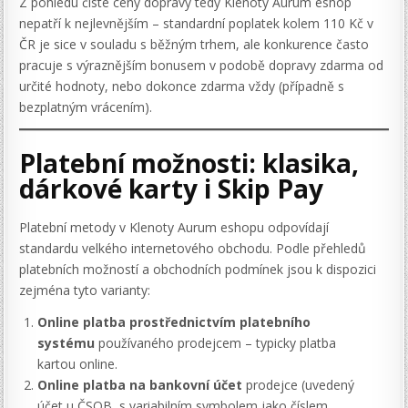
Z pohledu čisté ceny dopravy tedy Klenoty Aurum eshop
nepatří k nejlevnějším – standardní poplatek kolem 110 Kč v
ČR je sice v souladu s běžným trhem, ale konkurence často
pracuje s výraznějším bonusem v podobě dopravy zdarma od
určité hodnoty, nebo dokonce zdarma vždy (případně s
bezplatným vrácením).
Platební možnosti: klasika,
dárkové karty i Skip Pay
Platební metody v Klenoty Aurum eshopu odpovídají
standardu velkého internetového obchodu. Podle přehledů
platebních možností a obchodních podmínek jsou k dispozici
zejména tyto varianty:
Online platba prostřednictvím platebního
systému
používaného prodejcem – typicky platba
kartou online.
Online platba na bankovní účet
prodejce (uvedený
účet u ČSOB, s variabilním symbolem jako číslem