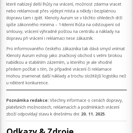
které nabízejí delší lhůty na vrácení, možnost zdarma vracet
nebo reklamovat přes výdejní místa a někdy i bezplatnou
dopravu tam i zpět. Klenoty Aurum se v těchto ohledech drží
spíše zákonného minima – 14denní lhůta na odstoupení od
smlouvy, vrácení výhradně poštou na centrálu a náklady na
dopravu při vrácení i reklamaci nese zákazník.
Pro informovaného českého zákazníka tak dává smysl vnímat
Klenoty Aurum eshop jako značkový obchod s velmi širokou
nabídkou a stabilním zázemím, u kterého je ale vhodné
předem počítat s tím, že případné vrácení či reklamace
mohou znamenat další náklady a trochu složitější logistiku než
u některé konkurence.
Poznámka redakce:
Všechny informace o cenách dopravy,
platebních možnostech, reklamacích a podmínkách vrácení
zboží odpovídají stavu k dnešnímu dni:
20. 11. 2025
.
Odkazy & Zdroje