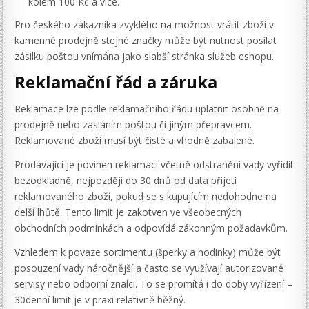
kolem 100 Kč a více.
Pro českého zákazníka zvyklého na možnost vrátit zboží v
kamenné prodejně stejné značky může být nutnost posílat
zásilku poštou vnímána jako slabší stránka služeb eshopu.
Reklamační řád a záruka
Reklamace lze podle reklamačního řádu uplatnit osobně na
prodejně nebo zasláním poštou či jiným přepravcem.
Reklamované zboží musí být čisté a vhodně zabalené.
Prodávající je povinen reklamaci včetně odstranění vady vyřídit
bezodkladně, nejpozději do 30 dnů od data přijetí
reklamovaného zboží, pokud se s kupujícím nedohodne na
delší lhůtě. Tento limit je zakotven ve všeobecných
obchodních podmínkách a odpovídá zákonným požadavkům.
Vzhledem k povaze sortimentu (šperky a hodinky) může být
posouzení vady náročnější a často se využívají autorizované
servisy nebo odborní znalci. To se promítá i do doby vyřízení –
30denní limit je v praxi relativně běžný.