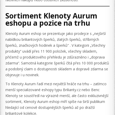
Sortiment Klenoty Aurum
eshopu a pozice na trhu
Klenoty Aurum eshop se prezentuje jako prodejce s „nejširší
nabídkou briliantových šperků, zlatých šperků, stříbrných
šperků, značkových hodinek a šperků“ . V kategorii „Všechny
produkty“ uvádí přes 11 900 položek, všechny skladem,
přičemž u produktového přehledu je zdůrazněno i „doprava
zdarma“. Samotná kategorie šperků čítá přes 10 000 produktů
a podobný claim o dostupnosti skladem a dopravě zdarma se
objevuje i u novinek.
To Klenoty Aurum řadí mezi největší hráče na trhu – zatímco
menší specializované eshopy typu Brilianty.cz nebo Benc
Klenoty se soustředí na výrazně menší, ale často exkluzivnější
sortiment, Klenoty Aurum eshop míří spíše na širší publikum
hledající od cenově dostupnějších šperků až po dražší
briliantové kolekce.