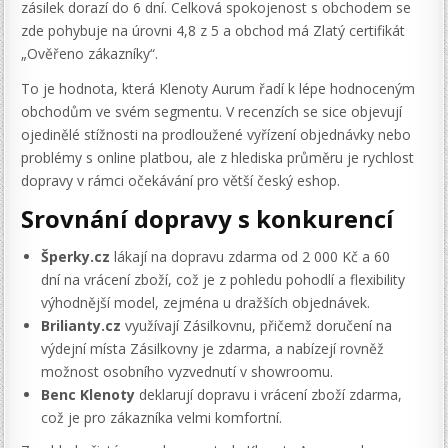
zásilek dorazí do 6 dní. Celková spokojenost s obchodem se
zde pohybuje na úrovni 4,8 z 5 a obchod má Zlatý certifikát
„Ověřeno zákazníky“.
To je hodnota, která Klenoty Aurum řadí k lépe hodnoceným
obchodům ve svém segmentu. V recenzích se sice objevují
ojedinělé stížnosti na prodloužené vyřízení objednávky nebo
problémy s online platbou, ale z hlediska průměru je rychlost
dopravy v rámci očekávání pro větší český eshop.
Srovnání dopravy s konkurencí
Šperky.cz
lákají na dopravu zdarma od 2 000 Kč a 60
dní na vrácení zboží, což je z pohledu pohodlí a flexibility
výhodnější model, zejména u dražších objednávek.
Brilianty.cz
využívají Zásilkovnu, přičemž doručení na
výdejní místa Zásilkovny je zdarma, a nabízejí rovněž
možnost osobního vyzvednutí v showroomu.
Benc Klenoty
deklarují dopravu i vrácení zboží zdarma,
což je pro zákazníka velmi komfortní.