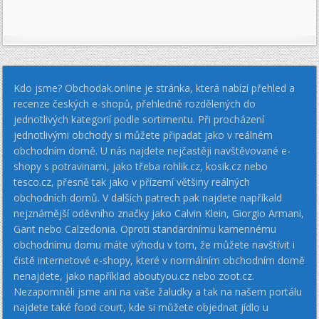
Kdo jsme? Obchodak.online je stránka, která nabízí přehled a
recenze českých e-shopů, přehledně rozdělených do
jednotlivých kategorií podle sortimentu. Při procházení
jednotlivými obchody si můžete připadat jako v reálném
obchodním domě. U nás najdete nejčastěji navštěvované e-
shopy s potravinami, jako třeba rohlik.cz, kosik.cz nebo
tesco.cz, přesně tak jako v přízemí většiny reálných
obchodních domů. V dalších patrech pak najdete napříkald
nejznámější oděvního značky jako Calvin Klein, Giorgio Armani,
Gant nebo Calzedonia. Oproti standardnímu kamennému
obchodnímu domu máte výhodu v tom, že můžete navštívit i
čistě internetové e-shopy, které v normálním obchodním domě
nenajdete, jako například aboutyou.cz nebo zoot.cz.
Nezapomněli jsme ani na vaše žaludky a tak na našem portálu
najdete také food court, kde si můžete objednat jídlo u