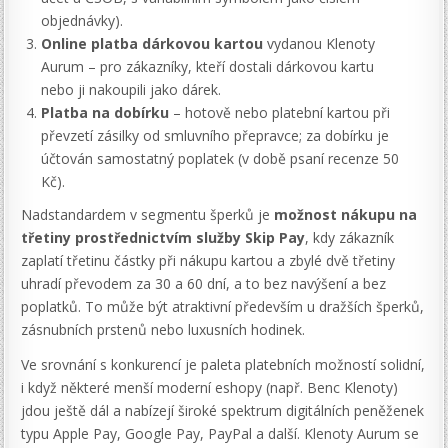
objednávky).
Online platba dárkovou kartou
vydanou Klenoty
Aurum – pro zákazníky, kteří dostali dárkovou kartu
nebo ji nakoupili jako dárek.
Platba na dobírku
– hotově nebo platební kartou při
převzetí zásilky od smluvního přepravce; za dobírku je
účtován samostatný poplatek (v době psaní recenze 50
Kč).
Nadstandardem v segmentu šperků je
možnost nákupu na
třetiny prostřednictvím služby Skip Pay
, kdy zákazník
zaplatí třetinu částky při nákupu kartou a zbylé dvě třetiny
uhradí převodem za 30 a 60 dní, a to bez navýšení a bez
poplatků. To může být atraktivní především u dražších šperků,
zásnubních prstenů nebo luxusních hodinek.
Ve srovnání s konkurencí je paleta platebních možností solidní,
i když některé menší moderní eshopy (např. Benc Klenoty)
jdou ještě dál a nabízejí široké spektrum digitálních peněženek
typu Apple Pay, Google Pay, PayPal a další. Klenoty Aurum se