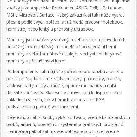
Notebooky tvoří další důležitou část sortimentu, kde najdeme
značky jako Apple MacBook, Acer, ASUS, Dell, HP, Lenovo,
MSI a Microsoft Surface. Každý zákazník si tak může vybrat
přesně podle svých potřeb, ať už hledá pracovní notebook,
herní stroj nebo lehký a přenosný ultrabook.
Monitory jsou nabízeny v různých velikostech a provedeních,
od běžných kancelářských modelů až po speciální herní
monitory a velkoformátové displeje. Nechybí ani dotykové
monitory a příslušenství k nim.
PC komponenty zahrnují vše potřebné pro stavbu a údržbu
počítače. Najdeme zde základní desky, procesory, paměti,
zvukové karty, disky a řadiče, optické mechaniky a další
důležité součástky. Klávesnice a myši jsou k dispozici jak v
základních verzích, tak v herních variantách s RGB
podsvícením a pokročilými funkcemi.
Dále eshop nabízí široký výběr softwaru, včetně kancelářských
balíků, antivirů, operačních systémů a grafických programů.
Herní zóna pak obsahuje vše potřebné pro hráče, včetně