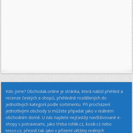
Kdo jsme? Obchodak.online je stránka, která nabízí přehled a
recenze českých e-shopů, přehledně rozdělených do
jednotlivých kategorií podle sortimentu. Při procházení
jednotlivými obchody si můžete připadat jako v reálném
obchodním domě. U nás najdete nejčastěji navštěvované e-
shopy s potravinami, jako třeba rohlik.cz, kosik.cz nebo
tesco.cz, přesně tak jako v přízemí většiny reálných