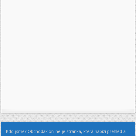
Kdo jsme? Obchodak.online je stránka, která nabízí přehled a