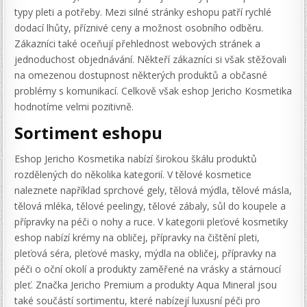
typy pleti a potřeby. Mezi silné stránky eshopu patří rychlé
dodací lhůty, příznivé ceny a možnost osobního odběru.
Zákazníci také oceňují přehlednost webových stránek a
jednoduchost objednávání. Někteří zákazníci si však stěžovali
na omezenou dostupnost některých produktů a občasné
problémy s komunikací. Celkově však eshop Jericho Kosmetika
hodnotíme velmi pozitivně.
Sortiment eshopu
Eshop Jericho Kosmetika nabízí širokou škálu produktů
rozdělených do několika kategorií. V tělové kosmetice
naleznete například sprchové gely, tělová mýdla, tělové másla,
tělová mléka, tělové peelingy, tělové zábaly, sůl do koupele a
přípravky na péči o nohy a ruce. V kategorii pleťové kosmetiky
eshop nabízí krémy na obličej, přípravky na čištění pleti,
pleťová séra, pleťové masky, mýdla na obličej, přípravky na
péči o oční okolí a produkty zaměřené na vrásky a stárnoucí
pleť. Značka Jericho Premium a produkty Aqua Mineral jsou
také součástí sortimentu, které nabízejí luxusní péči pro