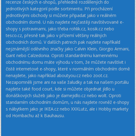
recenze českých e-shopů, přehledně rozdělených do
jednotlivých kategorií podle sortimentu. Při procházení
jednotlivými obchody si můžete připadat jako v reálném
obchodním domě. U nás najdete nejčastěji navštěvované e-
shopy s potravinami, jako třeba rohlik.cz, kosik.cz nebo
tesco.cz, přesně tak jako v přízemí většiny reálných
obchodních domů. V dalších patrech pak najdete napříkald
nejznámější oděvního značky jako Calvin Klein, Giorgio Armani,
Gant nebo Calzedonia. Oproti standardnímu kamennému
obchodnímu domu máte výhodu v tom, že můžete navštívit i
čistě internetové e-shopy, které v normálním obchodním domě
nenajdete, jako například aboutyou.cz nebo zoot.cz.
Nezapomněli jsme ani na vaše žaludky a tak na našem portálu
najdete také food court, kde si můžete objednat jídlo u
donáškových služeb jako je damejidlo.cz nebo wolt. Oproti
standarním obchodním domům, u nás najdete rovněž e-shopy
s nábytkem jako je IKEA.cz nebo XXXLutz, ale i Hobby markety
od Hornbachu až k Bauhausu.