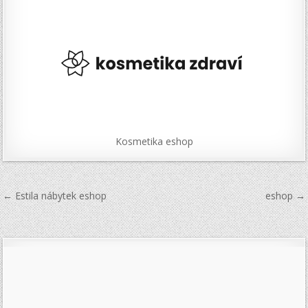
Kosmetika eshop
Navigace
← Estila nábytek eshop
eshop →
pro
příspěvek