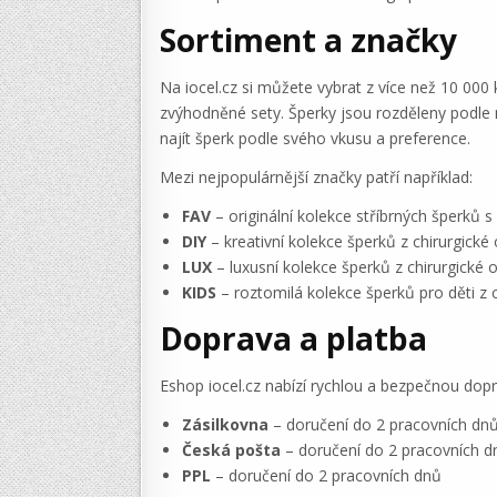
Sortiment a značky
Na iocel.cz si můžete vybrat z více než 10 000
zvýhodněné sety. Šperky jsou rozděleny podle ma
najít šperk podle svého vkusu a preference.
Mezi nejpopulárnější značky patří například:
FAV
– originální kolekce stříbrných šperků 
DIY
– kreativní kolekce šperků z chirurgické
LUX
– luxusní kolekce šperků z chirurgické oc
KIDS
– roztomilá kolekce šperků pro děti z c
Doprava a platba
Eshop iocel.cz nabízí rychlou a bezpečnou dopr
Zásilkovna
– doručení do 2 pracovních dn
Česká pošta
– doručení do 2 pracovních d
PPL
– doručení do 2 pracovních dnů