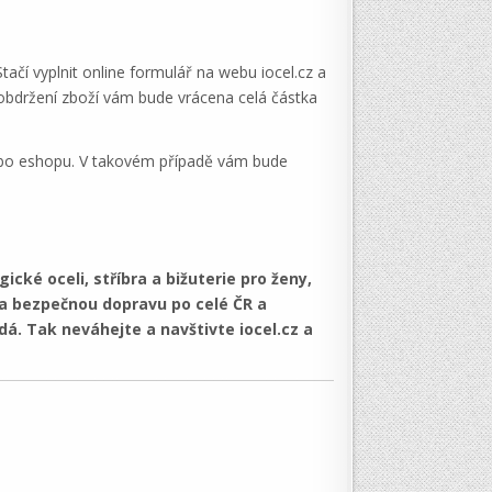
ačí vyplnit online formulář na webu iocel.cz a
 obdržení zboží vám bude vrácena celá částka
 nebo eshopu. V takovém případě vám bude
ické oceli, stříbra a bižuterie pro ženy,
u a bezpečnou dopravu po celé ČR a
á. Tak neváhejte a navštivte iocel.cz a