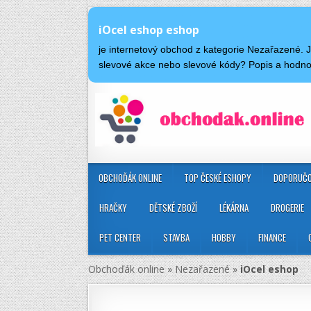
iOcel eshop eshop
je internetový obchod z kategorie Nezařazené. 
slevové akce nebo slevové kódy? Popis a hodn
OBCHOĎÁK ONLINE
TOP ČESKÉ ESHOPY
DOPORUČO
HRAČKY
DĚTSKÉ ZBOŽÍ
LÉKÁRNA
DROGERIE
PET CENTER
STAVBA
HOBBY
FINANCE
Obchoďák online
»
Nezařazené
»
iOcel eshop