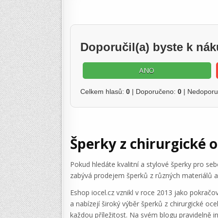
Doporučil(a) byste k ná
ANO
Celkem hlasů:
0
| Doporučeno:
0
| Nedopor
Šperky z chirurgické oc
Pokud hledáte kvalitní a stylové šperky pro se
zabývá prodejem šperků z různých materiálů a 
Eshop iocel.cz vznikl v roce 2013 jako pokračov
a nabízejí široký výběr šperků z chirurgické ocel
každou příležitost. Na svém blogu pravidelně i