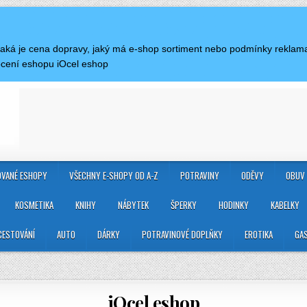
Jaká je cena dopravy, jaký má e-shop sortiment nebo podmínky reklam
ocení eshopu iOcel eshop
VANÉ ESHOPY
VŠECHNY E-SHOPY OD A-Z
POTRAVINY
ODĚVY
OBUV
KOSMETIKA
KNIHY
NÁBYTEK
ŠPERKY
HODINKY
KABELKY
CESTOVÁNÍ
AUTO
DÁRKY
POTRAVINOVÉ DOPLŇKY
EROTIKA
GA
iOcel eshop