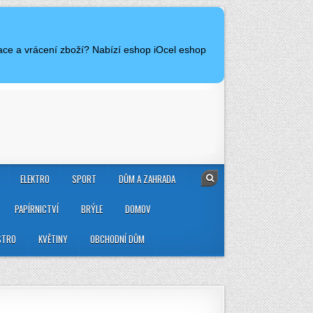
ace a vrácení zboží? Nabízí eshop iOcel eshop
ELEKTRO
SPORT
DŮM A ZAHRADA
PAPÍRNICTVÍ
BRÝLE
DOMOV
STRO
KVĚTINY
OBCHODNÍ DŮM