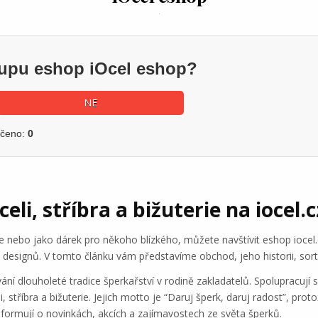
kupu eshop iOcel eshop?
NE
učeno:
0
eli, stříbra a bižuterie na iocel.c
be nebo jako dárek pro někoho blízkého, můžete navštívit eshop iocel.
designů. V tomto článku vám představíme obchod, jeho historii, sorti
ání dlouholeté tradice šperkařství v rodině zakladatelů. Spolupracují s
i, stříbra a bižuterie. Jejich motto je “Daruj šperk, daruj radost”, pro
nformují o novinkách, akcích a zajímavostech ze světa šperků.