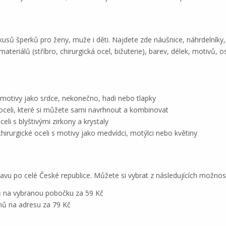
 kusů šperků pro ženy, muže i děti. Najdete zde náušnice, náhrdelníky
teriálů (stříbro, chirurgická ocel, bižuterie), barev, délek, motivů, o
s motivy jako srdce, nekonečno, hadi nebo tlapky
 oceli, které si můžete sami navrhnout a kombinovat
eli s blyštivými zirkony a krystaly
hirurgické oceli s motivy jako medvídci, motýlci nebo květiny
avu po celé České republice. Můžete si vybrat z následujících možnost
ů na vybranou pobočku za 59 Kč
nů na adresu za 79 Kč