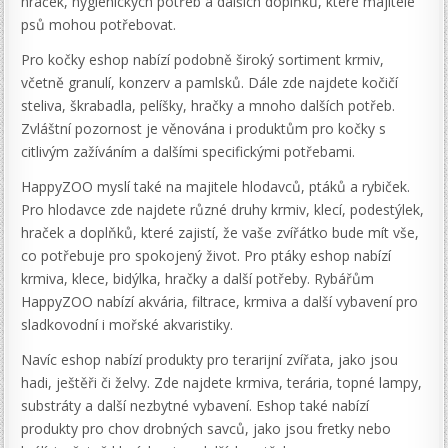
hraček, hygienických potřeb a dalších doplňků, které majitelé
psů mohou potřebovat.
Pro kočky eshop nabízí podobně široký sortiment krmiv,
včetně granulí, konzerv a pamlsků. Dále zde najdete kočičí
steliva, škrabadla, pelíšky, hračky a mnoho dalších potřeb.
Zvláštní pozornost je věnována i produktům pro kočky s
citlivým zažíváním a dalšími specifickými potřebami.
HappyZOO myslí také na majitele hlodavců, ptáků a rybiček.
Pro hlodavce zde najdete různé druhy krmiv, klecí, podestýlek,
hraček a doplňků, které zajistí, že vaše zvířátko bude mít vše,
co potřebuje pro spokojený život. Pro ptáky eshop nabízí
krmiva, klece, bidýlka, hračky a další potřeby. Rybářům
HappyZOO nabízí akvária, filtrace, krmiva a další vybavení pro
sladkovodní i mořské akvaristiky.
Navíc eshop nabízí produkty pro terarijní zvířata, jako jsou
hadi, ještěři či želvy. Zde najdete krmiva, terária, topné lampy,
substráty a další nezbytné vybavení. Eshop také nabízí
produkty pro chov drobných savců, jako jsou fretky nebo