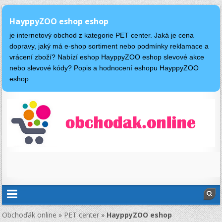
HayppyZOO eshop eshop
je internetový obchod z kategorie PET center. Jaká je cena
dopravy, jaký má e-shop sortiment nebo podmínky reklamace a
vrácení zboží? Nabízí eshop HayppyZOO eshop slevové akce
nebo slevové kódy? Popis a hodnocení eshopu HayppyZOO
eshop
Obchoďák online
»
PET center
»
HayppyZOO eshop