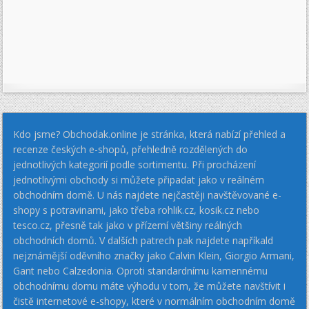
Kdo jsme? Obchodak.online je stránka, která nabízí přehled a
recenze českých e-shopů, přehledně rozdělených do
jednotlivých kategorií podle sortimentu. Při procházení
jednotlivými obchody si můžete připadat jako v reálném
obchodním domě. U nás najdete nejčastěji navštěvované e-
shopy s potravinami, jako třeba rohlik.cz, kosik.cz nebo
tesco.cz, přesně tak jako v přízemí většiny reálných
obchodních domů. V dalších patrech pak najdete napříkald
nejznámější oděvního značky jako Calvin Klein, Giorgio Armani,
Gant nebo Calzedonia. Oproti standardnímu kamennému
obchodnímu domu máte výhodu v tom, že můžete navštívit i
čistě internetové e-shopy, které v normálním obchodním domě