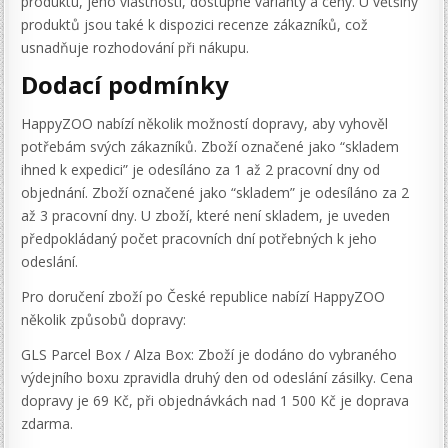
produktu, jeho vlastnosti, dostupné varianty a ceny. U většiny
produktů jsou také k dispozici recenze zákazníků, což
usnadňuje rozhodování při nákupu.
Dodací podmínky
HappyZOO nabízí několik možností dopravy, aby vyhověl
potřebám svých zákazníků. Zboží označené jako “skladem
ihned k expedici” je odesíláno za 1 až 2 pracovní dny od
objednání. Zboží označené jako “skladem” je odesíláno za 2
až 3 pracovní dny. U zboží, které není skladem, je uveden
předpokládaný počet pracovních dní potřebných k jeho
odeslání.
Pro doručení zboží po České republice nabízí HappyZOO
několik způsobů dopravy:
GLS Parcel Box / Alza Box: Zboží je dodáno do vybraného
výdejního boxu zpravidla druhý den od odeslání zásilky. Cena
dopravy je 69 Kč, při objednávkách nad 1 500 Kč je doprava
zdarma.