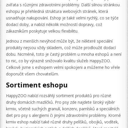
zvířata s různými zdravotními problémy. Další silnou stránkou
eshopu je přehledná struktura webových stránek, která
usnadňuje nakupování. Eshop je také velmi rychlý, co se týče
dodací doby, a nabízí několik možností dopravy, což
zákazníkům poskytuje velkou flexibilitu.
Jednou z menších nevýhod může být, že některé speciální
produkty nejsou vždy skladem, což může prodloužit dodací
dobu. Nicméně, toto je častý problém u mnoha eshopů a není
to nic, co by výrazně snižovalo kvalitu služeb HappyZOO.
Celkově jsme s eshopem velmi spokojeni a můžeme ho vřele
doporučit všem chovatelům.
Sortiment eshopu
HappyZOO nabízí rozsáhlý sortiment produktů pro různé
druhy domácích mazlíčků. Pro psy zde najdete široký výběr
krmiv, včetně suchých granulí, konzerv, pamlsků a speciálních
diet pro psy s alergiemi či jinými zdravotními problémy. Kromě
krmiv eshop nabízí také různé druhy pelíšků, obojků, vodítek,