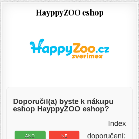
HayppyZOO eshop
Doporučil(a) byste k nákupu
eshop HayppyZOO eshop?
Index
doporučení:
ANO
NE