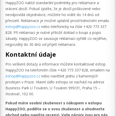
HappyZOO nabízí standardní podmínky pro reklamace a
vrácení zboží. Pokud zjistíte, že je zboží poškozené nebo
neodpovídá objednávce, můžete ho vrátit do 14 dnů od
převzetí. Reklamace je možné uplatnit prostřednictvím emailu
eshop@happyzoo.cz
nebo telefonicky na čísle +420 773 337
828. Při reklamaci je nutné přiložit doklad o koupi a popis
závady. HappyZOO se zavazuje reklamaci vyřídit co nejdříve,
nejpozději do 30 dnů od přijetí reklamace.
Kontaktní údaje
Pro veškeré dotazy a informace můžete kontaktovat eshop
HappyZOO na telefonním čísle +420 773 337 828, emailem na
eshop@happyzoo.cz
nebo navštívit jednu z kamenných
prodejen v Praze. Hlavní sídlo eshopu se nachází na adrese
Business Park U Továren, U Továren 999/31, Praha 15 –
Hostivař, 102 00.
Pokud máte osobní zkušenost s nákupem v eshopu
HappyZOO, podělte se o svou zkušenost a ohodnoťte
obchod nebo napište recenzi. Vaše názory jsou pro nás