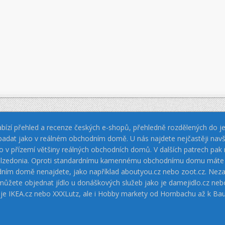
bízí přehled a recenze českých e-shopů, přehledně rozdělených do jed
padat jako v reálném obchodním domě. U nás najdete nejčastěji navš
jako v přízemí většiny reálných obchodních domů. V dalších patrech pa
 Calzedonia. Oproti standardnímu kamennému obchodnímu domu máte vý
dním domě nenajdete, jako například aboutyou.cz nebo zoot.cz. Neza
 můžete objednat jídlo u donáškových služeb jako je damejidlo.cz 
 je IKEA.cz nebo XXXLutz, ale i Hobby markety od Hornbachu až k Ba