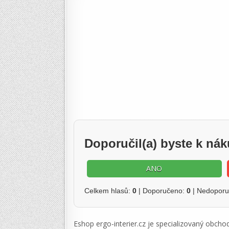
Doporučil(a) byste k ná
ANO
Celkem hlasů:
0
| Doporučeno:
0
| Nedopor
Eshop ergo-interier.cz je specializovaný obcho