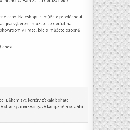
interier.cz vám zajistí opravu nebo
ozumné ceny. Na eshopu si můžete prohlédnout
ste jisti výběrem, můžete se obrátit na
it showroom v Praze, kde si můžete osobně
ě dnes!
ce. Během své kariéry získala bohaté
vé stránky, marketingové kampaně a sociální