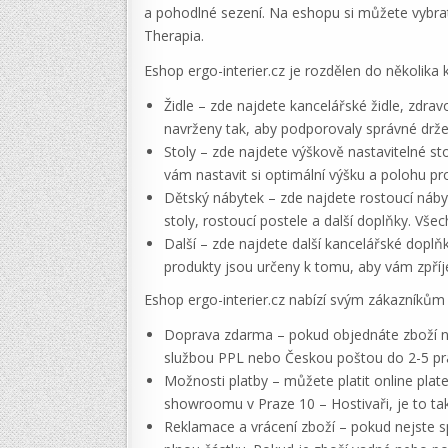
a pohodlné sezení. Na eshopu si můžete vybra
Therapia.
Eshop ergo-interier.cz je rozdělen do několika 
Židle – zde najdete kancelářské židle, zdrav
navrženy tak, aby podporovaly správné držen
Stoly – zde najdete výškově nastavitelné sto
vám nastavit si optimální výšku a polohu pr
Dětský nábytek – zde najdete rostoucí nábyt
stoly, rostoucí postele a další doplňky. Vš
Další – zde najdete další kancelářské doplň
produkty jsou určeny k tomu, aby vám zpříje
Eshop ergo-interier.cz nabízí svým zákazníkům
Doprava zdarma – pokud objednáte zboží na
službou PPL nebo Českou poštou do 2-5 pr
Možnosti platby – můžete platit online pla
showroomu v Praze 10 – Hostivaři, je to t
Reklamace a vrácení zboží – pokud nejste 