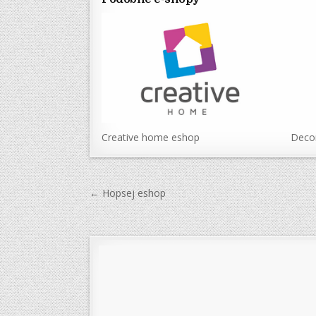
Creative home eshop
Decor
Navigace
← Hopsej eshop
pro
příspěvek