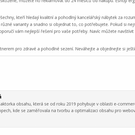
oškozené, můžete ho reklamovat do 24 měsíců od nákupu. Eshop ergo-
všechny, kteří hledají kvalitní a pohodlný kancelářský nábytek za r
 různé varianty a snadno si objednat to, co potřebujete. Pokud si nej
poručí vám nejlepší řešení pro vaše potřeby. Navíc můžete navštív
rtnerem pro zdravé a pohodlné sezení. Neváhejte a objednejte si ješt
á
daktorka obsahu, která se od roku 2019 pohybuje v oblasti e-commer
hopech, kde se zaměřovala na tvorbu a optimalizaci obsahu pro webo