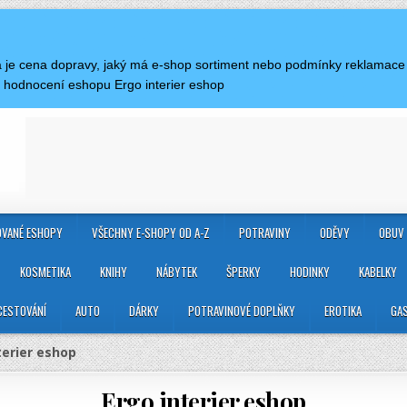
ká je cena dopravy, jaký má e-shop sortiment nebo podmínky reklamace 
 hodnocení eshopu Ergo interier eshop
VANÉ ESHOPY
VŠECHNY E-SHOPY OD A-Z
POTRAVINY
ODĚVY
OBUV
KOSMETIKA
KNIHY
NÁBYTEK
ŠPERKY
HODINKY
KABELKY
CESTOVÁNÍ
AUTO
DÁRKY
POTRAVINOVÉ DOPLŇKY
EROTIKA
GA
terier eshop
Ergo interier eshop