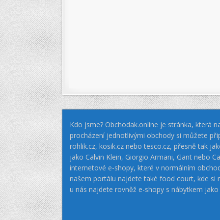
Kdo jsme? Obchodak.online je stránka, která na
procházení jednotlivými obchody si můžete při
rohlik.cz, kosik.cz nebo tesco.cz, přesně tak 
jako Calvin Klein, Giorgio Armani, Gant nebo
internetové e-shopy, které v normálním obcho
našem portálu najdete také food court, kde si
u nás najdete rovněž e-shopy s nábytkem jako