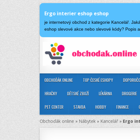
Ergo interier eshop eshop
je internetový obchod z kategorie Kancelář. Ja
eshop slevové akce nebo slevové kódy? Popis a
OBCHOĎÁK ONLINE
TOP ČESKÉ ESHOPY
DOPORUČO
HRAČKY
DĚTSKÉ ZBOŽÍ
LÉKÁRNA
DROGERIE
PET CENTER
STAVBA
HOBBY
FINANCE
Obchoďák online
»
Nábytek
»
Kancelář
»
Ergo in