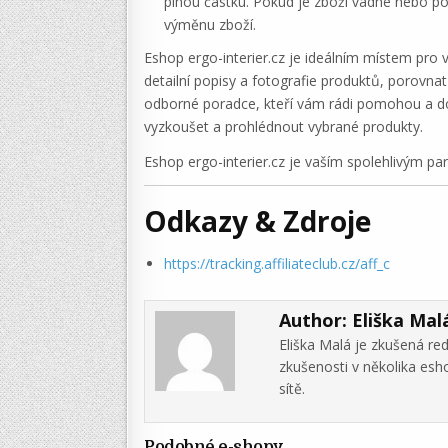
plnou částku. Pokud je zboží vadné nebo p
výměnu zboží.
Eshop ergo-interier.cz je ideálním místem pro 
detailní popisy a fotografie produktů, porovnat
odborné poradce, kteří vám rádi pomohou a do
vyzkoušet a prohlédnout vybrané produkty.
Eshop ergo-interier.cz je vaším spolehlivým pa
Odkazy & Zdroje
https://tracking.affiliateclub.cz/aff_c
Author:
Eliška Mal
Eliška Malá je zkušená re
zkušenosti v několika es
sítě.
Podobné e-shopy