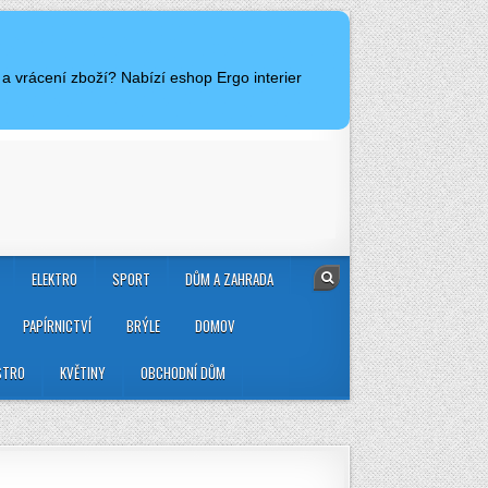
a vrácení zboží? Nabízí eshop Ergo interier
ELEKTRO
SPORT
DŮM A ZAHRADA
PAPÍRNICTVÍ
BRÝLE
DOMOV
STRO
KVĚTINY
OBCHODNÍ DŮM