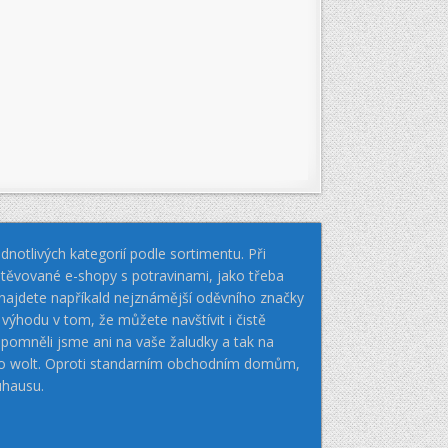
notlivých kategorií podle sortimentu. Při
těvované e-shopy s potravinami, jako třeba
k najdete napříkald nejznámější oděvního značky
hodu v tom, že můžete navštívit i čistě
pomněli jsme ani na vaše žaludky a tak na
nebo wolt. Oproti standarním obchodním domům,
uhausu.