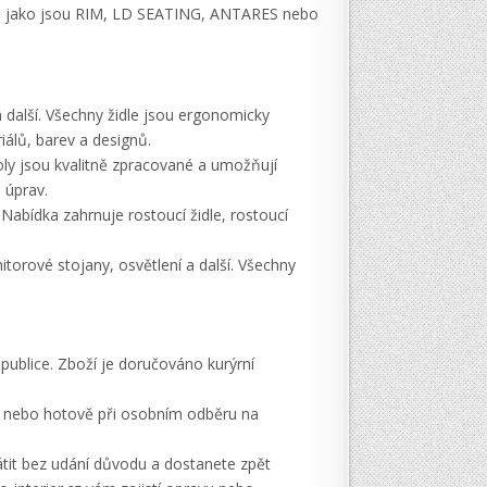
ců, jako jsou RIM, LD SEATING, ANTARES nebo
 a další. Všechny židle jsou ergonomicky
iálů, barev a designů.
stoly jsou kvalitně zpracované a umožňují
 úprav.
Nabídka zahrnuje rostoucí židle, rostoucí
torové stojany, osvětlení a další. Všechny
blice. Zboží je doručováno kurýrní
ku nebo hotově při osobním odběru na
tit bez udání důvodu a dostanete zpět