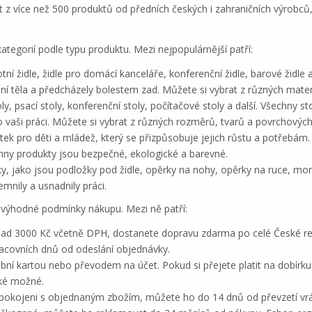
t z více než 500 produktů od předních českých i zahraničních výrob
kategorií podle typu produktu. Mezi nejpopulárnější patří:
otní židle, židle pro domácí kanceláře, konferenční židle, barové židle
í těla a předcházely bolestem zad. Můžete si vybrat z různých mater
ly, psací stoly, konferenční stoly, počítačové stoly a další. Všechny 
o vaši práci. Můžete si vybrat z různých rozměrů, tvarů a povrchových
ek pro děti a mládež, který se přizpůsobuje jejich růstu a potřebám. 
echny produkty jsou bezpečné, ekologické a barevné.
ky, jako jsou podložky pod židle, opěrky na nohy, opěrky na ruce, moni
mnily a usnadnily práci.
 výhodné podmínky nákupu. Mezi ně patří:
d 3000 Kč včetně DPH, dostanete dopravu zdarma po celé České repu
acovních dnů od odeslání objednávky.
tební kartou nebo převodem na účet. Pokud si přejete platit na dobír
aké možné.
spokojeni s objednaným zbožím, můžete ho do 14 dnů od převzetí vrá