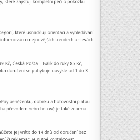
, které zajišťují kompletní péči o pokožku
egorií, které usnadňují orientaci a vyhledávání
e informován o nejnovějších trendech a slevách.
 39 Kč, Česká Pošta – Balík do ruky 85 Kč,
oba doručení se pohybuje obvykle od 1 do 3
GoPay peněženku, dobírku a hotovostní platbu
latba převodem nebo hotově je také zdarma.
ůžete jej vrátit do 14 dnů od doručení bez
ní či reklamaci je nutné kontaktovat