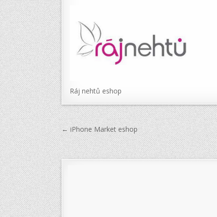
Ráj nehtů eshop
Navigace
← iPhone Market eshop
pro
příspěvek