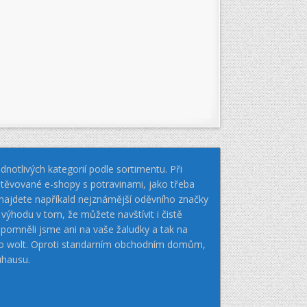
notlivých kategorií podle sortimentu. Při
těvované e-shopy s potravinami, jako třeba
k najdete napříkald nejznámější oděvního značky
hodu v tom, že můžete navštívit i čistě
pomněli jsme ani na vaše žaludky a tak na
nebo wolt. Oproti standarním obchodním domům,
uhausu.