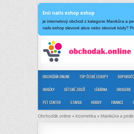
Enii nails eshop eshop
je internetový obchod z kategorie Manikůra a p
nails eshop slevové akce nebo slevové kódy? Po
OBCHOĎÁK ONLINE
TOP ČESKÉ ESHOPY
DOPORUČO
HRAČKY
DĚTSKÉ ZBOŽÍ
LÉKÁRNA
DROGERIE
PET CENTER
STAVBA
HOBBY
FINANCE
Obchoďák online
»
Kosmetika
»
Manikůra a pedik