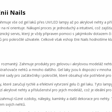
nii Nails
ahrnuje vše od gel laků přes UV/LED lampy až po akrylové nehty a p
na ní orientuje. Nákupní proces je jednoduchý a intuitivní, což zajiš
aznický servis, který je vždy připraven pomoci s jakýmkoliv dotazem
ů pro pokročilé uživatele. Celkově však eshop Enii Nails hodnotíme k
a rozmanitý. Zahrnuje produkty pro gelovou i akrylovou modeláž nehtů
, odstraňovače nehtů a mnoho dalšího. Gel laky jsou k dispozici v mnoh
né sady pro začátečníky i pokročilé, které obsahují vše potřebné pro
 které zaručují rychlé a efektivní vytvrzení gelu či gel laku. Tyto lamp
 akrylové nehty a příslušenství pro jejich modeláž, což je ideální pro
ré zahrnují různé ozdoby, nálepky, kamínky a další dekorace pro nehty.
nem svých nehtů.