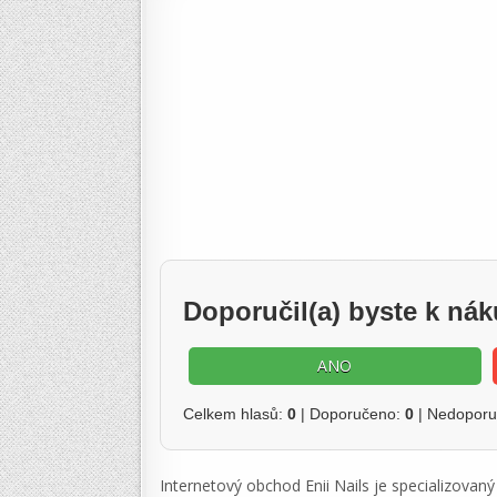
Doporučil(a) byste k ná
ANO
Celkem hlasů:
0
| Doporučeno:
0
| Nedopor
Internetový obchod Enii Nails je specializovan