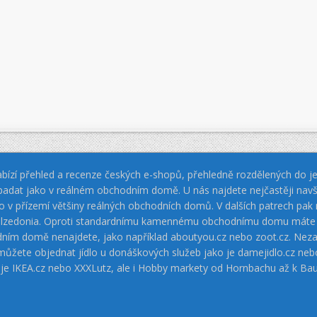
bízí přehled a recenze českých e-shopů, přehledně rozdělených do jed
padat jako v reálném obchodním domě. U nás najdete nejčastěji navš
jako v přízemí většiny reálných obchodních domů. V dalších patrech pa
 Calzedonia. Oproti standardnímu kamennému obchodnímu domu máte vý
dním domě nenajdete, jako například aboutyou.cz nebo zoot.cz. Neza
 můžete objednat jídlo u donáškových služeb jako je damejidlo.cz 
 je IKEA.cz nebo XXXLutz, ale i Hobby markety od Hornbachu až k Ba