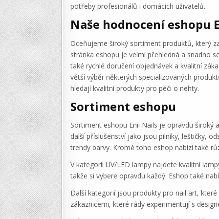
potřeby profesionálů i domácích uživatelů.
Naše hodnocení eshopu E
Oceňujeme široký sortiment produktů, který z
stránka eshopu je velmi přehledná a snadno se 
také rychlé doručení objednávek a kvalitní zák
větší výběr některých specializovaných produkt
hledají kvalitní produkty pro péči o nehty.
Sortiment eshopu
Sortiment eshopu Enii Nails je opravdu široký 
další příslušenství jako jsou pilníky, leštičky
trendy barvy. Kromě toho eshop nabízí také růz
V kategorii UV/LED lampy najdete kvalitní lampy,
takže si vybere opravdu každý. Eshop také nabízí
Další kategorií jsou produkty pro nail art, kte
zákaznicemi, které rády experimentují s desig