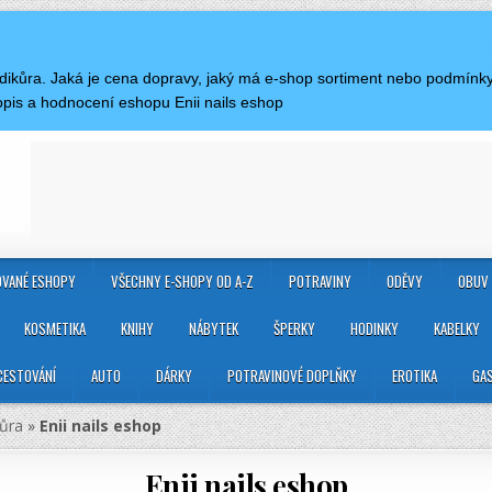
edikůra. Jaká je cena dopravy, jaký má e-shop sortiment nebo podmínk
pis a hodnocení eshopu Enii nails eshop
VANÉ ESHOPY
VŠECHNY E-SHOPY OD A-Z
POTRAVINY
ODĚVY
OBUV
KOSMETIKA
KNIHY
NÁBYTEK
ŠPERKY
HODINKY
KABELKY
CESTOVÁNÍ
AUTO
DÁRKY
POTRAVINOVÉ DOPLŇKY
EROTIKA
GA
ůra
»
Enii nails eshop
Enii nails eshop