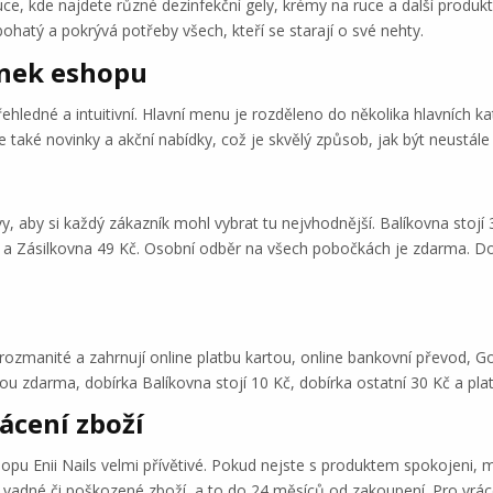
ce, kde najdete různé dezinfekční gely, krémy na ruce a další produkty
ohatý a pokrývá potřeby všech, kteří se starají o své nehty.
ánek eshopu
hledné a intuitivní. Hlavní menu je rozděleno do několika hlavních kat
e také novinky a akční nabídky, což je skvělý způsob, jak být neustál
y, aby si každý zákazník mohl vybrat tu nejvhodnější. Balíkovna stojí
č a Zásilkovna 49 Kč. Osobní odběr na všech pobočkách je zdarma. D
 rozmanité a zahrnují online platbu kartou, online bankovní převod, 
sou zdarma, dobírka Balíkovna stojí 10 Kč, dobírka ostatní 30 Kč a p
ácení zboží
pu Enii Nails velmi přívětivé. Pokud nejste s produktem spokojeni, m
vadné či poškozené zboží, a to do 24 měsíců od zakoupení. Pro vráce