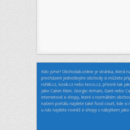
Kdo jsme? Obchodak.online je stránka, která na
procházení jednotlivými obchody si můžete při
rohlik.cz, kosik.cz nebo tesco.cz, přesně tak 
jako Calvin Klein, Giorgio Armani, Gant nebo
internetové e-shopy, které v normálním obcho
našem portálu najdete také food court, kde si
u nás najdete rovněž e-shopy s nábytkem jako