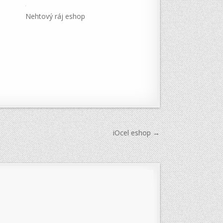
Nehtový ráj eshop
iOcel eshop →