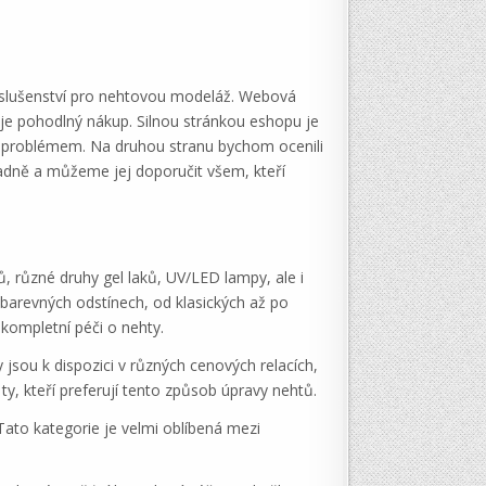
říslušenství pro nehtovou modeláž. Webová
ťuje pohodlný nákup. Silnou stránkou eshopu je
 či problémem. Na druhou stranu bychom ocenili
ladně a můžeme jej doporučit všem, kteří
, různé druhy gel laků, UV/LED lampy, ale i
a barevných odstínech, od klasických až po
 kompletní péči o nehty.
y jsou k dispozici v různých cenových relacích,
 ty, kteří preferují tento způsob úpravy nehtů.
 Tato kategorie je velmi oblíbená mezi