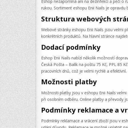
Eshop nezapomíná ani na dezinfekci a péči o ru
rukou. Sortiment eshopu Enii Nails je opravdu b
Struktura webových str
Webové stránky eshopu Enii Nails jsou velmi pře
konkrétních produktů. Na hlavní stránce najdet
Dodací podmínky
Eshop Enii Nails nabízí několik možností doprav
Česká Pošta – Balík na poštu 75 Kč, PPL 85 K
pracovních dnů, což je velmi rychlé a efektivní.
Možnosti platby
Možnosti platby jsou v eshopu Enii Nails velmi
při osobním odběru. Online platby a převody j
Podmínky reklamace a vr
Podmínky reklamace a vrácení zboží jsou v esho
udání důvodu. Reklamace je možné uplatnit na 