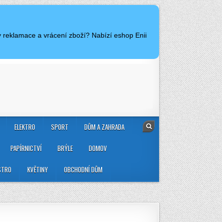
y reklamace a vrácení zboží? Nabízí eshop Enii
ELEKTRO
SPORT
DŮM A ZAHRADA
PAPÍRNICTVÍ
BRÝLE
DOMOV
STRO
KVĚTINY
OBCHODNÍ DŮM