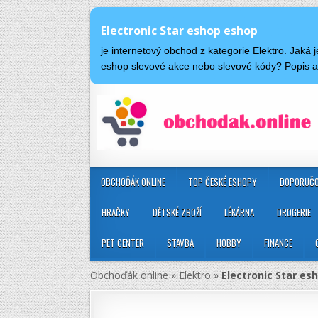
Electronic Star eshop eshop
je internetový obchod z kategorie Elektro. Jaká
eshop slevové akce nebo slevové kódy? Popis a
OBCHOĎÁK ONLINE
TOP ČESKÉ ESHOPY
DOPORUČO
HRAČKY
DĚTSKÉ ZBOŽÍ
LÉKÁRNA
DROGERIE
PET CENTER
STAVBA
HOBBY
FINANCE
Obchoďák online
»
Elektro
»
Electronic Star es