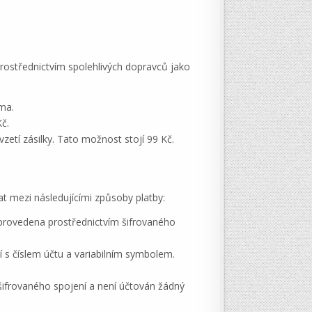
rostřednictvím spolehlivých dopravců jako
ma.
č.
zetí zásilky. Tato možnost stojí 99 Kč.
at mezi následujícími způsoby platby:
 provedena prostřednictvím šifrovaného
 s číslem účtu a variabilním symbolem.
šifrovaného spojení a není účtován žádný