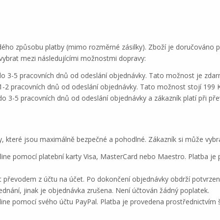
ždého způsobu platby (mimo rozměrné zásilky). Zboží je doručováno p
vybrat mezi následujícími možnostmi dopravy:
do 3-5 pracovních dnů od odeslání objednávky. Tato možnost je zdar
1-2 pracovních dnů od odeslání objednávky. Tato možnost stojí 199 K
o 3-5 pracovních dnů od odeslání objednávky a zákazník platí při přev
tby, které jsou maximálně bezpečné a pohodlné. Zákazník si může vybr
line pomocí platební karty Visa, MasterCard nebo Maestro. Platba je
t převodem z účtu na účet. Po dokončení objednávky obdrží potvrzení
dnání, jinak je objednávka zrušena. Není účtován žádný poplatek.
line pomocí svého účtu PayPal. Platba je provedena prostřednictvím 