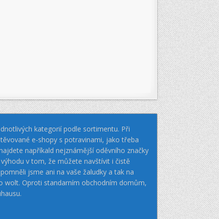
notlivých kategorií podle sortimentu. Při
těvované e-shopy s potravinami, jako třeba
k najdete napříkald nejznámější oděvního značky
hodu v tom, že můžete navštívit i čistě
pomněli jsme ani na vaše žaludky a tak na
nebo wolt. Oproti standarním obchodním domům,
uhausu.