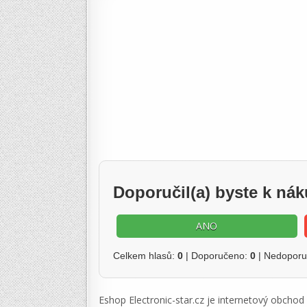
Doporučil(a) byste k ná
ANO
Celkem hlasů:
0
| Doporučeno:
0
| Nedopor
Eshop Electronic-star.cz je internetový obcho