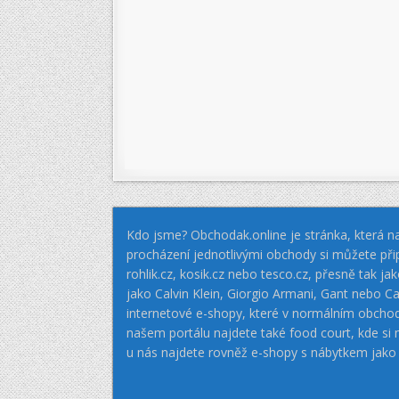
Kdo jsme? Obchodak.online je stránka, která na
procházení jednotlivými obchody si můžete při
rohlik.cz, kosik.cz nebo tesco.cz, přesně tak 
jako Calvin Klein, Giorgio Armani, Gant nebo
internetové e-shopy, které v normálním obcho
našem portálu najdete také food court, kde si
u nás najdete rovněž e-shopy s nábytkem jako