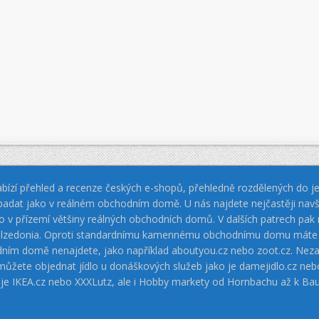
bízí přehled a recenze českých e-shopů, přehledně rozdělených do jed
padat jako v reálném obchodním domě. U nás najdete nejčastěji navš
jako v přízemí většiny reálných obchodních domů. V dalších patrech pa
 Calzedonia. Oproti standardnímu kamennému obchodnímu domu máte vý
dním domě nenajdete, jako například aboutyou.cz nebo zoot.cz. Neza
 můžete objednat jídlo u donáškových služeb jako je damejidlo.cz 
 je IKEA.cz nebo XXXLutz, ale i Hobby markety od Hornbachu až k Ba