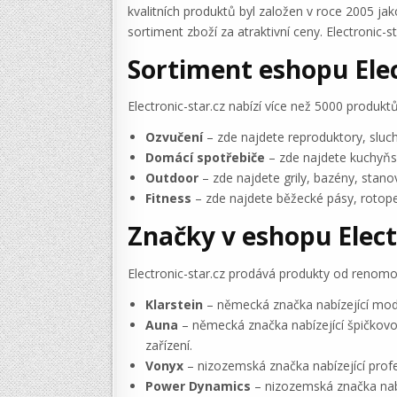
kvalitních produktů byl založen v roce 2005 ja
sortiment zboží za atraktivní ceny. Electronic
Sortiment eshopu Elec
Electronic-star.cz nabízí více než 5000 produkt
Ozvučení
– zde najdete reproduktory, sluch
Domácí spotřebiče
– zde najdete kuchyňsk
Outdoor
– zde najdete grily, bazény, stanov
Fitness
– zde najdete běžecké pásy, rotopedy
Značky v eshopu Elect
Electronic-star.cz prodává produkty od renomo
Klarstein
– německá značka nabízející mode
Auna
– německá značka nabízející špičkovou
zařízení.
Vonyx
– nizozemská značka nabízející profes
Power Dynamics
– nizozemská značka nabíz