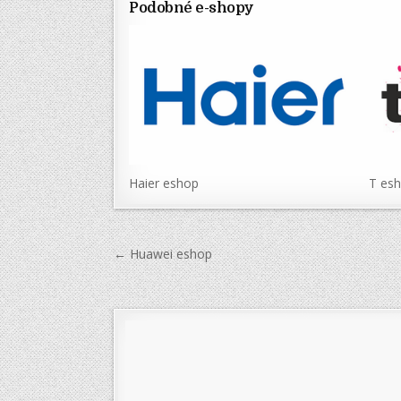
Podobné e-shopy
Haier eshop
T es
Navigace
← Huawei eshop
pro
příspěvek