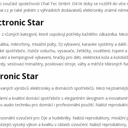
ko součást společnosti Chal-Tec GmbH. Od té doby se rozšířil do více 
-star.cz je také jedním z výhradních dodavatelů elektroniky známé něme
tronic Star
ů z různých kategorií, které uspokojí potřeby každého zákazníka. Mezi 
átka, mikrofony, mixážní pulty, DJ vybavení, karaoke systémy a další a
é spotřebiče, čističe vzduchu, vysavače, žehličky, osvětlení, topení a
ání a kempingové vybavení, hračky pro děti, elektrická kola a koloběžk
, veslovací trenažéry, posilovací stroje, váhy a měřiče tělesných funkc
ronic Star
vaných výrobců elektroniky a domácích spotřebičů. Mezi nejznámější 
rní a kvalitní domácí spotřebiče s elegantním designem a inovativní
 audio techniku pro domácí i profesionální použití. Nabízí reprodukto
ionální ozvučení pro DJe a hudebníky. Nabízí reproduktory, mixážní pu
ející vysoký výkon a kvalitu v oblasti ozvučení. Nabízí reproduktory,