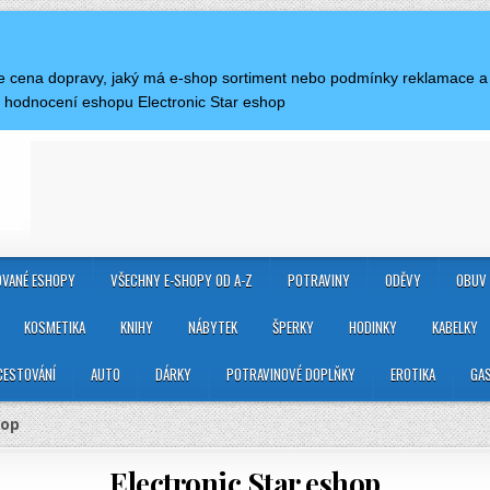
 je cena dopravy, jaký má e-shop sortiment nebo podmínky reklamace a 
 hodnocení eshopu Electronic Star eshop
VANÉ ESHOPY
VŠECHNY E-SHOPY OD A-Z
POTRAVINY
ODĚVY
OBUV
KOSMETIKA
KNIHY
NÁBYTEK
ŠPERKY
HODINKY
KABELKY
CESTOVÁNÍ
AUTO
DÁRKY
POTRAVINOVÉ DOPLŇKY
EROTIKA
GA
hop
Electronic Star eshop