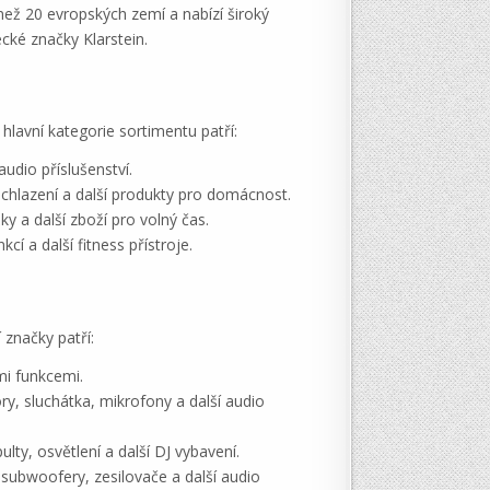
než 20 evropských zemí a nabízí široký
cké značky Klarstein.
hlavní kategorie sortimentu patří:
udio příslušenství.
 chlazení a další produkty pro domácnost.
y a další zboží pro volný čas.
í a další fitness přístroje.
značky patří:
mi funkcemi.
ry, sluchátka, mikrofony a další audio
lty, osvětlení a další DJ vybavení.
 subwoofery, zesilovače a další audio