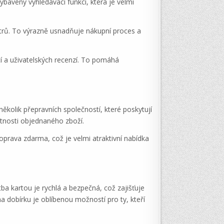
baveny vyhledávací funkcí, která je velmi
metrů. To výrazně usnadňuje nákupní proces a
í a uživatelských recenzí. To pomáhá
ěkolik přepravních společností, které poskytují
otnosti objednaného zboží.
oprava zdarma, což je velmi atraktivní nabídka
ba kartou je rychlá a bezpečná, což zajišťuje
na dobírku je oblíbenou možností pro ty, kteří