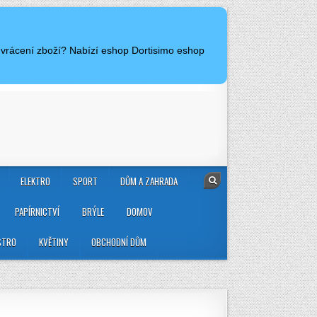
 vrácení zboží? Nabízí eshop Dortisimo eshop
ELEKTRO
SPORT
DŮM A ZAHRADA
PAPÍRNICTVÍ
BRÝLE
DOMOV
STRO
KVĚTINY
OBCHODNÍ DŮM