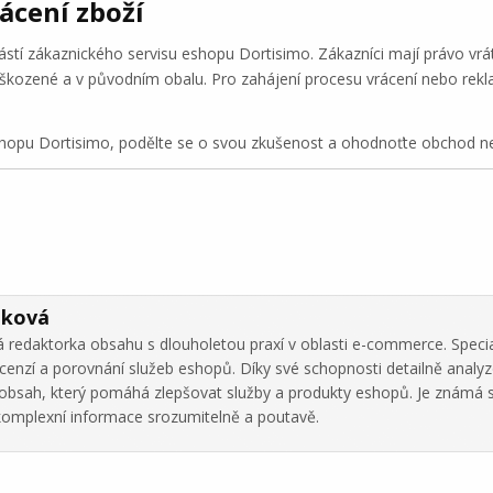
ácení zboží
ástí zákaznického servisu eshopu Dortisimo. Zákazníci mají právo vrá
škozené a v původním obalu. Pro zahájení procesu vrácení nebo rekl
opu Dortisimo, podělte se o svou zkušenost a ohodnoťte obchod neb
áková
 redaktorka obsahu s dlouholetou praxí v oblasti e-commerce. Specia
cenzí a porovnání služeb eshopů. Díky své schopnosti detailně analy
ní obsah, který pomáhá zlepšovat služby a produkty eshopů. Je známá 
omplexní informace srozumitelně a poutavě.