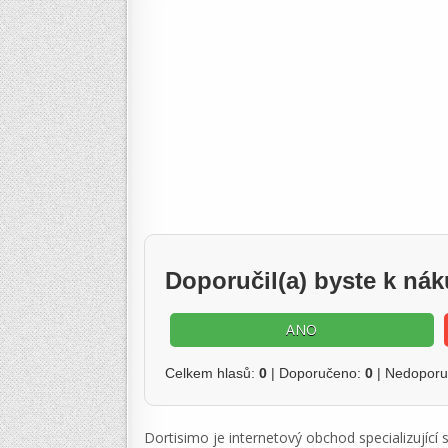
Doporučil(a) byste k ná
ANO
Celkem hlasů:
0
| Doporučeno:
0
| Nedopor
Dortisimo je internetový obchod specializující