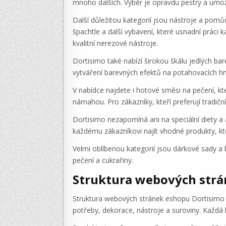
mnoho dalších. Výběr je opravdu pestrý a umožň
Další důležitou kategorií jsou nástroje a pomů
špachtle a další vybavení, které usnadní práci 
kvalitní nerezové nástroje.
Dortisimo také nabízí širokou škálu jedlých bare
vytváření barevných efektů na potahovacích 
V nabídce najdete i hotové směsi na pečení, kte
námahou. Pro zákazníky, kteří preferují tradiční
Dortisimo nezapomíná ani na speciální diety a 
každému zákazníkovi najít vhodné produkty, kter
Velmi oblíbenou kategorií jsou dárkové sady a 
pečení a cukrařiny.
Struktura webových str
Struktura webových stránek eshopu Dortisimo je 
potřeby, dekorace, nástroje a suroviny. Každá 