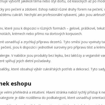
uje vytvořit jakékoli téma nebo styl dortu, od klasických až po mode
cky pro pečení a zdobení. Eshop nabízí různé druhy forem na pečení, 
každému cukráři. Nechybí ani profesionální vybavení, jako jsou airbrus
v, které jsou k dispozici v různých formách – gelové, práškové, tekuté 
hmotách, krémech nebo přímo na dortových korpusech.
ré usnadňují a zrychlují přípravu dezertů. Tyto směsi jsou vyvinuty ta
 pečení, jsou k dispozici i jednotlivé suroviny pro přípravu těst a krém
alergie. V nabídce jsou produkty bez lepku, bez laktózy a veganské v
é splňují jejich dietní požadavky.
balíčky, které obsahují výběr cukrářských potřeb a dekorací. Tyto sa
ánek eshopu
velmi přehledná a intuitivní. Hlavní stránka nabízí rychlý přístup k n
kategorie je dále rozdělena do podkategorií, které usnadňují orientaci