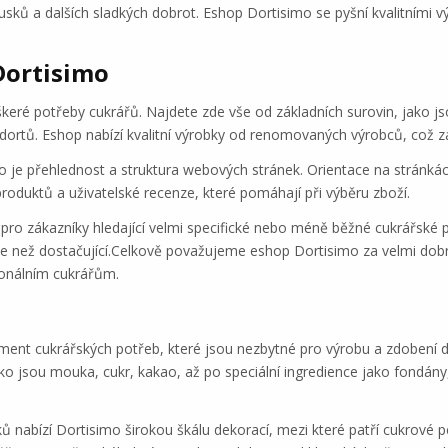
sků a dalších sladkých dobrot. Eshop Dortisimo se pyšní kvalitními v
Dortisimo
keré potřeby cukrářů. Najdete zde vše od základních surovin, jako j
 dortů. Eshop nabízí kvalitní výrobky od renomovaných výrobců, což 
o je přehlednost a struktura webových stránek. Orientace na stránkách 
roduktů a uživatelské recenze, které pomáhají při výběru zboží.
ro zákazníky hledající velmi specifické nebo méně běžné cukrářské 
íce než dostačující.Celkově považujeme eshop Dortisimo za velmi dob
onálním cukrářům.
iment cukrářských potřeb, které jsou nezbytné pro výrobu a zdobení 
ko jsou mouka, cukr, kakao, až po speciální ingredience jako fondán
 nabízí Dortisimo širokou škálu dekorací, mezi které patří cukrové per