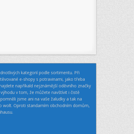
notlivých kategorií podle sortimentu. Při
těvované e-shopy s potravinami, jako třeba
k najdete napříkald nejznámější oděvního značky
hodu v tom, že můžete navštívit i čistě
pomněli jsme ani na vaše žaludky a tak na
nebo wolt. Oproti standarním obchodním domům,
uhausu.