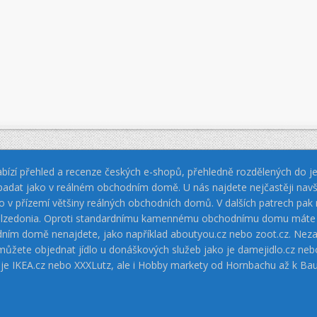
bízí přehled a recenze českých e-shopů, přehledně rozdělených do jed
padat jako v reálném obchodním domě. U nás najdete nejčastěji navš
jako v přízemí většiny reálných obchodních domů. V dalších patrech pa
 Calzedonia. Oproti standardnímu kamennému obchodnímu domu máte vý
dním domě nenajdete, jako například aboutyou.cz nebo zoot.cz. Neza
 můžete objednat jídlo u donáškových služeb jako je damejidlo.cz 
 je IKEA.cz nebo XXXLutz, ale i Hobby markety od Hornbachu až k Ba