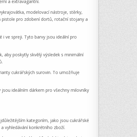
rní a extravagantní.
vykrajovátka, modelovací nástroje, stěrky,
h pistole pro zdobení dortů, rotační stojany a
i ve spreji. Tyto barvy jsou ideální pro
k, aby poskytly skvělý výsledek s minimální
ů.
arianty cukrářských surovin. To umožňuje
dy jsou ideálním dárkem pro všechny milovníky
ejdůležitějším kategoriím, jako jsou cukrářské
 a vyhledávání konkrétního zboží.