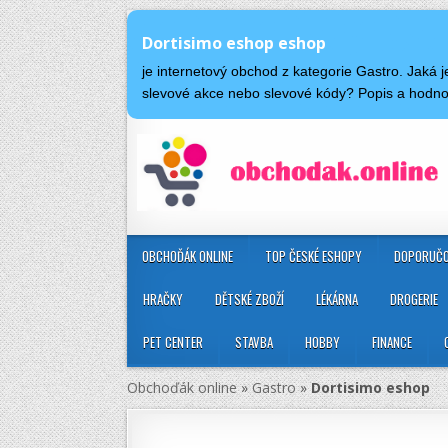
Dortisimo eshop eshop
je internetový obchod z kategorie Gastro. Jaká
slevové akce nebo slevové kódy? Popis a hodn
OBCHOĎÁK ONLINE
TOP ČESKÉ ESHOPY
DOPORUČO
HRAČKY
DĚTSKÉ ZBOŽÍ
LÉKÁRNA
DROGERIE
PET CENTER
STAVBA
HOBBY
FINANCE
Obchoďák online
»
Gastro
»
Dortisimo eshop