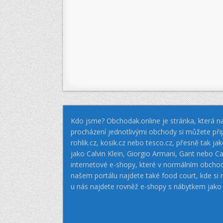
Kdo jsme? Obchodak.online je stránka, která na
procházení jednotlivými obchody si můžete při
rohlik.cz, kosik.cz nebo tesco.cz, přesně tak 
jako Calvin Klein, Giorgio Armani, Gant nebo
internetové e-shopy, které v normálním obcho
našem portálu najdete také food court, kde si
u nás najdete rovněž e-shopy s nábytkem jako