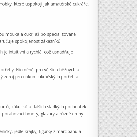
ýrobky, které uspokojí jak amatérské cukráře,
sou mouka a cukr, až po specializované
zaručuje spokojenost zákazníků.
je intuitivní a rychlá, což usnadňuje
potřeby. Nicméně, pro většinu běžných a
rý zdroj pro nákup cukrářských potřeb a
dortů, zákusků a dalších sladkých pochoutek.
y, potahovací hmoty, glazury a různé druhy
ličky, jedlé krajky, figurky z marcipánu a