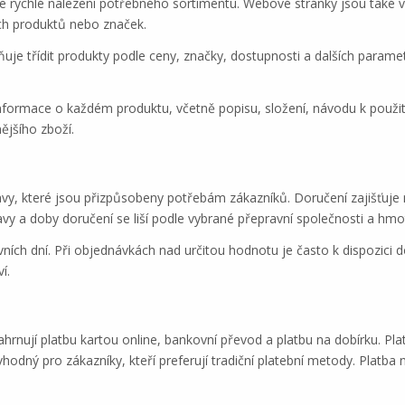
 rychlé nalezení potřebného sortimentu. Webové stránky jsou také vy
ích produktů nebo značek.
ožňuje třídit produkty podle ceny, značky, dostupnosti a dalších para
formace o každém produktu, včetně popisu, složení, návodu k použit
ějšího zboží.
y, které jsou přizpůsobeny potřebám zákazníků. Doručení zajišťuje n
ravy a doby doručení se liší podle vybrané přepravní společnosti a hm
ních dní. Při objednávkách nad určitou hodnotu je často k dispozici d
í.
hrnují platbu kartou online, bankovní převod a platbu na dobírku. Plat
odný pro zákazníky, kteří preferují tradiční platební metody. Platba 