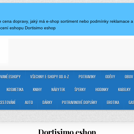
 je cena dopravy, jaký má e-shop sortiment nebo podmínky reklamace a
ocení eshopu Dortisimo eshop
VANÉ ESHOPY
VŠECHNY E-SHOPY OD A-Z
POTRAVINY
ODĚVY
OBUV
KOSMETIKA
KNIHY
NÁBYTEK
ŠPERKY
HODINKY
KABELKY
CESTOVÁNÍ
AUTO
DÁRKY
POTRAVINOVÉ DOPLŇKY
EROTIKA
GA
Dortisimo eshop