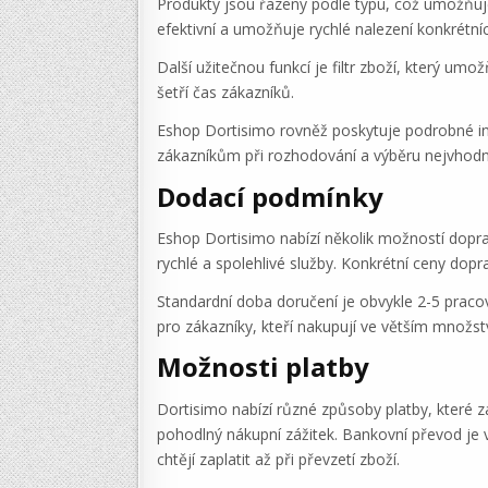
Produkty jsou řazeny podle typu, což umožňuje
efektivní a umožňuje rychlé nalezení konkrétn
Další užitečnou funkcí je filtr zboží, který um
šetří čas zákazníků.
Eshop Dortisimo rovněž poskytuje podrobné in
zákazníkům při rozhodování a výběru nejvhodn
Dodací podmínky
Eshop Dortisimo nabízí několik možností doprav
rychlé a spolehlivé služby. Konkrétní ceny dop
Standardní doba doručení je obvykle 2-5 pracov
pro zákazníky, kteří nakupují ve větším množstv
Možnosti platby
Dortisimo nabízí různé způsoby platby, které za
pohodlný nákupní zážitek. Bankovní převod je vh
chtějí zaplatit až při převzetí zboží.