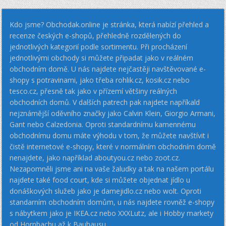
Kdo jsme? Obchodak.online je stránka, která nabízí přehled a
recenze českých e-shopů, přehledně rozdělených do
jednotlivých kategorií podle sortimentu. Při procházení
jednotlivými obchody si můžete připadat jako v reálném
obchodním domě. U nás najdete nejčastěji navštěvované e-
shopy s potravinami, jako třeba rohlik.cz, kosik.cz nebo
tesco.cz, přesně tak jako v přízemí většiny reálných
obchodních domů. V dalších patrech pak najdete napříkald
nejznámější oděvního značky jako Calvin Klein, Giorgio Armani,
Gant nebo Calzedonia. Oproti standardnímu kamennému
obchodnímu domu máte výhodu v tom, že můžete navštívit i
čistě internetové e-shopy, které v normálním obchodním domě
nenajdete, jako například aboutyou.cz nebo zoot.cz.
Nezapomněli jsme ani na vaše žaludky a tak na našem portálu
najdete také food court, kde si můžete objednat jídlo u
donáškových služeb jako je damejidlo.cz nebo wolt. Oproti
standarním obchodním domům, u nás najdete rovněž e-shopy
s nábytkem jako je IKEA.cz nebo XXXLutz, ale i Hobby markety
od Hornbachu až k Bauhausu.