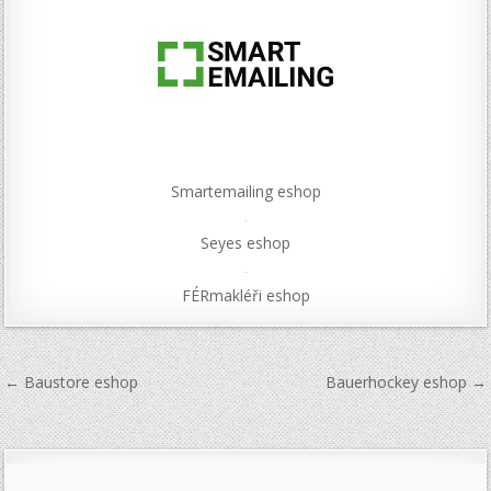
Smartemailing eshop
Seyes eshop
FÉRmakléři eshop
Navigace
← Baustore eshop
Bauerhockey eshop →
pro
příspěvek