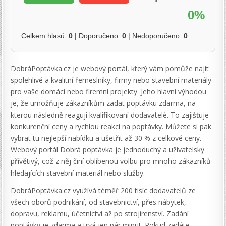
0%
Celkem hlasů:
0
| Doporučeno:
0
| Nedoporučeno:
0
DobráPoptávka.cz je webový portál, který vám pomůže najít
spolehlivé a kvalitní řemeslníky, firmy nebo stavební materiály
pro vaše domácí nebo firemní projekty. Jeho hlavní výhodou
je, že umožňuje zákazníkům zadat poptávku zdarma, na
kterou následně reagují kvalifikovaní dodavatelé. To zajišťuje
konkurenční ceny a rychlou reakci na poptávky. Můžete si pak
vybrat tu nejlepší nabídku a ušetřit až 30 % z celkové ceny.
Webový portál Dobrá poptávka je jednoduchý a uživatelsky
přívětivý, což z něj činí oblíbenou volbu pro mnoho zákazníků
hledajících stavební materiál nebo služby.
DobráPoptávka.cz využívá téměř 200 tisíc dodavatelů ze
všech oborů podnikání, od stavebnictví, přes nábytek,
dopravu, reklamu, účetnictví až po strojírenství. Zadání
poptávky je zdarma a trvá jen pár minut. Pokud zadáte