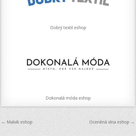
Dobrý textil eshop
Dokonalá móda eshop
Navigace
← Malvik eshop
Oceněná vína eshop →
pro