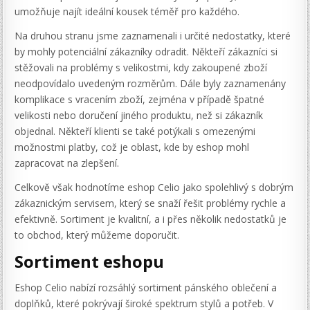
umožňuje najít ideální kousek téměř pro každého.
Na druhou stranu jsme zaznamenali i určité nedostatky, které
by mohly potenciální zákazníky odradit. Někteří zákazníci si
stěžovali na problémy s velikostmi, kdy zakoupené zboží
neodpovídalo uvedeným rozměrům. Dále byly zaznamenány
komplikace s vracením zboží, zejména v případě špatné
velikosti nebo doručení jiného produktu, než si zákazník
objednal. Někteří klienti se také potýkali s omezenými
možnostmi platby, což je oblast, kde by eshop mohl
zapracovat na zlepšení.
Celkově však hodnotíme eshop Celio jako spolehlivý s dobrým
zákaznickým servisem, který se snaží řešit problémy rychle a
efektivně. Sortiment je kvalitní, a i přes několik nedostatků je
to obchod, který můžeme doporučit.
Sortiment eshopu
Eshop Celio nabízí rozsáhlý sortiment pánského oblečení a
doplňků, které pokrývají široké spektrum stylů a potřeb. V