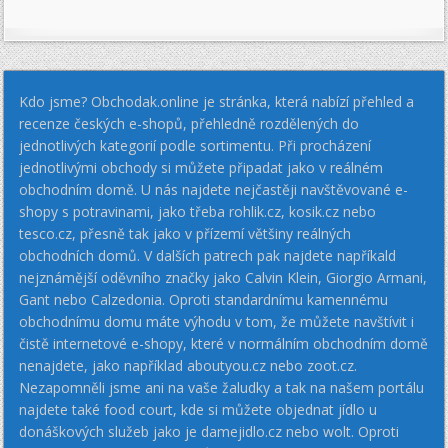
Kdo jsme? Obchodak.online je stránka, která nabízí přehled a
recenze českých e-shopů, přehledně rozdělených do
jednotlivých kategorií podle sortimentu. Při procházení
jednotlivými obchody si můžete připadat jako v reálném
obchodním domě. U nás najdete nejčastěji navštěvované e-
shopy s potravinami, jako třeba rohlik.cz, kosik.cz nebo
tesco.cz, přesně tak jako v přízemí většiny reálných
obchodních domů. V dalších patrech pak najdete napříkald
nejznámější oděvního značky jako Calvin Klein, Giorgio Armani,
Gant nebo Calzedonia. Oproti standardnímu kamennému
obchodnímu domu máte výhodu v tom, že můžete navštívit i
čistě internetové e-shopy, které v normálním obchodním domě
nenajdete, jako například aboutyou.cz nebo zoot.cz.
Nezapomněli jsme ani na vaše žaludky a tak na našem portálu
najdete také food court, kde si můžete objednat jídlo u
donáškových služeb jako je damejidlo.cz nebo wolt. Oproti