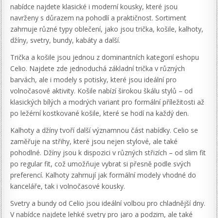
nabídce najdete klasické i moderní kousky, které jsou
navrženy s důrazem na pohodlí a praktičnost. Sortiment
zahrnuje různé typy oblečení, jako jsou trička, košile, kalhoty,
džíny, svetry, bundy, kabáty a další.
Trička a košile jsou jednou z dominantních kategorií eshopu
Celio. Najdete zde jednoduchá základní trička v různých
barvách, ale i modely s potisky, které jsou ideální pro
volnočasové aktivity. Košile nabízí širokou škálu stylů – od
klasických bílých a modrých variant pro formální příležitosti až
po ležérní kostkované košile, které se hodí na každý den.
Kalhoty a džíny tvoří další významnou část nabídky. Celio se
zaměřuje na střihy, které jsou nejen stylové, ale také
pohodlné. Džíny jsou k dispozici v různých střizích – od slim fit
po regular fit, což umožňuje vybrat si přesně podle svých
preferencí. Kalhoty zahrnují jak formální modely vhodné do
kanceláře, tak i volnočasové kousky.
Svetry a bundy od Celio jsou ideální volbou pro chladnější dny.
V nabídce najdete lehké svetry pro jaro a podzim, ale také