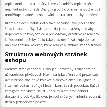
teplé zimní bundy a kabáty, které vás udrží v teple i v těch
nejchladnějších dnech. Designy jsou často minimalistické, což
umožňuje snadné kombinování s ostatními kousky oblečení.
Kromě oblečení nabízí Celio také doplňky, jako jsou pásky,
šály, čepice a tašky. Tyto produkty jsou navrženy tak, aby
doplňovaly celkový vzhled a poskytovaly praktické řešení pro
každodenní potřeby. Celio také pravidelně zařazuje do své
nabídky sezónní kolekce, které reflektují aktuální módní trendy.
Struktura webových stránek
eshopu
Webové stránky eshopu Celio jsou navrženy s ohledem na
uživatelskou přívětivost. Hlavní stránka přehledně prezentuje
aktuální nabídky, nové kolekce a slevové akce. Navigace je
intuitivní, což usnadňuje hledání konkrétních produktů. Každá
kategorie má vlastní sekci, kde si můžete prohlédnout
dostupné produkty, filtrovat je podle různých kritérií a zobrazit
detaily jednotlivých položek.