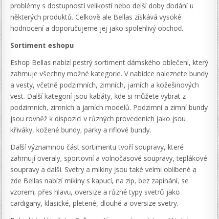
problémy s dostupností velikostí nebo delší doby dodání u
některých produktů. Celkově ale Bellas získává vysoké
hodnocení a doporučujeme jej jako spolehlivý obchod.
Sortiment eshopu
Eshop Bellas nabízí pestrý sortiment dámského oblečení, který
zahrnuje všechny možné kategorie. V nabídce naleznete bundy
a vesty, včetně podzimních, zimních, jarních a kožešinových
vest. Další kategorií jsou kabáty, kde si můžete vybrat z
podzimních, zimních a jarních modelů. Podzimní a zimní bundy
jsou rovněž k dispozici v různých provedeních jako jsou
křiváky, kožené bundy, parky a riflové bundy.
Další významnou část sortimentu tvoří soupravy, které
zahrnují overaly, sportovní a volnočasové soupravy, teplákové
soupravy a další. Svetry a mikiny jsou také velmi oblíbené a
zde Bellas nabízí mikiny s kapucí, na zip, bez zapínání, se
vzorem, přes hlavu, oversize a různé typy svetrů jako
cardigany, klasické, pletené, dlouhé a oversize svetry.