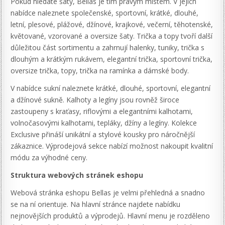
Pokud hledáte šaty, Bellas je tím pravým místem. V jejich
nabídce naleznete společenské, sportovní, krátké, dlouhé,
letní, plesové, plážové, džínové, krajkové, večerní, těhotenské,
květované, vzorované a oversize šaty. Trička a topy tvoří další
důležitou část sortimentu a zahrnují halenky, tuniky, trička s
dlouhým a krátkým rukávem, elegantní trička, sportovní trička,
oversize trička, topy, trička na ramínka a dámské body.
V nabídce sukní naleznete krátké, dlouhé, sportovní, elegantní
a džínové sukně. Kalhoty a legíny jsou rovněž široce
zastoupeny s kraťasy, riflovými a elegantními kalhotami,
volnočasovými kalhotami, tepláky, džíny a legíny. Kolekce
Exclusive přináší unikátní a stylové kousky pro náročnější
zákaznice. Výprodejová sekce nabízí možnost nakoupit kvalitní
módu za výhodné ceny.
Struktura webových stránek eshopu
Webová stránka eshopu Bellas je velmi přehledná a snadno
se na ní orientuje. Na hlavní stránce najdete nabídku
nejnovějších produktů a výprodejů. Hlavní menu je rozděleno