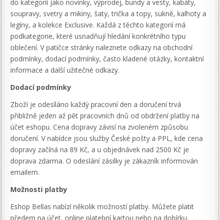
do kategorií jako novinky, výprodej, bundy a vesty, kabáty,
soupravy, svetry a mikiny, šaty, trička a topy, sukně, kalhoty a
legíny, a kolekce Exclusive. Každá z těchto kategorií má
podkategorie, které usnadňují hledání konkrétního typu
oblečení. V patičce stránky naleznete odkazy na obchodní
podmínky, dodací podmínky, často kladené otázky, kontaktní
informace a další užitečné odkazy.
Dodací podmínky
Zboží je odesíláno každý pracovní den a doručení trvá
přibližně jeden až pět pracovních dnů od obdržení platby na
účet eshopu. Cena dopravy závisí na zvoleném způsobu
doručení. V nabídce jsou služby České pošty a PPL, kde cena
dopravy začíná na 89 Kč, a u objednávek nad 2500 Kč je
doprava zdarma. O odeslání zásilky je zákazník informován
emailem.
Možnosti platby
Eshop Bellas nabízí několik možností platby. Můžete platit
předem na účet, online platební kartou nebo na dobírku.