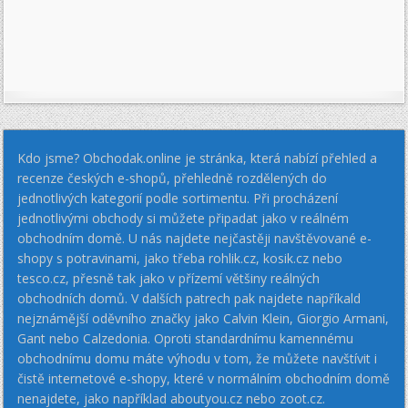
Kdo jsme? Obchodak.online je stránka, která nabízí přehled a
recenze českých e-shopů, přehledně rozdělených do
jednotlivých kategorií podle sortimentu. Při procházení
jednotlivými obchody si můžete připadat jako v reálném
obchodním domě. U nás najdete nejčastěji navštěvované e-
shopy s potravinami, jako třeba rohlik.cz, kosik.cz nebo
tesco.cz, přesně tak jako v přízemí většiny reálných
obchodních domů. V dalších patrech pak najdete napříkald
nejznámější oděvního značky jako Calvin Klein, Giorgio Armani,
Gant nebo Calzedonia. Oproti standardnímu kamennému
obchodnímu domu máte výhodu v tom, že můžete navštívit i
čistě internetové e-shopy, které v normálním obchodním domě
nenajdete, jako například aboutyou.cz nebo zoot.cz.