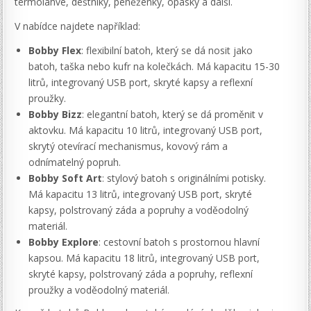
termoláhve, deštníky, peněženky, opasky a další.
V nabídce najdete například:
Bobby Flex
: flexibilní batoh, který se dá nosit jako
batoh, taška nebo kufr na kolečkách. Má kapacitu 15-30
litrů, integrovaný USB port, skryté kapsy a reflexní
proužky.
Bobby Bizz
: elegantní batoh, který se dá proměnit v
aktovku. Má kapacitu 10 litrů, integrovaný USB port,
skrytý otevírací mechanismus, kovový rám a
odnímatelný popruh.
Bobby Soft Art
: stylový batoh s originálními potisky.
Má kapacitu 13 litrů, integrovaný USB port, skryté
kapsy, polstrovaný záda a popruhy a voděodolný
materiál.
Bobby Explore
: cestovní batoh s prostornou hlavní
kapsou. Má kapacitu 18 litrů, integrovaný USB port,
skryté kapsy, polstrovaný záda a popruhy, reflexní
proužky a voděodolný materiál.