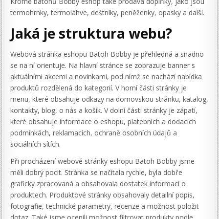
Kromě batohů Bobby eshop také prodává doplňky, jako jsou
termohrnky, termoláhve, deštníky, peněženky, opasky a další.
Jaká je struktura webu?
Webová stránka eshopu Batoh Bobby je přehledná a snadno
se na ní orientuje. Na hlavní stránce se zobrazuje banner s
aktuálními akcemi a novinkami, pod nímž se nachází nabídka
produktů rozdělená do kategorií. V horní části stránky je
menu, které obsahuje odkazy na domovskou stránku, katalog,
kontakty, blog, o nás a košík. V dolní části stránky je zápatí,
které obsahuje informace o eshopu, platebních a dodacích
podmínkách, reklamacích, ochraně osobních údajů a
sociálních sítích.
Při procházení webové stránky eshopu Batoh Bobby jsme
měli dobrý pocit. Stránka se načítala rychle, byla dobře
graficky zpracovaná a obsahovala dostatek informací o
produktech. Produktové stránky obsahovaly detailní popis,
fotografie, technické parametry, recenze a možnost položit
dotaz. Také jsme ocenili možnost filtrovat produkty podle