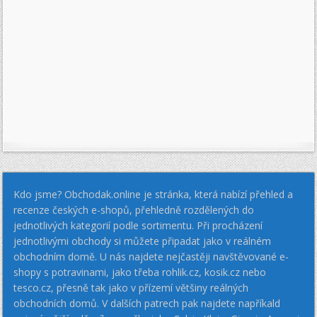
Kdo jsme? Obchodak.online je stránka, která nabízí přehled a
recenze českých e-shopů, přehledně rozdělených do
jednotlivých kategorií podle sortimentu. Při procházení
jednotlivými obchody si můžete připadat jako v reálném
obchodním domě. U nás najdete nejčastěji navštěvované e-
shopy s potravinami, jako třeba rohlik.cz, kosik.cz nebo
tesco.cz, přesně tak jako v přízemí většiny reálných
obchodních domů. V dalších patrech pak najdete napříkald