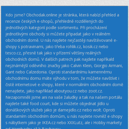
Kdo jsme? Obchodak.online je stránka, která nabízí přehled a
recenze českých e-shopů, přehledně rozdělených do
jednotlivých kategorií podle sortimentu. Při procházení
jednotlivými obchody si můžete připadat jako v reálném
obchodním domě. U nás najdete nejčastěji navštěvované e-
shopy s potravinami, jako třeba rohlik.cz, kosik.cz nebo
tesco.cz, přesně tak jako v přízemí většiny reálných
obchodních domů. V dalších patrech pak najdete napříkald
nejznámější oděvního značky jako Calvin Klein, Giorgio Armani,
Gant nebo Calzedonia. Oproti standardnímu kamennému
obchodnímu domu máte výhodu v tom, že můžete navštívit i
čistě internetové e-shopy, které v normálním obchodním domě
nenajdete, jako například aboutyou.cz nebo zoot.cz.
Nezapomněli jsme ani na vaše žaludky a tak na našem portálu
najdete také food court, kde si můžete objednat jídlo u
donáškových služeb jako je damejidlo.cz nebo wolt. Oproti
standarním obchodním domům, u nás najdete rovněž e-shopy
s nábytkem jako je IKEA.cz nebo XXXLutz, ale i Hobby markety
od Hornbachu až k Bauhausu.