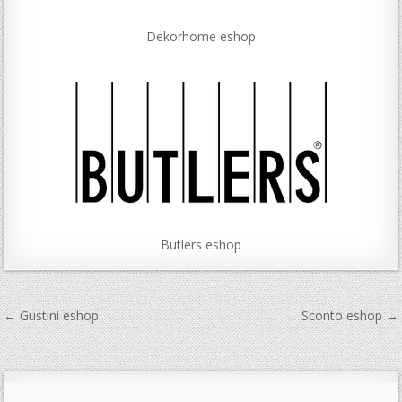
Dekorhome eshop
Butlers eshop
Navigace
← Gustini eshop
Sconto eshop →
pro
příspěvek