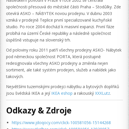
Následkem povodní v Praze v roce 2002 se centrála
společnosti přesouvá do městské části Praha – Stodůlky. Zde
otevírá ASKO – NÁBYTEK novou prodejnu. V dubnu 2003
vzniká v prodejně Teplice první specializované kuchyňské
studio. Po roce 2004 dochází k masivní expanzi. První fáze
probíhá na území České republiky a následně společnost
úspěšně vstupuje na slovenský trh.
Od poloviny roku 2011 patří všechny prodejny ASKO- Nábytek
pod německou společnost PORTA, která postupně
redesignovala všechny ASKO prodejny a změnila nejen
sortiment, ale také systém prodejen, služeb a nabídek jako
takových.
Největšími tuzemskými prodejci nábytku a bytových doplňků
jsou švédská IKEA a její
IKEA eshop
a rakouský
XXXLutz
.
Odkazy & Zdroje
https://www.jdoqocy.com/click-100581056-15144268