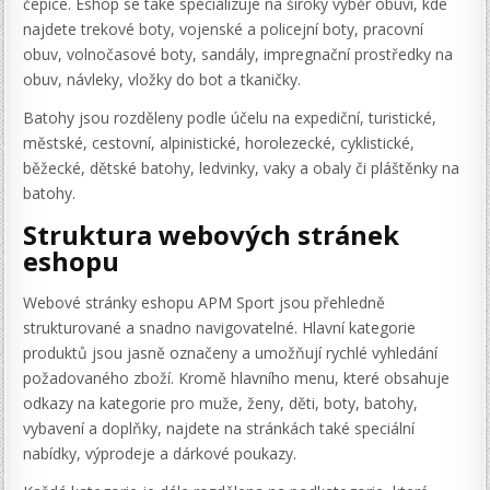
čepice. Eshop se také specializuje na široký výběr obuvi, kde
najdete trekové boty, vojenské a policejní boty, pracovní
obuv, volnočasové boty, sandály, impregnační prostředky na
obuv, návleky, vložky do bot a tkaničky.
Batohy jsou rozděleny podle účelu na expediční, turistické,
městské, cestovní, alpinistické, horolezecké, cyklistické,
běžecké, dětské batohy, ledvinky, vaky a obaly či pláštěnky na
batohy.
Struktura webových stránek
eshopu
Webové stránky eshopu APM Sport jsou přehledně
strukturované a snadno navigovatelné. Hlavní kategorie
produktů jsou jasně označeny a umožňují rychlé vyhledání
požadovaného zboží. Kromě hlavního menu, které obsahuje
odkazy na kategorie pro muže, ženy, děti, boty, batohy,
vybavení a doplňky, najdete na stránkách také speciální
nabídky, výprodeje a dárkové poukazy.