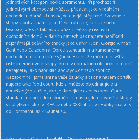
jednotlivých kategorií podle sortimentu. Při procházení
jednotlivými obchody si můžete připadat jako v reálném
obchodním domě. U nás najdete nejčastěji navštěvované e-
shopy s potravinami, jako třeba rohlik.cz, kosik.cz nebo
tesco.cz, přesně tak jako v přízemí většiny reálných
obchodních domů. V dalších patrech pak najdete napříkald
nejznámější oděvního značky jako Calvin Klein, Giorgio Armani,
Gant nebo Calzedonia. Oproti standardnímu kamennému
obchodnímu domu máte výhodu v tom, že můžete navštívit i
čistě internetové e-shopy, které v normálním obchodním domě
nenajdete, jako například aboutyou.cz nebo zoot.cz.
Nezapomněli jsme ani na vaše žaludky a tak na našem portálu
najdete také food court, kde si můžete objednat jídlo u
donáškových služeb jako je damejidlo.cz nebo wolt. Oproti
standarním obchodním domům, u nás najdete rovněž e-shopy
s nábytkem jako je IKEA.cz nebo XXXLutz, ale i Hobby markety
od Hornbachu až k Bauhausu.
Kdo jsme: |
O nás - Kontakt
|
Ochrana soukromí
|