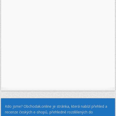
Kdo jsme? Obchodak.online je stránka, která nabízí přehled a
recenze českých e-shopů, přehledně rozdělených do