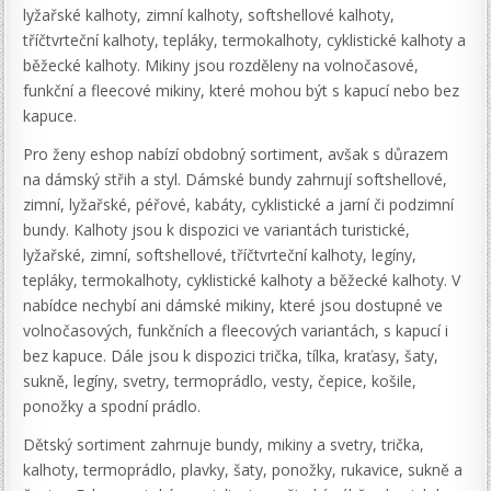
lyžařské kalhoty, zimní kalhoty, softshellové kalhoty,
tříčtvrteční kalhoty, tepláky, termokalhoty, cyklistické kalhoty a
běžecké kalhoty. Mikiny jsou rozděleny na volnočasové,
funkční a fleecové mikiny, které mohou být s kapucí nebo bez
kapuce.
Pro ženy eshop nabízí obdobný sortiment, avšak s důrazem
na dámský střih a styl. Dámské bundy zahrnují softshellové,
zimní, lyžařské, péřové, kabáty, cyklistické a jarní či podzimní
bundy. Kalhoty jsou k dispozici ve variantách turistické,
lyžařské, zimní, softshellové, tříčtvrteční kalhoty, legíny,
tepláky, termokalhoty, cyklistické kalhoty a běžecké kalhoty. V
nabídce nechybí ani dámské mikiny, které jsou dostupné ve
volnočasových, funkčních a fleecových variantách, s kapucí i
bez kapuce. Dále jsou k dispozici trička, tílka, kraťasy, šaty,
sukně, legíny, svetry, termoprádlo, vesty, čepice, košile,
ponožky a spodní prádlo.
Dětský sortiment zahrnuje bundy, mikiny a svetry, trička,
kalhoty, termoprádlo, plavky, šaty, ponožky, rukavice, sukně a