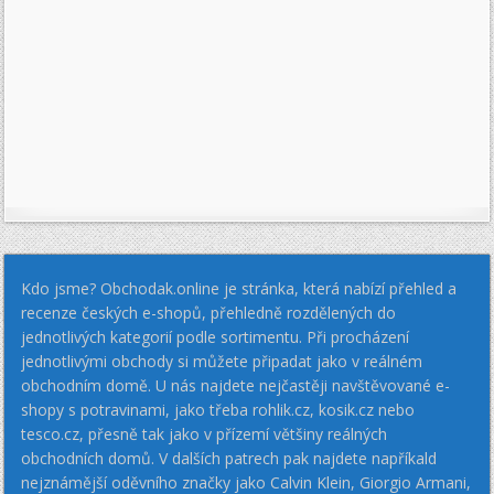
Kdo jsme? Obchodak.online je stránka, která nabízí přehled a
recenze českých e-shopů, přehledně rozdělených do
jednotlivých kategorií podle sortimentu. Při procházení
jednotlivými obchody si můžete připadat jako v reálném
obchodním domě. U nás najdete nejčastěji navštěvované e-
shopy s potravinami, jako třeba rohlik.cz, kosik.cz nebo
tesco.cz, přesně tak jako v přízemí většiny reálných
obchodních domů. V dalších patrech pak najdete napříkald
nejznámější oděvního značky jako Calvin Klein, Giorgio Armani,