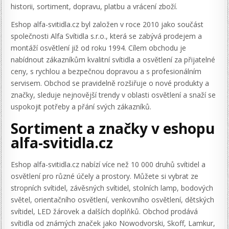
historii, sortiment, dopravu, platbu a vrácení zboží.
Eshop alfa-svitidla.cz byl založen v roce 2010 jako součást
společnosti Alfa Svítidla s.r.o., která se zabývá prodejem a
montáží osvětlení již od roku 1994. Cílem obchodu je
nabídnout zákazníkům kvalitní svítidla a osvětlení za přijatelné
ceny, s rychlou a bezpečnou dopravou a s profesionálním
servisem. Obchod se pravidelně rozšiřuje o nové produkty a
značky, sleduje nejnovější trendy v oblasti osvětlení a snaží se
uspokojit potřeby a přání svých zákazníků.
Sortiment a značky v eshopu
alfa-svitidla.cz
Eshop alfa-svitidla.cz nabízí více než 10 000 druhů svítidel a
osvětlení pro různé účely a prostory. Můžete si vybrat ze
stropních svítidel, závěsných svítidel, stolních lamp, bodových
světel, orientačního osvětlení, venkovního osvětlení, dětských
svítidel, LED žárovek a dalších doplňků. Obchod prodává
svítidla od známých značek jako Nowodvorski, Skoff, Lamkur,