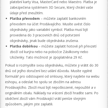
platební karty Visa, MasterCard nebo Maestro. Platba je
zabezpečena systémem 3D Secure, který chrání vaše
údaje před zneužitím.
Platba převodem
– můžete zaplatit bankovním
převodem na účet Prodávajícího. Musíte uvést číslo
objednávky jako variabilní symbol. Platba musí být
provedena do 3 pracovních dnů od potvrzení
objednávky, jinak bude objednávka zrušena.
Platba dobírkou
– můžete zaplatit hotově při převzetí
zboží od kurýra nebo na pobočce Zásilkovny nebo
Uloženky. Tato možnost je zpoplatněna 29 Kč.
Pokud si rozmyslíte svou objednávku, můžete ji vrátit do 30
dnů od jejího doručení bez udání důvodu. Musíte vyplnit
formulář pro odstoupení od smlouvy, který najdete na webu
eshopu, a odeslat ho spolu se zbožím na adresu
Prodávajícího. Zboží musí být nepoškozené, nepoužité a v
originálním obalu. Náklady na vrácení zboží hradíte sami. Po
obdržení zboží vám Prodávající vrátí peníze stejným
způsobem, jakým jste zaplatili.