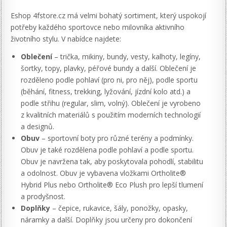
Eshop 4fstore.cz má velmi bohatý sortiment, který uspokojí
potřeby každého sportovce nebo milovníka aktivního
životního stylu. V nabídce najdete:
Oblečení
– trička, mikiny, bundy, vesty, kalhoty, legíny,
šortky, topy, plavky, péřové bundy a další. Oblečení je
rozděleno podle pohlaví (pro ni, pro něj), podle sportu
(běhání, fitness, trekking, lyžování, jízdní kolo atd.) a
podle střihu (regular, slim, volný). Oblečení je vyrobeno
z kvalitních materiálů s použitím moderních technologií
a designů.
Obuv
– sportovní boty pro různé terény a podmínky.
Obuv je také rozdělena podle pohlaví a podle sportu.
Obuv je navržena tak, aby poskytovala pohodlí, stabilitu
a odolnost. Obuv je vybavena vložkami Ortholite®
Hybrid Plus nebo Ortholite® Eco Plush pro lepší tlumení
a prodyšnost.
Doplňky
– čepice, rukavice, šály, ponožky, opasky,
náramky a další. Doplňky jsou určeny pro dokončení