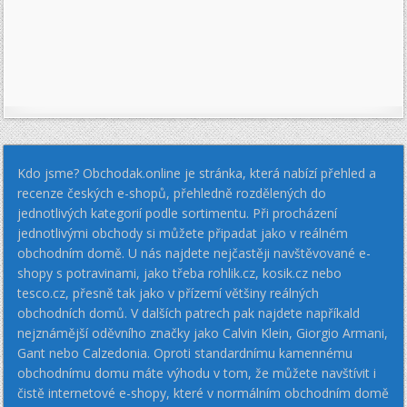
Kdo jsme? Obchodak.online je stránka, která nabízí přehled a
recenze českých e-shopů, přehledně rozdělených do
jednotlivých kategorií podle sortimentu. Při procházení
jednotlivými obchody si můžete připadat jako v reálném
obchodním domě. U nás najdete nejčastěji navštěvované e-
shopy s potravinami, jako třeba rohlik.cz, kosik.cz nebo
tesco.cz, přesně tak jako v přízemí většiny reálných
obchodních domů. V dalších patrech pak najdete napříkald
nejznámější oděvního značky jako Calvin Klein, Giorgio Armani,
Gant nebo Calzedonia. Oproti standardnímu kamennému
obchodnímu domu máte výhodu v tom, že můžete navštívit i
čistě internetové e-shopy, které v normálním obchodním domě