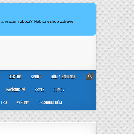
e a vrácení zboží? Nabízí eshop Zdravé
ELEKTRO
SPORT
DŮM A ZAHRADA
PAPÍRNICTVÍ
BRÝLE
DOMOV
STRO
KVĚTINY
OBCHODNÍ DŮM