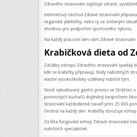
Zdravého stravování zajišťuje zdravé, vyvážené 
Internetový obchod Zdravé stravování připravuje
veganské jídelníčky, nebo ty se sníženým obsahe
vhodnou pro podpoření sportovního výkonu.
Na každý pracovní den vám Zdravé stravování 
Krabičková dieta od 
Začátky eshopu Zdravého stravování spadají d
kde se krabičky připravují, škály nabízených st
vlastní vysokoškolsky vzdělaný nutriční tým.
Nově vybudovaný gastro provoz ve Strážnici o 
pomocných kuchařů doplněný bezpočtem šikovné
stravování každodenně navaří přes 25 000 porcí 
čerstvá na každý den. Krabičky doručuje eshop
Za léta fungování eshop Zdravé stravování nash
nutričních specialistek.