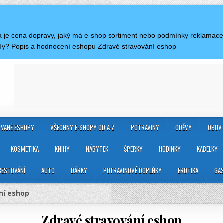
aká je cena dopravy, jaký má e-shop sortiment nebo podmínky reklamac
ódy? Popis a hodnocení eshopu Zdravé stravování eshop
VANÉ ESHOPY
VŠECHNY E-SHOPY OD A-Z
POTRAVINY
ODĚVY
OBUV
KOSMETIKA
KNIHY
NÁBYTEK
ŠPERKY
HODINKY
KABELKY
CESTOVÁNÍ
AUTO
DÁRKY
POTRAVINOVÉ DOPLŇKY
EROTIKA
GA
ní eshop
Zdravé stravování eshop