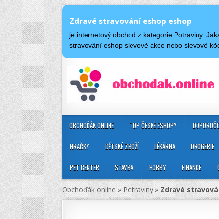
Zdravé stravování eshop eshop
je internetový obchod z kategorie Potraviny. J
stravování eshop slevové akce nebo slevové k
OBCHOĎÁK ONLINE
TOP ČESKÉ ESHOPY
DOPORUČO
HRAČKY
DĚTSKÉ ZBOŽÍ
LÉKÁRNA
DROGERIE
PET CENTER
STAVBA
HOBBY
FINANCE
Obchoďák online
»
Potraviny
»
Zdravé stravová