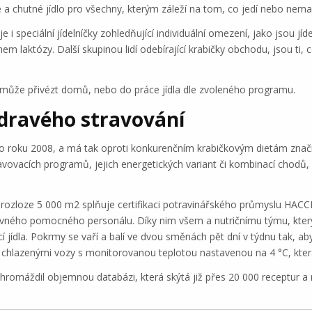
a chutné jídlo pro všechny, kterým záleží na tom, co jedí nebo nemají
 i speciální jídelníčky zohledňující individuální omezení, jako jsou jí
m laktózy. Další skupinou lidí odebírající krabičky obchodu, jsou ti, 
může přivézt domů, nebo do práce jídla dle zvoleného programu.
Zdravého stravování
o roku 2008, a má tak oproti konkurenčním krabičkovým dietám značný
ravovacích programů, jejich energetických variant či kombinací chodů, 
rozloze 5 000 m2 splňuje certifikaci potravinářského průmyslu HACCP
ho pomocného personálu. Díky nim všem a nutričnímu týmu, který pe
jídla. Pokrmy se vaří a balí ve dvou směnách pět dní v týdnu tak, aby
 chlazenými vozy s monitorovanou teplotou nastavenou na 4 °C, která 
romáždil objemnou databázi, která skýtá již přes 20 000 receptur a n