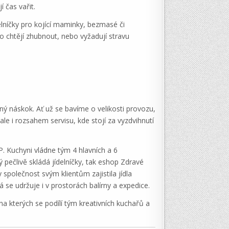
 čas vařit.
delníčky pro kojící maminky, bezmasé či
co chtějí zhubnout, nebo vyžadují stravu
 náskok. Ať už se bavíme o velikosti provozu,
ale i rozsahem servisu, kde stojí za vyzdvihnutí
. Kuchyni vládne tým 4 hlavních a 6
člivě skládá jídelníčky, tak eshop Zdravé
 společnost svým klientům zajistila jídla
se udržuje i v prostorách balírny a expedice.
a kterých se podílí tým kreativních kuchařů a