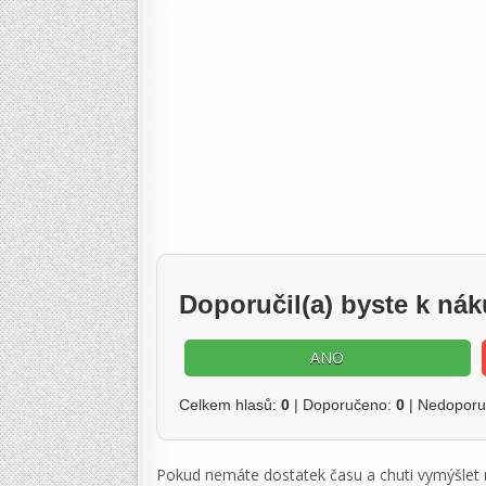
Doporučil(a) byste k ná
ANO
Celkem hlasů:
0
| Doporučeno:
0
| Nedopor
Pokud nemáte dostatek času a chuti vymýšlet re