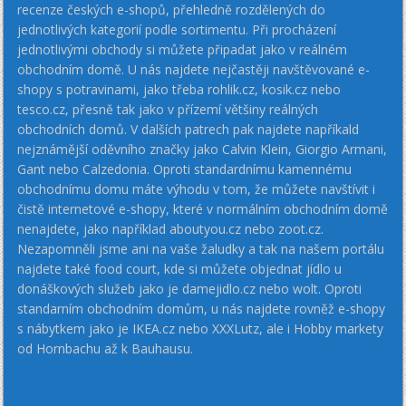
recenze českých e-shopů, přehledně rozdělených do
jednotlivých kategorií podle sortimentu. Při procházení
jednotlivými obchody si můžete připadat jako v reálném
obchodním domě. U nás najdete nejčastěji navštěvované e-
shopy s potravinami, jako třeba rohlik.cz, kosik.cz nebo
tesco.cz, přesně tak jako v přízemí většiny reálných
obchodních domů. V dalších patrech pak najdete napříkald
nejznámější oděvního značky jako Calvin Klein, Giorgio Armani,
Gant nebo Calzedonia. Oproti standardnímu kamennému
obchodnímu domu máte výhodu v tom, že můžete navštívit i
čistě internetové e-shopy, které v normálním obchodním domě
nenajdete, jako například aboutyou.cz nebo zoot.cz.
Nezapomněli jsme ani na vaše žaludky a tak na našem portálu
najdete také food court, kde si můžete objednat jídlo u
donáškových služeb jako je damejidlo.cz nebo wolt. Oproti
standarním obchodním domům, u nás najdete rovněž e-shopy
s nábytkem jako je IKEA.cz nebo XXXLutz, ale i Hobby markety
od Hornbachu až k Bauhausu.