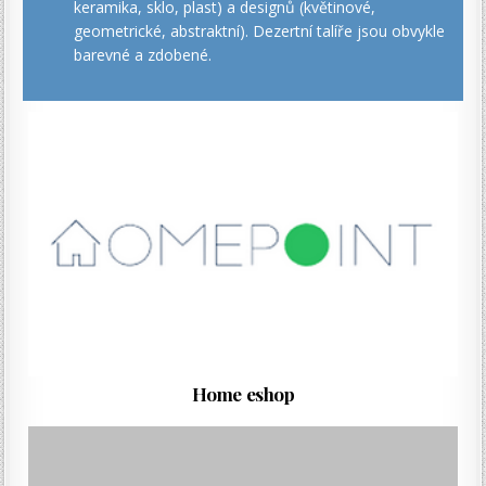
keramika, sklo, plast) a designů (květinové,
geometrické, abstraktní). Dezertní talíře jsou obvykle
barevné a zdobené.
Home eshop