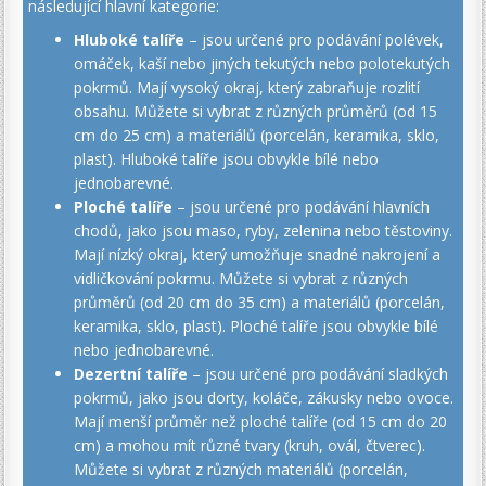
následující hlavní kategorie:
Hluboké talíře
– jsou určené pro podávání polévek,
omáček, kaší nebo jiných tekutých nebo polotekutých
pokrmů. Mají vysoký okraj, který zabraňuje rozlití
obsahu. Můžete si vybrat z různých průměrů (od 15
cm do 25 cm) a materiálů (porcelán, keramika, sklo,
plast). Hluboké talíře jsou obvykle bílé nebo
jednobarevné.
Ploché talíře
– jsou určené pro podávání hlavních
chodů, jako jsou maso, ryby, zelenina nebo těstoviny.
Mají nízký okraj, který umožňuje snadné nakrojení a
vidličkování pokrmu. Můžete si vybrat z různých
průměrů (od 20 cm do 35 cm) a materiálů (porcelán,
keramika, sklo, plast). Ploché talíře jsou obvykle bílé
nebo jednobarevné.
Dezertní talíře
– jsou určené pro podávání sladkých
pokrmů, jako jsou dorty, koláče, zákusky nebo ovoce.
Mají menší průměr než ploché talíře (od 15 cm do 20
cm) a mohou mít různé tvary (kruh, ovál, čtverec).
Můžete si vybrat z různých materiálů (porcelán,