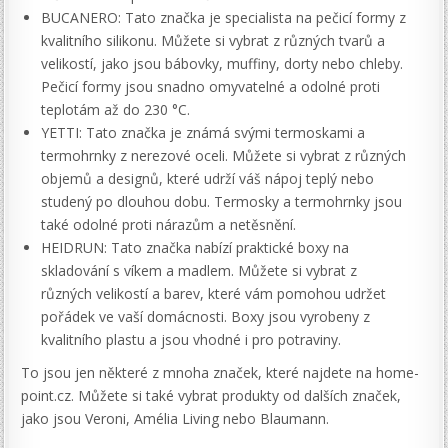
BUCANERO: Tato značka je specialista na pečicí formy z
kvalitního silikonu. Můžete si vybrat z různých tvarů a
velikostí, jako jsou bábovky, muffiny, dorty nebo chleby.
Pečicí formy jsou snadno omyvatelné a odolné proti
teplotám až do 230 °C.
YETTI: Tato značka je známá svými termoskami a
termohrnky z nerezové oceli. Můžete si vybrat z různých
objemů a designů, které udrží váš nápoj teplý nebo
studený po dlouhou dobu. Termosky a termohrnky jsou
také odolné proti nárazům a netěsnění.
HEIDRUN: Tato značka nabízí praktické boxy na
skladování s víkem a madlem. Můžete si vybrat z
různých velikostí a barev, které vám pomohou udržet
pořádek ve vaší domácnosti. Boxy jsou vyrobeny z
kvalitního plastu a jsou vhodné i pro potraviny.
To jsou jen některé z mnoha značek, které najdete na home-
point.cz. Můžete si také vybrat produkty od dalších značek,
jako jsou Veroni, Amélia Living nebo Blaumann.