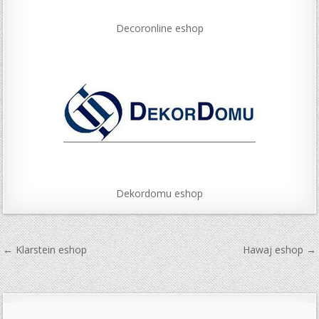
Decoronline eshop
Dekordomu eshop
Navigace
← Klarstein eshop
Hawaj eshop →
pro
příspěvek