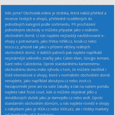
Kdo jsme? Obchodak.online je stránka, která nabízí přehled a
recenze českých e-shopů, přehledně rozdělených do
jednotlivých kategorií podle sortimentu. Při procházení
jednotlivými obchody si můžete připadat jako v reálném
obchodním domě. U nás najdete nejčastěji navštěvované e-
shopy s potravinami, jako třeba rohlik.cz, kosik.cz nebo
tesco.cz, přesně tak jako v přízemí většiny reálných
obchodních domů. V dalších patrech pak najdete napříkald
nejznámější oděvního značky jako Calvin Klein, Giorgio Armani,
Gant nebo Calzedonia. Oproti standardnímu kamennému
obchodnímu domu máte výhodu v tom, že můžete navštívit i
čistě internetové e-shopy, které v normálním obchodním domě
nenajdete, jako například aboutyou.cz nebo zoot.cz.
Nezapomněli jsme ani na vaše žaludky a tak na našem portálu
najdete také food court, kde si můžete objednat jídlo u
donáškových služeb jako je damejidlo.cz nebo wolt. Oproti
standarním obchodním domům, u nás najdete rovněž e-shopy
s nábytkem jako je IKEA.cz nebo XXXLutz, ale i Hobby markety
od Hornbachu až k Bauhausu.