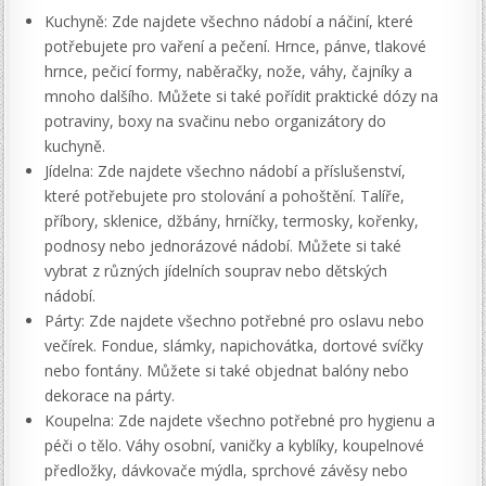
Kuchyně: Zde najdete všechno nádobí a náčiní, které
potřebujete pro vaření a pečení. Hrnce, pánve, tlakové
hrnce, pečicí formy, naběračky, nože, váhy, čajníky a
mnoho dalšího. Můžete si také pořídit praktické dózy na
potraviny, boxy na svačinu nebo organizátory do
kuchyně.
Jídelna: Zde najdete všechno nádobí a příslušenství,
které potřebujete pro stolování a pohoštění. Talíře,
příbory, sklenice, džbány, hrníčky, termosky, kořenky,
podnosy nebo jednorázové nádobí. Můžete si také
vybrat z různých jídelních souprav nebo dětských
nádobí.
Párty: Zde najdete všechno potřebné pro oslavu nebo
večírek. Fondue, slámky, napichovátka, dortové svíčky
nebo fontány. Můžete si také objednat balóny nebo
dekorace na párty.
Koupelna: Zde najdete všechno potřebné pro hygienu a
péči o tělo. Váhy osobní, vaničky a kyblíky, koupelnové
předložky, dávkovače mýdla, sprchové závěsy nebo