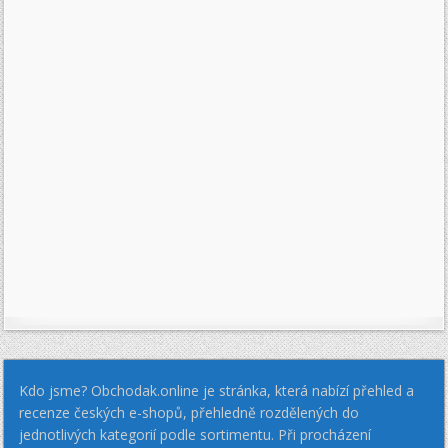
Kdo jsme? Obchodak.online je stránka, která nabízí přehled a
recenze českých e-shopů, přehledně rozdělených do
jednotlivých kategorií podle sortimentu. Při procházení