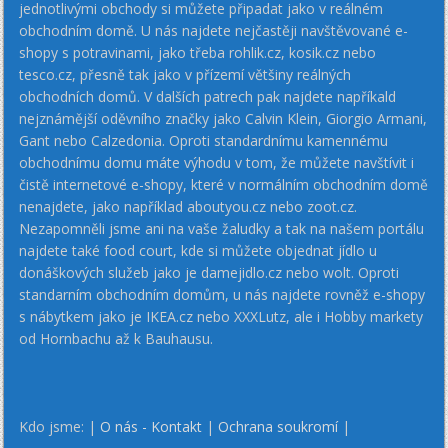
jednotlivými obchody si můžete připadat jako v reálném
obchodním domě. U nás najdete nejčastěji navštěvované e-
shopy s potravinami, jako třeba rohlik.cz, kosik.cz nebo
tesco.cz, přesně tak jako v přízemí většiny reálných
obchodních domů. V dalších patrech pak najdete napříkald
nejznámější oděvního značky jako Calvin Klein, Giorgio Armani,
Gant nebo Calzedonia. Oproti standardnímu kamennému
obchodnímu domu máte výhodu v tom, že můžete navštívit i
čistě internetové e-shopy, které v normálním obchodním domě
nenajdete, jako například aboutyou.cz nebo zoot.cz.
Nezapomněli jsme ani na vaše žaludky a tak na našem portálu
najdete také food court, kde si můžete objednat jídlo u
donáškových služeb jako je damejidlo.cz nebo wolt. Oproti
standarním obchodním domům, u nás najdete rovněž e-shopy
s nábytkem jako je IKEA.cz nebo XXXLutz, ale i Hobby markety
od Hornbachu až k Bauhausu.
Kdo jsme: |
O nás - Kontakt
|
Ochrana soukromí
|