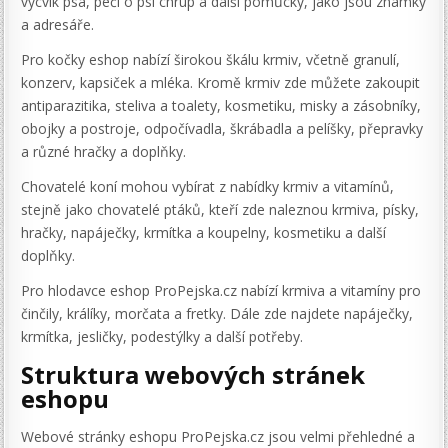
výcvik psa, péči o psí chrup a další pomůcky, jako jsou známky
a adresáře.
Pro kočky eshop nabízí širokou škálu krmiv, včetně granulí,
konzerv, kapsiček a mléka. Kromě krmiv zde můžete zakoupit
antiparazitika, steliva a toalety, kosmetiku, misky a zásobníky,
obojky a postroje, odpočívadla, škrábadla a pelíšky, přepravky
a různé hračky a doplňky.
Chovatelé koní mohou vybírat z nabídky krmiv a vitamínů,
stejně jako chovatelé ptáků, kteří zde naleznou krmiva, písky,
hračky, napáječky, krmítka a koupelny, kosmetiku a další
doplňky.
Pro hlodavce eshop ProPejska.cz nabízí krmiva a vitamíny pro
činčily, králíky, morčata a fretky. Dále zde najdete napáječky,
krmítka, jesličky, podestýlky a další potřeby.
Struktura webových stránek
eshopu
Webové stránky eshopu ProPejska.cz jsou velmi přehledné a