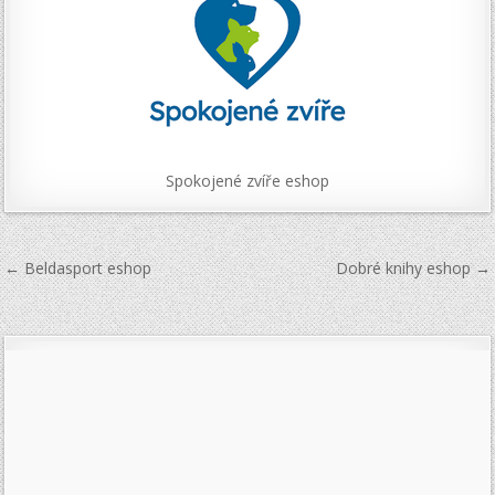
Spokojené zvíře eshop
Navigace
← Beldasport eshop
Dobré knihy eshop →
pro
příspěvek