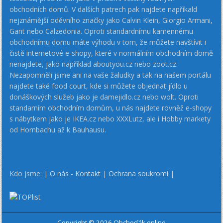
obchodních domů. V dalších patrech pak najdete napříkald
nejznámější oděvního značky jako Calvin Klein, Giorgio Armani,
Gant nebo Calzedonia. Oproti standardnímu kamennému
obchodnímu domu máte výhodu v tom, že můžete navštívit i
čistě internetové e-shopy, které v normálním obchodním domě
nenajdete, jako například aboutyou.cz nebo zoot.cz.
Nezapomněli jsme ani na vaše žaludky a tak na našem portálu
najdete také food court, kde si můžete objednat jídlo u
donáškových služeb jako je damejidlo.cz nebo wolt. Oproti
standarním obchodním domům, u nás najdete rovněž e-shopy
s nábytkem jako je IKEA.cz nebo XXXLutz, ale i Hobby markety
od Hornbachu až k Bauhausu.
Kdo jsme: |
O nás - Kontakt
|
Ochrana soukromí
|
Copyright © 2026 Obchoďák online