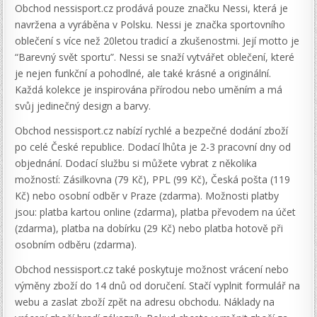
Obchod nessisport.cz prodává pouze značku Nessi, která je
navržena a vyráběna v Polsku. Nessi je značka sportovního
oblečení s více než 20letou tradicí a zkušenostmi. Její motto je
“Barevný svět sportu”. Nessi se snaží vytvářet oblečení, které
je nejen funkční a pohodlné, ale také krásné a originální.
Každá kolekce je inspirována přírodou nebo uměním a má
svůj jedinečný design a barvy.
Obchod nessisport.cz nabízí rychlé a bezpečné dodání zboží
po celé České republice. Dodací lhůta je 2-3 pracovní dny od
objednání. Dodací službu si můžete vybrat z několika
možností: Zásilkovna (79 Kč), PPL (99 Kč), Česká pošta (119
Kč) nebo osobní odběr v Praze (zdarma). Možnosti platby
jsou: platba kartou online (zdarma), platba převodem na účet
(zdarma), platba na dobírku (29 Kč) nebo platba hotově při
osobním odběru (zdarma).
Obchod nessisport.cz také poskytuje možnost vrácení nebo
výměny zboží do 14 dnů od doručení. Stačí vyplnit formulář na
webu a zaslat zboží zpět na adresu obchodu. Náklady na