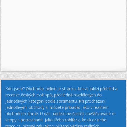
Kdo jsme? Obchodak.online je stránka, která nabízí přehled a
recenze českých e-shopů, přehledně rozdělených do
jednotlivých kategorií podle sortimentu. Při procházení
jednotlivými obchody si můžete připadat jako v reálném
obchodním domě. U nás najdete nejčastěji navštěvované e-
shopy s potravinami, jako třeba rohlik.cz, kosik.cz nebo
tesco.cz, přesně tak jako v přízemí většiny reálných