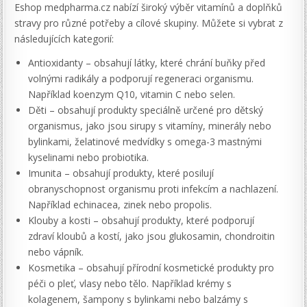
Eshop medpharma.cz nabízí široký výběr vitamínů a doplňků
stravy pro různé potřeby a cílové skupiny. Můžete si vybrat z
následujících kategorií:
Antioxidanty – obsahují látky, které chrání buňky před
volnými radikály a podporují regeneraci organismu.
Například koenzym Q10, vitamin C nebo selen.
Děti – obsahují produkty speciálně určené pro dětský
organismus, jako jsou sirupy s vitamíny, minerály nebo
bylinkami, želatinové medvídky s omega-3 mastnými
kyselinami nebo probiotika.
Imunita – obsahují produkty, které posilují
obranyschopnost organismu proti infekcím a nachlazení.
Například echinacea, zinek nebo propolis.
Klouby a kosti – obsahují produkty, které podporují
zdraví kloubů a kostí, jako jsou glukosamin, chondroitin
nebo vápník.
Kosmetika – obsahují přírodní kosmetické produkty pro
péči o pleť, vlasy nebo tělo. Například krémy s
kolagenem, šampony s bylinkami nebo balzámy s