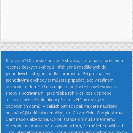
Kdo jsme? Obchodak.online je stránka, která nabízí přehled a
recenze českých e-shopů, přehledně rozdělených do
jednotlivých kategorií podle sortimentu. Při procházení
jednotlivými obchody si můžete připadat jako v reálném
obchodním domě. U nás najdete nejčastěji navštěvované e-
shopy s potravinami, jako třeba rohlik.cz, kosik.cz nebo
tesco.cz, přesně tak jako v přízemí většiny reálných
obchodních domů. V dalších patrech pak najdete napříkald
nejznámější oděvního značky jako Calvin Klein, Giorgio Armani,
Gant nebo Calzedonia. Oproti standardnímu kamennému
obchodnímu domu máte výhodu v tom, že můžete navštívit i
čistě internetové e-shopy, které v normálním obchodním domě