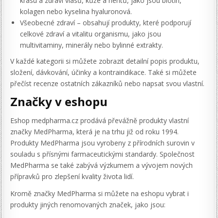
krásu a zdraví vlasů, kůže a nehtů, jako jsou biotin,
kolagen nebo kyselina hyaluronová.
Všeobecné zdraví – obsahují produkty, které podporují
celkové zdraví a vitalitu organismu, jako jsou
multivitaminy, minerály nebo bylinné extrakty.
V každé kategorii si můžete zobrazit detailní popis produktu,
složení, dávkování, účinky a kontraindikace. Také si můžete
přečíst recenze ostatních zákazníků nebo napsat svou vlastní.
Značky v eshopu
Eshop medpharma.cz prodává převážně produkty vlastní
značky MedPharma, která je na trhu již od roku 1994.
Produkty MedPharma jsou vyrobeny z přírodních surovin v
souladu s přísnými farmaceutickými standardy. Společnost
MedPharma se také zabývá výzkumem a vývojem nových
přípravků pro zlepšení kvality života lidí.
Kromě značky MedPharma si můžete na eshopu vybrat i
produkty jiných renomovaných značek, jako jsou: