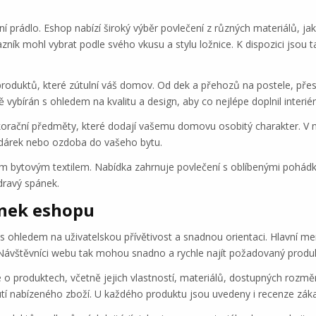
í prádlo. Eshop nabízí široký výběr povlečení z různých materiálů, ja
zník mohl vybrat podle svého vkusu a stylu ložnice. K dispozici jsou t
 produktů, které zútulní váš domov. Od dek a přehozů na postele, přes
ě vybírán s ohledem na kvalitu a design, aby co nejlépe doplnil inter
ekorační předměty, které dodají vašemu domovu osobitý charakter. V n
ý dárek nebo ozdoba do vašeho bytu.
ským bytovým textilem. Nabídka zahrnuje povlečení s oblíbenými pohád
dravý spánek.
ánek eshopu
 ohledem na uživatelskou přívětivost a snadnou orientaci. Hlavní me
ávštěvníci webu tak mohou snadno a rychle najít požadovaný produk
 produktech, včetně jejich vlastností, materiálů, dostupných rozměr
utí nabízeného zboží. U každého produktu jsou uvedeny i recenze zák