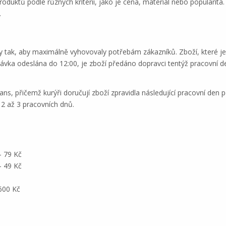
produktů podle různých kritérií, jako je cena, materiál nebo populari
.
y tak, aby maximálně vyhovovaly potřebám zákazníků. Zboží, které j
návka odeslána do 12:00, je zboží předáno dopravci tentýž pracovní 
ns, přičemž kurýři doručují zboží zpravidla následující pracovní den p
 2 až 3 pracovních dnů.
– 79 Kč
– 49 Kč
600 Kč