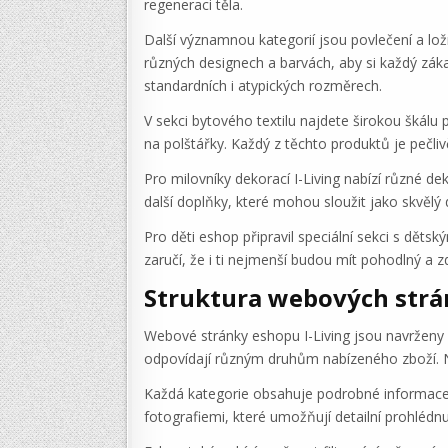
regeneraci těla.
Další významnou kategorií jsou povlečení a ložn
různých designech a barvách, aby si každý záka
standardních i atypických rozměrech.
V sekci bytového textilu najdete širokou škálu
na polštářky. Každý z těchto produktů je pečliv
Pro milovníky dekorací I-Living nabízí různé d
další doplňky, které mohou sloužit jako skvěl
Pro děti eshop připravil speciální sekci s dět
zaručí, že i ti nejmenší budou mít pohodlný a z
Struktura webových str
Webové stránky eshopu I-Living jsou navrženy s
odpovídají různým druhům nabízeného zboží. N
Každá kategorie obsahuje podrobné informace o
fotografiemi, které umožňují detailní prohlédn