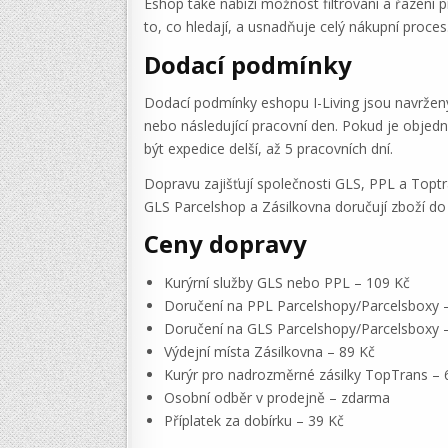
Eshop také nabízí možnost filtrování a řazení 
to, co hledají, a usnadňuje celý nákupní proces
Dodací podmínky
Dodací podmínky eshopu I-Living jsou navržen
nebo následující pracovní den. Pokud je objed
být expedice delší, až 5 pracovních dní.
Dopravu zajišťují společnosti GLS, PPL a Toptra
GLS Parcelshop a Zásilkovna doručují zboží do
Ceny dopravy
Kurýrní služby GLS nebo PPL – 109 Kč
Doručení na PPL Parcelshopy/Parcelsboxy 
Doručení na GLS Parcelshopy/Parcelsboxy 
Výdejní místa Zásilkovna – 89 Kč
Kurýr pro nadrozměrné zásilky TopTrans – 
Osobní odběr v prodejně – zdarma
Příplatek za dobírku – 39 Kč