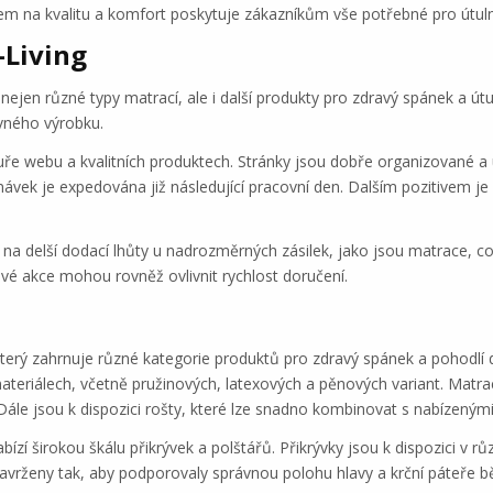
azem na kvalitu a komfort poskytuje zákazníkům vše potřebné pro útu
-Living
nejen různé typy matrací, ale i další produkty pro zdravý spánek a 
vného výrobku.
tuře webu a kvalitních produktech. Stránky jsou dobře organizované a
návek je expedována již následující pracovní den. Dalším pozitivem je
.
í na delší dodací lhůty u nadrozměrných zásilek, jako jsou matrace,
vé akce mohou rovněž ovlivnit rychlost doručení.
který zahrnuje různé kategorie produktů pro zdravý spánek a pohodlí
 materiálech, včetně pružinových, latexových a pěnových variant. Matr
le jsou k dispozici rošty, které lze snadno kombinovat s nabízenými
g nabízí širokou škálu přikrývek a polštářů. Přikrývky jsou k dispozici v
avrženy tak, aby podporovaly správnou polohu hlavy a krční páteře 