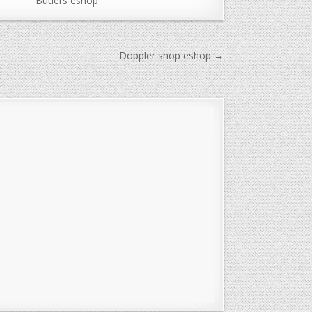
Butlers eshop
Doppler shop eshop →