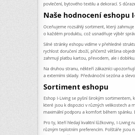
povlečení, bytového textilu a dekorací. S důr
Naše hodnocení eshopu I
Oceňujeme rozsáhlý sortiment, který zahrnuje 
o každém produktu, což usnadňuje výběr sprá
Silné stránky eshopu vidíme v přehledné struk
rychlost doručení zboží, přičemž většina objed
zahrnují platbu kartou, převodem, ale i dobírku
Na druhou stranu, někteří zákazníci upozorňuj
a externími sklady. Předvánoční sezóna a slevo
Sortiment eshopu
Eshop I-Living se pyšní širokým sortimentem, 
které jsou k dispozici v různých velikostech a
maximální podporu a komfort během spánku. Dá
Pro ty, kteří hledají kvalitní lůžkoviny, I-Livin
různým teplotním preferencím. Polštáře jsou n