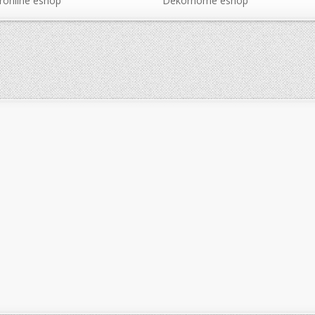
online eshop
Dekorhome eshop