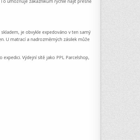
ta. To umožňuje zákazníkům rychle najít přesně
e skladem, je obvykle expedováno v ten samý
den. U matrací a nadrozměrných zásilek může
o expedici. Výdejní sítě jako PPL Parcelshop,