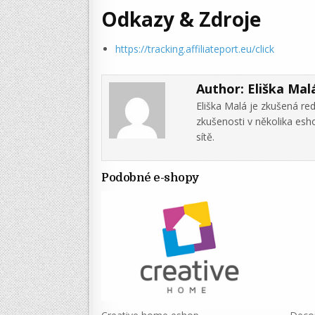
Odkazy & Zdroje
https://tracking.affiliateport.eu/click
Author:
Eliška Mal
Eliška Malá je zkušená re
zkušenosti v několika es
sítě.
Podobné e-shopy