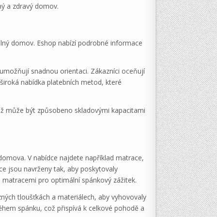
lný a zdravý domov.
útulný domov. Eshop nabízí podrobné informace
 umožňují snadnou orientaci. Zákazníci oceňují
 široká nabídka platebních metod, které
 což může být způsobeno skladovými kapacitami
 domova. V nabídce najdete například matrace,
ace jsou navrženy tak, aby poskytovaly
 matracemi pro optimální spánkový zážitek.
 různých tloušťkách a materiálech, aby vyhovovaly
během spánku, což přispívá k celkové pohodě a