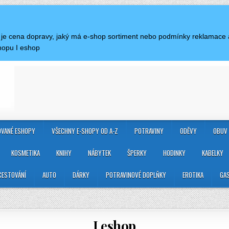
á je cena dopravy, jaký má e-shop sortiment nebo podmínky reklamace 
hopu I eshop
VANÉ ESHOPY
VŠECHNY E-SHOPY OD A-Z
POTRAVINY
ODĚVY
OBUV
KOSMETIKA
KNIHY
NÁBYTEK
ŠPERKY
HODINKY
KABELKY
CESTOVÁNÍ
AUTO
DÁRKY
POTRAVINOVÉ DOPLŇKY
EROTIKA
GA
I eshop