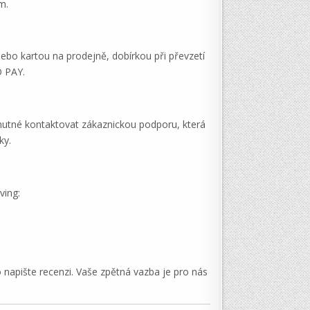
m.
nebo kartou na prodejně, dobírkou při převzetí
O PAY.
 nutné kontaktovat zákaznickou podporu, která
ky.
ving:
apište recenzi. Vaše zpětná vazba je pro nás