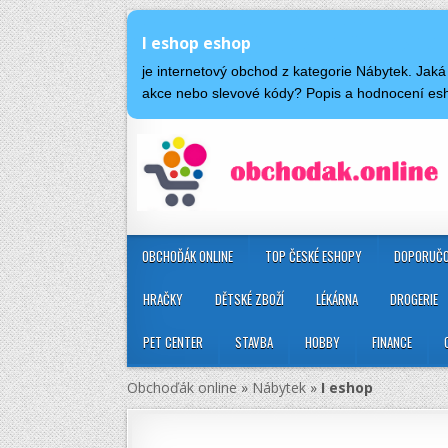
I eshop eshop
je internetový obchod z kategorie Nábytek. Jak
akce nebo slevové kódy? Popis a hodnocení es
OBCHOĎÁK ONLINE
TOP ČESKÉ ESHOPY
DOPORUČO
HRAČKY
DĚTSKÉ ZBOŽÍ
LÉKÁRNA
DROGERIE
PET CENTER
STAVBA
HOBBY
FINANCE
Obchoďák online
»
Nábytek
»
I eshop