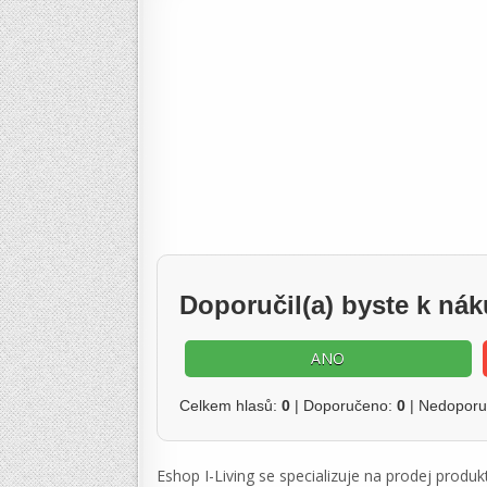
Doporučil(a) byste k ná
ANO
Celkem hlasů:
0
| Doporučeno:
0
| Nedopor
Eshop I-Living se specializuje na prodej produk