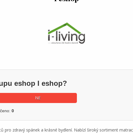
kupu eshop I eshop?
NE
učeno:
0
tů pro zdravý spánek a krásné bydlení. Nabízí široký sortiment matrací,