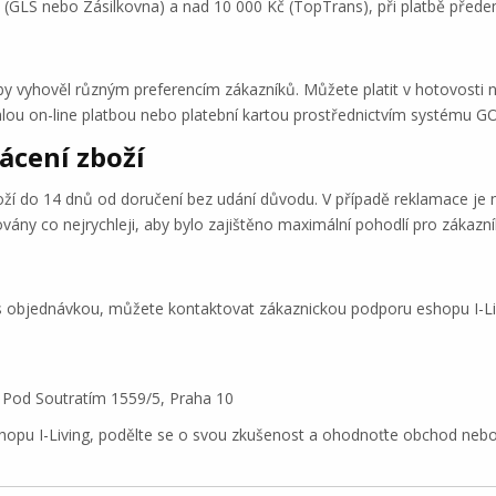
(GLS nebo Zásilkovna) a nad 10 000 Kč (TopTrans), při platbě přede
aby vyhověl různým preferencím zákazníků. Můžete platit v hotovosti 
lou on-line platbou nebo platební kartou prostřednictvím systému G
ácení zboží
oží do 14 dnů od doručení bez udání důvodu. V případě reklamace je
vány co nejrychleji, aby bylo zajištěno maximální pohodlí pro zákazní
objednávkou, můžete kontaktovat zákaznickou podporu eshopu I-Li
 Pod Soutratím 1559/5, Praha 10
pu I-Living, podělte se o svou zkušenost a ohodnoťte obchod nebo n