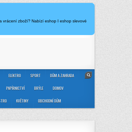
a vrácení zboží? Nabízí eshop I eshop slevové
ELEKTRO
SPORT
DŮM A ZAHRADA
PAPÍRNICTVÍ
BRÝLE
DOMOV
STRO
KVĚTINY
OBCHODNÍ DŮM