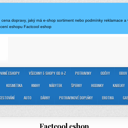
je cena dopravy, jaký má e-shop sortiment nebo podmínky reklamace a
ocení eshopu Factcool eshop
VANÉ ESHOPY
VŠECHNY E-SHOPY OD A-Z
POTRAVINY
ODĚVY
OBUV
KOSMETIKA
KNIHY
NÁBYTEK
ŠPERKY
HODINKY
KABELKY
CESTOVÁNÍ
AUTO
DÁRKY
POTRAVINOVÉ DOPLŇKY
EROTIKA
GA
Factcool eshop