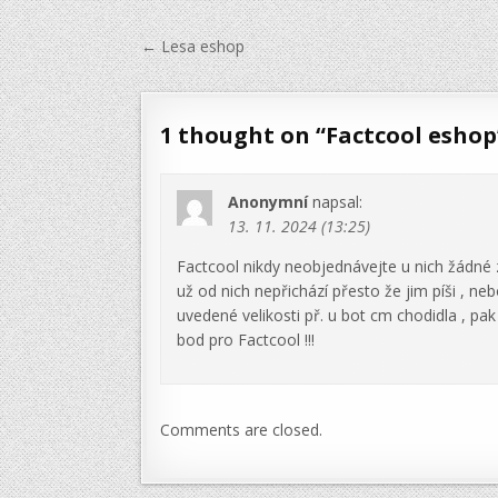
Navigace
← Lesa eshop
pro
příspěvek
1 thought on “
Factcool eshop
Anonymní
napsal:
13. 11. 2024 (13:25)
Factcool nikdy neobjednávejte u nich žádné z
už od nich nepřichází přesto že jim píši , n
uvedené velikosti př. u bot cm chodidla , pak
bod pro Factcool !!!
Comments are closed.