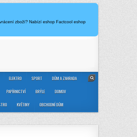
 vrácení zboží? Nabízí eshop Factcool eshop
ELEKTRO
SPORT
DŮM A ZAHRADA
PAPÍRNICTVÍ
BRÝLE
DOMOV
STRO
KVĚTINY
OBCHODNÍ DŮM