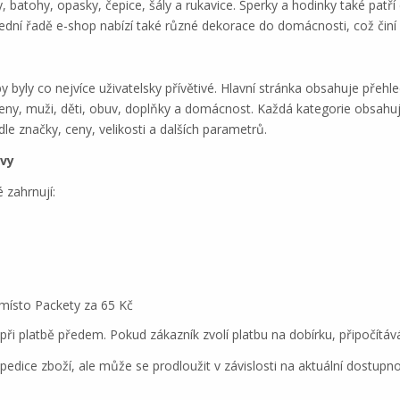
ky, batohy, opasky, čepice, šály a rukavice. Šperky a hodinky také pa
ední řadě e-shop nabízí také různé dekorace do domácnosti, což činí n
 byly co nejvíce uživatelsky přívětivé. Hlavní stránka obsahuje přehle
ženy, muži, děti, obuv, doplňky a domácnost. Každá kategorie obsahuj
dle značky, ceny, velikosti a dalších parametrů.
avy
 zahrnují:
 místo Packety za 65 Kč
i platbě předem. Pokud zákazník zvolí platbu na dobírku, připočítává
edice zboží, ale může se prodloužit v závislosti na aktuální dostupno