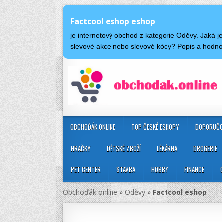
Factcool eshop eshop
je internetový obchod z kategorie Oděvy. Jaká 
slevové akce nebo slevové kódy? Popis a hodn
OBCHOĎÁK ONLINE
TOP ČESKÉ ESHOPY
DOPORUČO
HRAČKY
DĚTSKÉ ZBOŽÍ
LÉKÁRNA
DROGERIE
PET CENTER
STAVBA
HOBBY
FINANCE
Obchoďák online
»
Oděvy
»
Factcool eshop