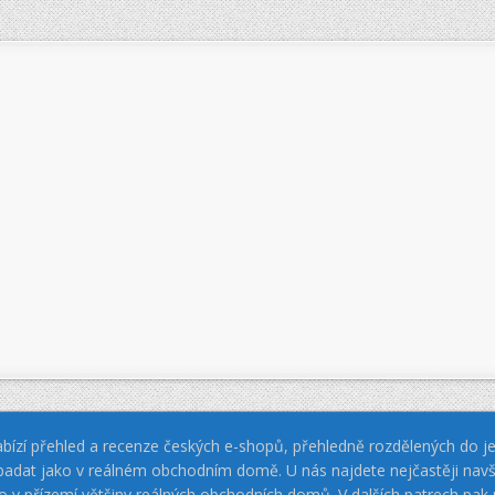
bízí přehled a recenze českých e-shopů, přehledně rozdělených do jed
padat jako v reálném obchodním domě. U nás najdete nejčastěji navš
jako v přízemí většiny reálných obchodních domů. V dalších patrech pa