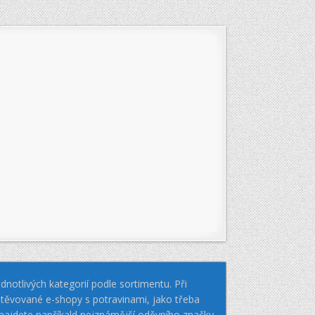
notlivých kategorií podle sortimentu. Při
těvované e-shopy s potravinami, jako třeba
k najdete napříkald nejznámější oděvního značky