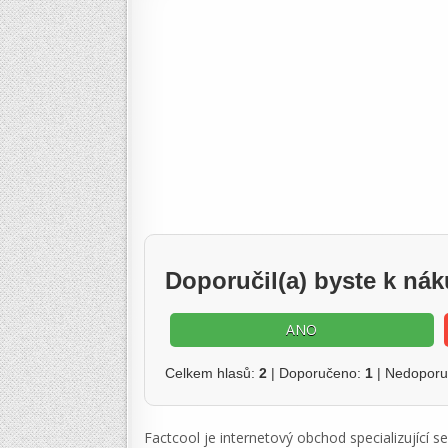
Doporučil(a) byste k ná
ANO
Celkem hlasů:
2
| Doporučeno:
1
| Nedopor
Factcool je internetový obchod specializující s