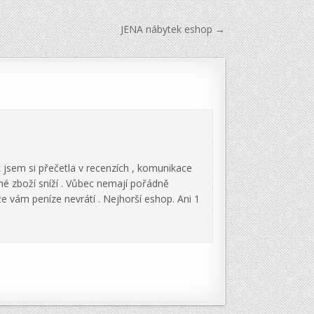
JENA nábytek eshop →
 jsem si přečetla v recenzích , komunikace
ené zboží sníží . Vůbec nemají pořádně
že vám peníze nevrátí . Nejhorší eshop. Ani 1