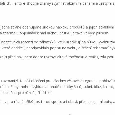
alších. Tento e-shop je známý svými atraktivními cenami a častými s
jedné straně oceňujeme širokou nabídku produktů a jejich atraktivní 
a zdarma u objednávek nad určitou částku je také velkým plusem.
egativních recenzí od zákazníků, kteří si stěžují na nízkou kvalitu z
ží, které obdrželi, neodpovídalo popisu na webu, a řešení reklamací by
zníci před nákupem dobře rozmysleli své možnosti a zvážili, zda jsou
 rozmanitý. Nabízí oblečení pro všechny věkové kategorie a pohlaví. 
prádlo. Ženy mohou vybírat z bohaté nabídky šatů, sukní, blůz, kalhot
oblečení pro různé příležitosti.
obuv pro různé příležitosti – od sportovní obuvi, přes elegantní boty,