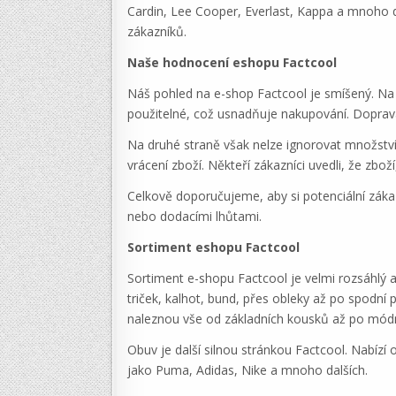
Cardin, Lee Cooper, Everlast, Kappa a mnoho d
zákazníků.
Naše hodnocení eshopu Factcool
Náš pohled na e-shop Factcool je smíšený. Na 
použitelné, což usnadňuje nakupování. Doprav
Na druhé straně však nelze ignorovat množství n
vrácení zboží. Někteří zákazníci uvedli, že zbo
Celkově doporučujeme, aby si potenciální záka
nebo dodacími lhůtami.
Sortiment eshopu Factcool
Sortiment e-shopu Factcool je velmi rozsáhlý a
triček, kalhot, bund, přes obleky až po spodní 
naleznou vše od základních kousků až po módní 
Obuv je další silnou stránkou Factcool. Nabízí 
jako Puma, Adidas, Nike a mnoho dalších.