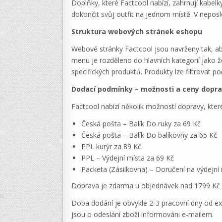
Doplňky, které Factcool nabízí, zahrnují kabel
dokončit svůj outfit na jednom místě. V neposl
Struktura webových stránek eshopu
Webové stránky Factcool jsou navrženy tak, aby
menu je rozděleno do hlavních kategorií jako 
specifických produktů. Produkty lze filtrovat po
Dodací podmínky – možnosti a ceny dopr
Factcool nabízí několik možností dopravy, které
Česká pošta – Balík Do ruky za 69 Kč
Česká pošta – Balík Do balíkovny za 65 Kč
PPL kurýr za 89 Kč
PPL – Výdejní místa za 69 Kč
Packeta (Zásilkovna) – Doručení na výdejní
Doprava je zdarma u objednávek nad 1799 Kč př
Doba dodání je obvykle 2-3 pracovní dny od exp
jsou o odeslání zboží informováni e-mailem.