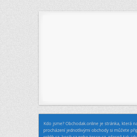
Kdo jsme? Obchodak.online je stránka, která na
procházení jednotlivými obchody si můžete při
rohlik.cz, kosik.cz nebo tesco.cz, přesně tak 