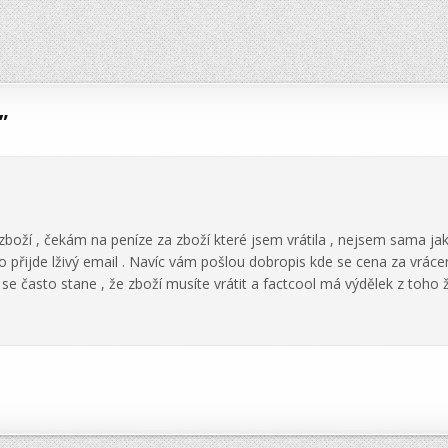
”
boží , čekám na peníze za zboží které jsem vrátila , nejsem sama jak
ebo přijde lživý email . Navíc vám pošlou dobropis kde se cena za vrác
 se často stane , že zboží musíte vrátit a factcool má výdělek z toho 