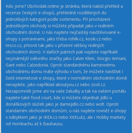
Kdo jsme? Obchodak.online je stránka, která nabízí přehled a
recenze českých e-shopů, přehledně rozdělených do
jednotlivých kategorií podle sortimentu. Při procházení
jednotlivými obchody si můžete připadat jako v reálném
obchodním domě. U nás najdete nejčastěji navštěvované e-
shopy s potravinami, jako třeba rohlik.cz, kosik.cz nebo
tesco.cz, přesně tak jako v přízemí většiny reálných
obchodních domů. V dalších patrech pak najdete napříkald
nejznámější oděvního značky jako Calvin Klein, Giorgio Armani,
Gant nebo Calzedonia. Oproti standardnímu kamennému
obchodnímu domu máte výhodu v tom, že můžete navštívit i
čistě internetové e-shopy, které v normálním obchodním domě
nenajdete, jako například aboutyou.cz nebo zoot.cz.
Nezapomněli jsme ani na vaše žaludky a tak na našem portálu
najdete také food court, kde si můžete objednat jídlo u
donáškových služeb jako je damejidlo.cz nebo wolt. Oproti
standarním obchodním domům, u nás najdete rovněž e-shopy
s nábytkem jako je IKEA.cz nebo XXXLutz, ale i Hobby markety
od Hornbachu až k Bauhausu.