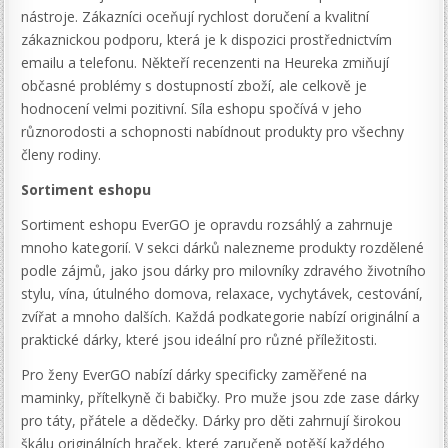
nástroje. Zákazníci oceňují rychlost doručení a kvalitní
zákaznickou podporu, která je k dispozici prostřednictvím
emailu a telefonu. Někteří recenzenti na Heureka zmiňují
občasné problémy s dostupností zboží, ale celkově je
hodnocení velmi pozitivní. Síla eshopu spočívá v jeho
různorodosti a schopnosti nabídnout produkty pro všechny
členy rodiny.
Sortiment eshopu
Sortiment eshopu EverGO je opravdu rozsáhlý a zahrnuje
mnoho kategorií. V sekci dárků nalezneme produkty rozdělené
podle zájmů, jako jsou dárky pro milovníky zdravého životního
stylu, vína, útulného domova, relaxace, vychytávek, cestování,
zvířat a mnoho dalších. Každá podkategorie nabízí originální a
praktické dárky, které jsou ideální pro různé příležitosti.
Pro ženy EverGO nabízí dárky specificky zaměřené na
maminky, přítelkyně či babičky. Pro muže jsou zde zase dárky
pro táty, přátele a dědečky. Dárky pro děti zahrnují širokou
škálu originálních hraček, které zaručeně potěší každého