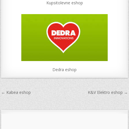
Kupsitolevne eshop
Dedra eshop
Navigace
← Kabea eshop
K&V Elektro eshop →
pro
příspěvek