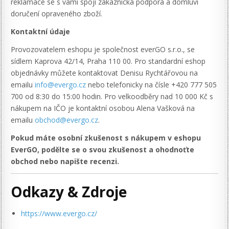
reklamace se s vámi spojí zákaznická podpora a domluví
doručení opraveného zboží.
Kontaktní údaje
Provozovatelem eshopu je společnost everGO s.r.o., se
sídlem Kaprova 42/14, Praha 110 00. Pro standardní eshop
objednávky můžete kontaktovat Denisu Rychtářovou na
emailu
info@evergo.cz
nebo telefonicky na čísle +420 777 505
700 od 8:30 do 15:00 hodin. Pro velkoodběry nad 10 000 Kč s
nákupem na IČO je kontaktní osobou Alena Vašková na
emailu
obchod@evergo.cz
.
Pokud máte osobní zkušenost s nákupem v eshopu
EverGO, podělte se o svou zkušenost a ohodnoťte
obchod nebo napište recenzi.
Odkazy & Zdroje
https://www.evergo.cz/