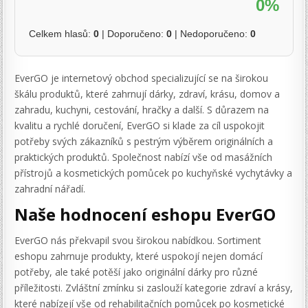
0%
Celkem hlasů:
0
| Doporučeno:
0
| Nedoporučeno:
0
EverGO je internetový obchod specializující se na širokou
škálu produktů, které zahrnují dárky, zdraví, krásu, domov a
zahradu, kuchyni, cestování, hračky a další. S důrazem na
kvalitu a rychlé doručení, EverGO si klade za cíl uspokojit
potřeby svých zákazníků s pestrým výběrem originálních a
praktických produktů. Společnost nabízí vše od masážních
přístrojů a kosmetických pomůcek po kuchyňské vychytávky a
zahradní nářadí.
Naše hodnocení eshopu EverGO
EverGO nás překvapil svou širokou nabídkou. Sortiment
eshopu zahrnuje produkty, které uspokojí nejen domácí
potřeby, ale také potěší jako originální dárky pro různé
příležitosti. Zvláštní zmínku si zaslouží kategorie zdraví a krásy,
které nabízejí vše od rehabilitačních pomůcek po kosmetické